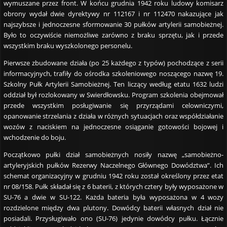
wymuszane przez front. W końcu grudnia 1942 roku ludowy komisarz
obrony wydał dwie dyrektywy nr 112167 i nr 112470 nakazujące jak
najszybsze i jednoczesne sformowanie 30 pułków artylerii samobieżnej.
Było to oczywiście niemożliwe zarówno z braku sprzętu, jak i przede
wszystkim braku wyszkolonego personelu.
Pierwsze zbudowane działa (po 25 każdego z typów) pochodzące z serii
informacyjnych, trafiły do ośrodka szkoleniowego noszącego nazwę 19.
Szkolny Pułk Artylerii Samobieżnej. Ten liczący według etatu 1632 ludzi
oddział był rozlokowany w Swierdłowsku. Program szkolenia obejmował
przede wszystkim posługiwanie się przyrządami celowniczymi,
opanowanie strzelania z działa w różnych sytuacjach oraz współdziałanie
wozów z naciskiem na jednoczesne osiąganie gotowości bojowej i
wchodzenie do boju.
Początkowo pułki dział samobieżnych nosiły nazwę „samobieżno-
artyleryjskich pułków Rezerwy Naczelnego Głównego Dowództwa”. Ich
schemat organizacyjny w grudniu 1942 roku został określony przez etat
nr 08/158. Pułk składał się z 6 baterii, z których cztery były wyposażone w
SU-76 a dwie w SU-122. Każda bateria była wyposażona w 4 wozy
rozdzielone między dwa plutony. Dowódcy baterii własnych dział nie
posiadali. Przysługiwało ono (SU-76) jedynie dowódcy pułku. Łącznie