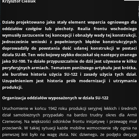
Krzysztof Cieślak
Działo projektowano jako stały element wsparcia ogniowego dla
oddziałów czołgów lub piechoty. Realia frontu wschodniego
wymusiły zarzucenie tej koncepcji i obnażyły wady tej konstrukcji.
Jednocześnie wnioski z popełnionych błędów konstrukcyjnych
doprowadziły do powstania dość udanej konstrukcji w postaci
działa SU-85. Ten wóz bojowy szybko doczekał się następcy znanego
jako SU-100. To działo przypuszczalnie do dziś jest używane w kilku
peryferyjnych armiach. Tematem poniższego artykułu jest krótka,
ale burzliwa historia użycia SU-122 i zasady użycia tych dział.
Uzupełnieniem jest historia prób modernizacji i utrzymania
produkcji.
Organizacja oddziałów wyposażonych w działa SU-122
Uruchomienie w końcu 1942 roku produkcji seryjnej lekkich i średnich
dział samobieżnych przypadało na bardzo trudny okres dla Armii
Czerwonej. Na większości odcinków frontu inicjatywę i przewagę miał
przeciwnik. W takiej sytuacji każde mobilne wzmocnienie siły ognia na
pierwszej linii było na wagę złota. Nic dziwnego, że podjęto decyzje