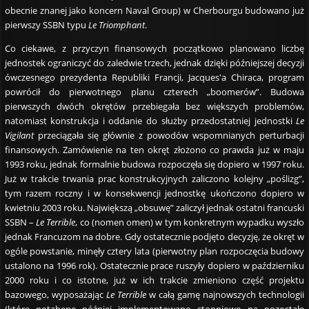
obecnie znanej jako koncern Naval Group) w Cherbourgu budowano już
pierwszy SSBN typu
Le Triomphant
.
Co ciekawe, z przyczyn finansowych początkowo planowano liczbę
jednostek ograniczyć do zaledwie trzech, jednak dzięki późniejszej decyzji
ówczesnego prezydenta Republiki Francji, Jacques'a Chiraca, program
powrócił do pierwotnego planu czterech „boomerów”. Budowa
pierwszych dwóch okrętów przebiegała bez większych problemów,
natomiast konstrukcja i oddanie do służby przedostatniej jednostki
Le
Vigilant
przeciągała się głównie z powodów wspomnianych perturbacji
finansowych. Zamówienie na ten okręt złożono co prawda już w maju
1993 roku, jednak formalnie budowa rozpoczęła się dopiero w 1997 roku.
Już w trakcie trwania prac konstrukcyjnych zaliczono kolejny „poślizg”,
tym razem roczny i w konsekwencji jednostkę ukończono dopiero w
kwietniu 2003 roku. Największą „obsuwę” zaliczył jednak ostatni francuski
SSBN –
Le Terrible
, co (nomen omen) w tym konkretnym wypadku wyszło
jednak Francuzom na dobre. Gdy ostatecznie podjęto decyzję, że okręt w
ogóle powstanie, minęły cztery lata (pierwotny plan rozpoczęcia budowy
ustalono na 1996 rok). Ostatecznie prace ruszyły dopiero w październiku
2000 roku i co istotne, już w ich trakcie zmieniono część projektu
bazowego, wyposażając
Le Terrible
w całą gamę najnowszych technologii
(które notabene później implementowano stopniowo na pozostałe