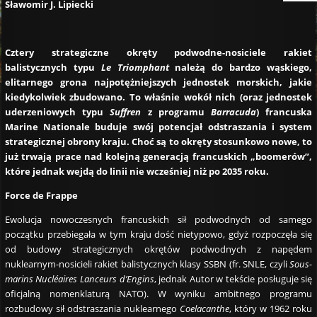
Sławomir J. Lipiecki
Cztery strategiczne okręty podwodne-nosiciele rakiet
balistycznych typu
Le Triomphant
należą do bardzo wąskiego,
elitarnego grona najpotężniejszych jednostek morskich, jakie
kiedykolwiek zbudowano. To właśnie wokół nich (oraz jednostek
uderzeniowych typu
Suffren
z programu
Barracuda
) francuska
Marine Nationale buduje swój potencjał odstraszania i system
strategicznej obrony kraju. Choć są to okręty stosunkowo nowe, to
już trwają prace nad kolejną generacją francuskich „boomerów”,
które jednak wejdą do linii nie wcześniej niż po 2035 roku.
Force de Frappe
Ewolucja nowoczesnych francuskich sił podwodnych od samego
początku przebiegała w tym kraju dość nietypowo, gdyż rozpoczęła się
od budowy strategicznych okrętów podwodnych z napędem
nuklearnym-nosicieli rakiet balistycznych klasy SSBN (fr. SNLE, czyli
Sous-
marins Nucléaires Lanceurs d’Engins
, jednak Autor w tekście posługuje się
oficjalną nomenklaturą NATO). W wyniku ambitnego programu
rozbudowy sił odstraszania nuklearnego
Coelacanthe
, który w 1962 roku