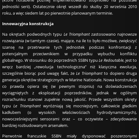
jednostki serii). Ostatecznie okręt wszedł do służby 20 września 2010
roku, a więc siedem lat po pierwotnie planowanym terminie.
Innowacyjna konstrukcja
Na okrętach podwodnych typu
Le Triomphant
zastosowano najnowsze
rozwiązania (w tamtym czasie), mające, na ile to było możliwe, zwiększyć
szansę na przetrwanie tych jednostek podczas konfrontacji z
potencjalnym przeciwnikiem w przypadku wybuchu konfliktu
globalnego. W stosunku do poprzednich SSBN typu
Le Redoutable
, jest to
wręcz bardziej „rewolucja technologiczna” niż klasyczna ewolucja,
szczególnie biorąc pod uwagę fakt, że
Le Triomphant
to dopiero druga
generacja okrętów strategicznych w Marine Nationale. Nowa konstrukcja
co prawda opiera się (w pewnym stopniu) na doświadczeniach
wyciągniętych z eksploatacji poprzedników, jednak w ogólnym
rozrachunku stanowi zupełnie nową jakość. Przede wszystkim okręty
typu
Le Triomphant
wyróżniają się mocniejszym, całkowicie gładkim
kadłubem (o wysokich właściwościach hydrodynamicznych),
nowocześniejszymi sensorami oraz – co oczywiste – zdecydowanie
bardziej rozbudowanym arsenałem.
Pierwotnie francuskie SSBN miały dysponować poszerzonymi