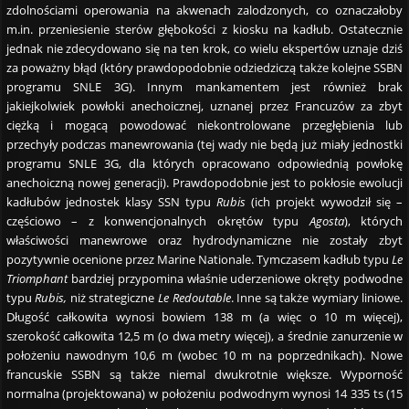
zdolnościami operowania na akwenach zalodzonych, co oznaczałoby
m.in. przeniesienie sterów głębokości z kiosku na kadłub. Ostatecznie
jednak nie zdecydowano się na ten krok, co wielu ekspertów uznaje dziś
za poważny błąd (który prawdopodobnie odziedziczą także kolejne SSBN
programu SNLE 3G). Innym mankamentem jest również brak
jakiejkolwiek powłoki anechoicznej, uznanej przez Francuzów za zbyt
ciężką i mogącą powodować niekontrolowane przegłębienia lub
przechyły podczas manewrowania (tej wady nie będą już miały jednostki
programu SNLE 3G, dla których opracowano odpowiednią powłokę
anechoiczną nowej generacji). Prawdopodobnie jest to pokłosie ewolucji
kadłubów jednostek klasy SSN typu
Rubis
(ich projekt wywodził się –
częściowo – z konwencjonalnych okrętów typu
Agosta
), których
właściwości manewrowe oraz hydrodynamiczne nie zostały zbyt
pozytywnie ocenione przez Marine Nationale. Tymczasem kadłub typu
Le
Triomphant
bardziej przypomina właśnie uderzeniowe okręty podwodne
typu
Rubis,
niż strategiczne
Le Redoutable
. Inne są także wymiary liniowe.
Długość całkowita wynosi bowiem 138 m (a więc o 10 m więcej),
szerokość całkowita 12,5 m (o dwa metry więcej), a średnie zanurzenie w
położeniu nawodnym 10,6 m (wobec 10 m na poprzednikach). Nowe
francuskie SSBN są także niemal dwukrotnie większe. Wyporność
normalna (projektowana) w położeniu podwodnym wynosi 14 335 ts (15