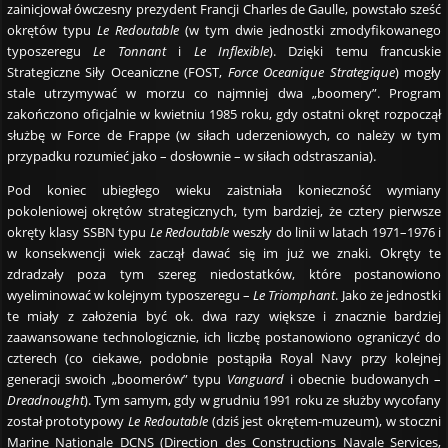
zainicjował ówczesny prezydent Francji Charles de Gaulle, powstało sześć
okrętów typu
Le Redoutable
(w tym dwie jednostki zmodyfikowanego
typoszeregu
Le Tonnant
i
Le Inflexible
). Dzięki temu francuskie
Strategiczne Siły Oceaniczne (FOST,
Force Oceanique Strategique
) mogły
stale utrzymywać w morzu co najmniej dwa „boomery”. Program
zakończono oficjalnie w kwietniu 1985 roku, gdy ostatni okręt rozpoczął
służbę w Force de Frappe (w siłach uderzeniowych, co należy w tym
przypadku rozumieć jako – dosłownie – w siłach odstraszania).
Pod koniec ubiegłego wieku zaistniała konieczność wymiany
pokoleniowej okrętów strategicznych, tym bardziej, że cztery pierwsze
okręty klasy SSBN typu
Le Redoutable
weszły do linii w latach 1971–1976 i
w konsekwencji wiek zaczął dawać się im już we znaki. Okręty te
zdradzały poza tym szereg niedostatków, które postanowiono
wyeliminować w kolejnym typoszeregu –
Le Triomphant
. Jako że jednostki
te miały z założenia być ok. dwa razy większe i znacznie bardziej
zaawansowane technologicznie, ich liczbę postanowiono ograniczyć do
czterech (co ciekawe, podobnie postąpiła Royal Navy przy kolejnej
generacji swoich „boomerów” typu
Vanguard
i obecnie budowanych –
Dreadnought
). Tym samym, gdy w grudniu 1991 roku ze służby wycofany
został prototypowy
Le Redoutable
(dziś jest okrętem-muzeum), w stoczni
Marine Nationale DCNS (Direction des Constructions Navale Services,