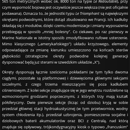
565 ton metrycznych wobec ok. 8000 ton na typie
Le Redoutable
), przy
czym wyporność bojowa jest oczywiście jeszcze większa (nie jest oficjalnie
podawana). Oznacza to, że jednostki typu
Le Triomphant
są największymi
okrętami podwodnymi, które dotąd zbudowano we Francji. Ich kadłuby
składają się z modułów, dzięki czemu modernizacje i zmiany wyposażenia
przebiegają w sposób „mniej bolesny”. Co ciekawe, po raz pierwszy w
Marine Nationale w istotny sposób zmodyfikowano rufowe usterzenie.
Mimo klasycznego („amerykańskiego”) układu krzyżowego, elementy
odpowiadające za zmianę kierunku umieszczono na końcach sterów
głębokości (strategiczne okręty podwodne kolejnej generacji
dysponować będą już sterami w szwedzkim układzie „X”).
Okręty dysponują łącznie sześcioma pokładami (w tym tylko dwoma
ciągłymi, pozostałe są platformowe) i dziewięcioma głównymi sekcjami
szczelnymi, z czego trzema mieszczącymi się poza kadłubem
ciśnieniowym. Z kolei sekcje znajdujące się w jego wnętrzu rozdzielone są
wzmocnionymi grodziami poprzecznymi, z których trzy mają kształt
półsferyczny. Dwie pierwsze sekcje (licząc od dziobu) kryją w sobie
przedział głównej stacji hydroakustycznej (w tym przetwornice, wodny
system chłodzenia itp.), przedział uzbrojenia, pomieszczenia socjalne i
dziobowych baterii akumulatorów oraz BCI z Centralą, nad którą
znajduje się opływowy, trójkondygnacyjny kiosk o typowo „francuskim”