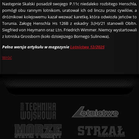
Następnie Skalski posadził swojego P.11c niedaleko rozbitego Henschla,
pomógł obu rannym lotnikom, uratował ich od linczu przez cywilów, a
dróżnikowi kolejowemu kazał wezwać karetkę, która odwiozła jeńców to
Torunia. Załogę Henschla Hs 126B z eskadry 3.(H)/21 stanowili Obltn.
Siegfried von Heymann oraz Ltn. Friedrich Wimmer. Niemcy wystartowali
z lotniska Grossborn (koło dzisiejszego Bornego Sulinowa).
Pełna wersja artykułu w magazynie
Lotnictwo 12/2025
Wróć