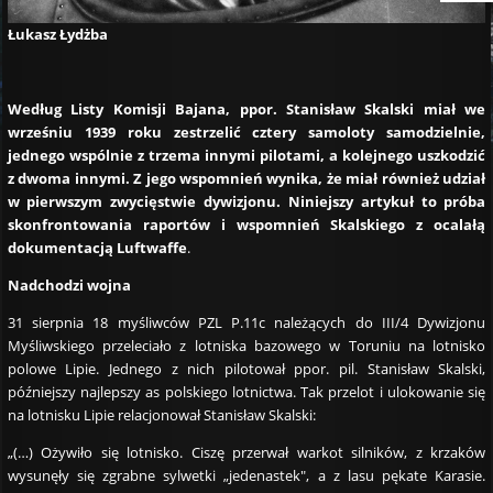
Łukasz Łydżba
Według Listy Komisji Bajana, ppor. Stanisław Skalski miał we
wrześniu 1939 roku zestrzelić cztery samoloty samodzielnie,
jednego wspólnie z trzema innymi pilotami, a kolejnego uszkodzić
z dwoma innymi. Z jego wspomnień wynika, że miał również udział
w pierwszym zwycięstwie dywizjonu. Niniejszy artykuł to próba
skonfrontowania raportów i wspomnień Skalskiego z ocalałą
dokumentacją Luftwaffe
.
Nadchodzi wojna
31 sierpnia 18 myśliwców PZL P.11c należących do III/4 Dywizjonu
Myśliwskiego przeleciało z lotniska bazowego w Toruniu na lotnisko
polowe Lipie. Jednego z nich pilotował ppor. pil. Stanisław Skalski,
późniejszy najlepszy as polskiego lotnictwa. Tak przelot i ulokowanie się
na lotnisku Lipie relacjonował Stanisław Skalski:
„(…) Ożywiło się lotnisko. Ciszę przerwał warkot silników, z krzaków
wysunęły się zgrabne sylwetki „jedenastek", a z lasu pękate Karasie.