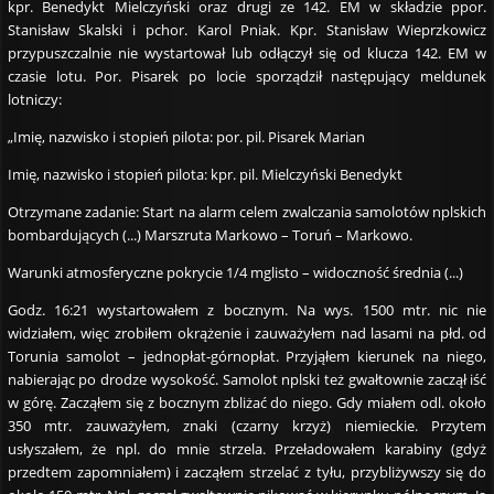
kpr. Benedykt Mielczyński oraz drugi ze 142. EM w składzie ppor.
Stanisław Skalski i pchor. Karol Pniak. Kpr. Stanisław Wieprzkowicz
przypuszczalnie nie wystartował lub odłączył się od klucza 142. EM w
czasie lotu. Por. Pisarek po locie sporządził następujący meldunek
lotniczy:
„Imię, nazwisko i stopień pilota: por. pil. Pisarek Marian
Imię, nazwisko i stopień pilota: kpr. pil. Mielczyński Benedykt
Otrzymane zadanie: Start na alarm celem zwalczania samolotów nplskich
bombardujących (...) Marszruta Markowo – Toruń – Markowo.
Warunki atmosferyczne pokrycie 1/4 mglisto – widoczność średnia (...)
Godz. 16:21 wystartowałem z bocznym. Na wys. 1500 mtr. nic nie
widziałem, więc zrobiłem okrążenie i zauważyłem nad lasami na płd. od
Torunia samolot – jednopłat-górnopłat. Przyjąłem kierunek na niego,
nabierając po drodze wysokość. Samolot nplski też gwałtownie zaczął iść
w górę. Zacząłem się z bocznym zbliżać do niego. Gdy miałem odl. około
350 mtr. zauważyłem, znaki (czarny krzyż) niemieckie. Przytem
usłyszałem, że npl. do mnie strzela. Przeładowałem karabiny (gdyż
przedtem zapomniałem) i zacząłem strzelać z tyłu, przybliżywszy się do