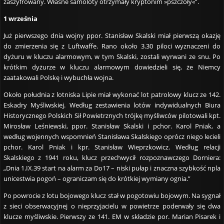
zaszyfrowany. Własne samoloty otrzymały kryptonim »pszczoły«”.
1 września
Już pierwszego dnia wojny ppor. Stanisław Skalski miał pierwszą okazję
do zmierzenia się z Luftwaffe. Rano około 3.30 piloci wyznaczeni do
dyżuru w kluczu alarmowym, w tym Skalski, zostali wyrwani ze snu. Po
krótkim dyżurze w kluczu alarmowym dowiedzieli się, że Niemcy
zaatakowali Polskę i wybuchła wojna.
Około południa z lotniska Lipie miał wykonać lot patrolowy klucz ze 142.
Eskadry Myśliwskiej. Według zestawienia lotów indywidualnych Biura
Historycznego Polskich Sił Powietrznych trójkę myśliwców pilotowali kpt.
Mirosław Leśniewski, ppor. Stanisław Skalski i pchor. Karol Pniak, a
według wojennych wspomnień Stanisława Skalskiego oprócz niego lecieli
pchor. Karol Pniak i kpr. Stanisław Wieprzkowicz. Według relacji
Skalskiego z 1941 roku, klucz przechwycił rozpoznawczego Dorniera:
„Dnia 1.IX.39 start na alarm za Do17 – niski pułap i znaczna szybkość npla
unicestwia pogoń – ograniczam się do krótkiej wymiany ognia.”
Po powrocie z lotu bojowego klucz stał w pogotowiu bojowym. Na sygnał
z sieci obserwacyjnej o nieprzyjacielu w powietrze poderwały się dwa
klucze myśliwskie. Pierwszy ze 141. EM w składzie por. Marian Pisarek i