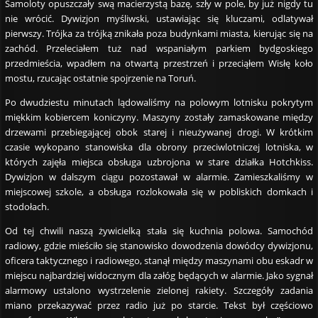
Samoloty opuszczały swą macierzystą bazę, szły w pole, by już nigdy tu
nie wrócić. Dywizjon myśliwski, ustawiając się kluczami, odlatywał
pierwszy. Trójka za trójką znikała poza budynkami miasta, kierując się na
zachód. Przeleciałem tuż nad wspaniałym parkiem bydgoskiego
przedmieścia, wpadłem na otwartą przestrzeń i przeciąłem Wisłę koło
mostu, rzucając ostatnie spojrzenie na Toruń.
Po dwudziestu minutach lądowaliśmy na polowym lotnisku pokrytym
miękkim kobiercem koniczyny. Maszyny zostały zamaskowane między
drzewami przebiegającej obok starej i nieużywanej drogi. W krótkim
czasie wykopano stanowiska dla obrony przeciwlotniczej lotniska, w
których zajęła miejsca obsługa uzbrojona w stare działka Hotchkiss.
Dywizjon w dalszym ciągu pozostawał w alarmie. Zamieszkaliśmy w
miejscowej szkole, a obsługa rozlokowała się w pobliskich domkach i
stodołach.
Od tej chwili naszą żywicielką stała się kuchnia polowa. Samochód
radiowy, gdzie mieściło się stanowisko dowodzenia dowódcy dywizjonu,
oficera taktycznego i radiowego, stanął między maszynami obu eskadr w
miejscu najbardziej widocznym dla załóg będących w alarmie. Jako sygnał
alarmowy ustalono wystrzelenie zielonej rakiety. Szczegóły zadania
miano przekazywać przez radio już po starcie. Tekst był częściowo