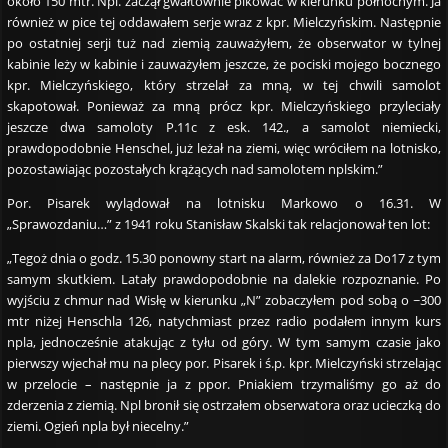
około 150 mtr. Npl. zaczął gwałtownie pikować w kierunku północnym. Ja
również w pice tej oddawałem serje wraz z kpr. Mielczyńskim. Następnie
po ostatniej serji tuż nad ziemią zauważyłem, że obserwator w tylnej
kabinie leży w kabinie i zauważyłem jeszcze, że pociski mojego bocznego
kpr. Mielczyńskiego, który strzelał za mną, w tej chwili samolot
skapotował. Ponieważ za mną prócz kpr. Mielczyńskiego przyleciały
jeszcze dwa samoloty P.11c z esk. 142., a samolot niemiecki,
prawdopodobnie Henschel, już leżał na ziemi, więc wróciłem na lotnisko,
pozostawiając pozostałych krążących nad samolotem nplskim.”
Por. Pisarek wylądował na lotnisku Markowo o 16.31. W
„Sprawozdaniu…” z 1941 roku Stanisław Skalski tak relacjonował ten lot:
„Tegoż dnia o godz. 15.30 ponowny start na alarm, również za Do17 z tym
samym skutkiem. Latały prawdopodobnie na dalekie rozpoznanie. Po
wyjściu z chmur nad Wisłę w kierunku „N” zobaczyłem pod sobą o ~300
mtr niżej Henschla 126, natychmiast przez radio podałem innym kurs
npla, jednocześnie atakując z tyłu od góry. W tym samym czasie jako
pierwszy wjechał mu na plecy por. Pisarek i ś.p. kpr. Mielczyński strzelając
w przelocie – następnie ja z ppor. Pniakiem trzymaliśmy go aż do
zderzenia z ziemią. Npl bronił się ostrzałem obserwatora oraz ucieczką do
ziemi. Ogień npla był niecelny.”