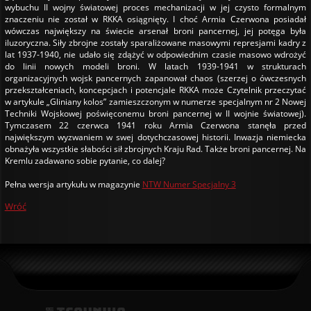
wybuchu II wojny światowej proces mechanizacji w jej czysto formalnym
znaczeniu nie został w RKKA osiągnięty. I choć Armia Czerwona posiadał
wówczas największy na świecie arsenał broni pancernej, jej potęga była
iluzoryczna. Siły zbrojne zostały sparaliżowane masowymi represjami kadry z
lat 1937-1940, nie udało się zdążyć w odpowiednim czasie masowo wdrożyć
do linii nowych modeli broni. W latach 1939-1941 w strukturach
organizacyjnych wojsk pancernych zapanował chaos (szerzej o ówczesnych
przekształceniach, koncepcjach i potencjale RKKA może Czytelnik przeczytać
w artykule „Gliniany kolos” zamieszczonym w numerze specjalnym nr 2 Nowej
Techniki Wojskowej poświęconemu broni pancernej w II wojnie światowej).
Tymczasem 22 czerwca 1941 roku Armia Czerwona stanęła przed
największym wyzwaniem w swej dotychczasowej historii. Inwazja niemiecka
obnażyła wszystkie słabości sił zbrojnych Kraju Rad. Także broni pancernej. Na
Kremlu zadawano sobie pytanie, co dalej?
Pełna wersja artykułu w magazynie
NTW Numer Specjalny 3
Wróć