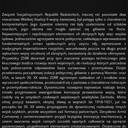
Związek Socjalistycznych Republik Radzieckich, inaczej niż pozostałe dwa
mocarstwa Wielkiej Koalicji II wojny światowej, był potęgą tylko o charakterze
kontynentalnym. Jego żywotne interesy nie były uzależnione od szlaków
morskich, jego obrona nie mogła opierać się głównie na flocie.
Najważniejszym i najsilniejszym elementem sił zbrojnych były więc wojska
lądowe. Jednocześnie agresywne teorie polityczne, zakładające wprowadzanie
fundamentalnych zmian społecznych przy użyciu siły, wymieszane z
tradycyjnym imperializmem rosyjskim, warunkowały jeszcze na długo przed
wybuchem wojny strukturę sił zbrojnych, nastawioną do działania ofensywne.
Przywódcy ZSRR doceniali przy tym znaczenie postępu technicznego jako
kluczowego bodźca rozwoju teorii wojennych, do realizacji których potrzebna
była jednocześnie odpowiednia baza surowcowa i przemysłowa. Dzięki
przełamaniu początkowej izolacji politycznej, głównie z pomocą Niemiec oraz
USA, w latach 30. XX wieku ZSRR ogromnym nakładem sił i środków oraz
wyrzeczeń społeczeństwa, przekształcił się z państwa o charakterze rolniczym
w przemysłowo-rolnicze. Dynamicznie rozwijano najnowsze rodzaje broni,
śmiało przyjmowano awangardowe koncepcje prowadzenia wojny, które
rodziły się w umysłach czołowych wojskowych analityków Zachodu. Mimo
silnej pozycji kawalerii, okrytej sławą w wojnach lat 1918-1921, już na
początku lat 30. XX wieku przystąpiono do dynamicznej rozbudowy innych
wojsk szybkich, przede wszystkim zaś formacji pancernych. Decydenci Armii
Czerwonej z zainteresowaniem przyjęli brytyjską koncepcję mechanizacji, a
zatem tworzenia wojsk rożnych szczebli opartych całkowicie na sprzęcie
gąsienicowym, uzupełnionym elementami zmotoryzowanymi. Ostatecznie do