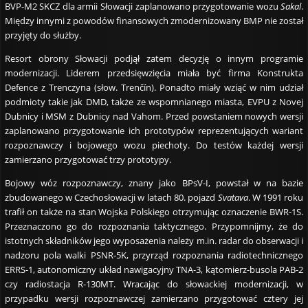
BVP-M2 SKCZ dla armii Słowacji zaplanowano przygotowanie wozu
Sakal
.
Między innymi z powodów finansowych zmodernizowany BMP nie został
przyjęty do służby.
Resort obrony Słowacji podjął zatem decyzję o innym programie
modernizacji. Liderem przedsięwzięcia miała być firma Konstrukta
Defence z Trenczyna (słow. Trenčín). Ponadto miały wziąć w nim udział
podmioty takie jak DMD, także ze wspomnianego miasta, EVPU z Novej
Dubnicy i MSM z Dubnicy nad Vahom. Przed powstaniem nowych wersji
zaplanowano przygotowanie ich prototypów reprezentujących wariant
rozpoznawczy i bojowego wozu piechoty. Do testów każdej wersji
zamierzano przygotować trzy prototypy.
Bojowy wóz rozpoznawczy, znany jako BPsV-I, powstał w na bazie
zbudowanego w Czechosłowacji w latach 80. pojazd
Svatava
. W 1991 roku
trafił on także na stan Wojska Polskiego otrzymując oznaczenie BWR-1S.
Przeznaczono go do rozpoznania taktycznego. Przypomnijmy, że do
istotnych składników jego wyposażenia należy m.in. radar do obserwacji i
nadzoru pola walki PSNR-5K, przyrząd rozpoznania radiotechnicznego
ERRS-1, autonomiczny układ nawigacyjny TNA-3, kątomierz-busola PAB-2
czy radiostacja R-130MT. Wracając do słowackiej modernizacji, w
przypadku wersji rozpoznawczej zamierzano przygotować cztery jej