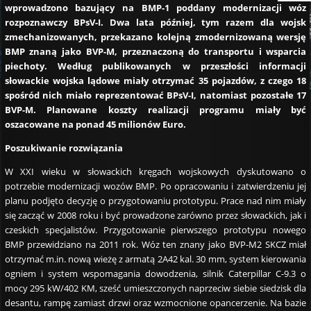
wprowadzono bazujący na BMP-1 poddany modernizacji wóz
rozpoznawczy BPsV-I. Dwa lata później, tym razem dla wojsk
zmechanizowanych, przekazano kolejną zmodernizowaną wersję
BMP znaną jako BVP-M, przeznaczoną do transportu i wsparcia
piechoty. Według publikowanych w przeszłości informacji
słowackie wojska lądowe miały otrzymać 35 pojazdów, z czego 18
spośród nich miało reprezentować BPsV-I, natomiast pozostałe 17
BVP-M. Planowane koszty realizacji programu miały być
oszacowane na ponad 45 milionów Euro.
Poszukiwanie rozwiązania
W XXI wieku w słowackich kręgach wojskowych dyskutowano o
potrzebie modernizacji wozów BMP. Po opracowaniu i zatwierdzeniu jej
planu podjęto decyzję o przygotowaniu prototypu. Prace nad nim miały
się zacząć w 2008 roku i być prowadzone zarówno przez słowackich, jak i
czeskich specjalistów. Przygotowanie pierwszego prototypu nowego
BMP przewidziano na 2011 rok. Wóz ten znany jako BVP-M2 SKCZ miał
otrzymać m.in. nową wieżę z armatą 2A42 kal. 30 mm, system kierowania
ogniem i system wspomagania dowodzenia, silnik Caterpillar C-9.3 o
mocy 295 kW/402 KM, sześć umieszczonych naprzeciw siebie siedzisk dla
desantu, rampę zamiast drzwi oraz wzmocnione opancerzenie. Na bazie