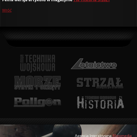
Wróć
Agencja Interaktywna
Migomedia