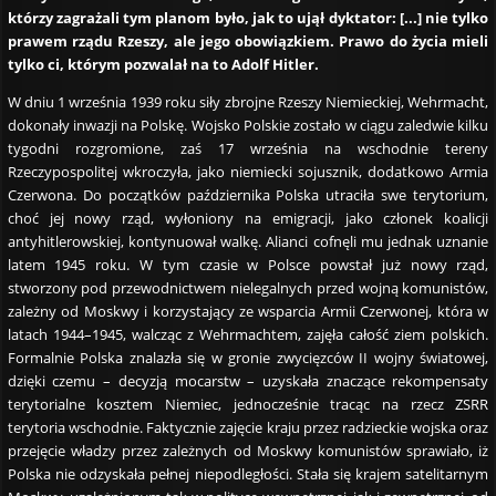
którzy zagrażali tym planom było, jak to ujął dyktator: [...] nie tylko
prawem rządu Rzeszy, ale jego obowiązkiem. Prawo do życia mieli
tylko ci, którym pozwalał na to Adolf Hitler.
W dniu 1 września 1939 roku siły zbrojne Rzeszy Niemieckiej, Wehrmacht,
dokonały inwazji na Polskę. Wojsko Polskie zostało w ciągu zaledwie kilku
tygodni rozgromione, zaś 17 września na wschodnie tereny
Rzeczypospolitej wkroczyła, jako niemiecki sojusznik, dodatkowo Armia
Czerwona. Do początków października Polska utraciła swe terytorium,
choć jej nowy rząd, wyłoniony na emigracji, jako członek koalicji
antyhitlerowskiej, kontynuował walkę. Alianci cofnęli mu jednak uznanie
latem 1945 roku. W tym czasie w Polsce powstał już nowy rząd,
stworzony pod przewodnictwem nielegalnych przed wojną komunistów,
zależny od Moskwy i korzystający ze wsparcia Armii Czerwonej, która w
latach 1944–1945, walcząc z Wehrmachtem, zajęła całość ziem polskich.
Formalnie Polska znalazła się w gronie zwycięzców II wojny światowej,
dzięki czemu – decyzją mocarstw – uzyskała znaczące rekompensaty
terytorialne kosztem Niemiec, jednocześnie tracąc na rzecz ZSRR
terytoria wschodnie. Faktycznie zajęcie kraju przez radzieckie wojska oraz
przejęcie władzy przez zależnych od Moskwy komunistów sprawiało, iż
Polska nie odzyskała pełnej niepodległości. Stała się krajem satelitarnym