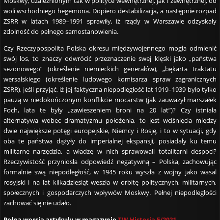
Moskwy, uzależnionym tak w polityce wewnętrznej, jak i zewnętrznej, od
woli wschodniego hegemona. Dopiero destabilizacja, a następnie rozpad
ZSRR w latach 1989–1991 sprawiły, iż rządy w Warszawie odzyskały
zdolność do pełnego samostanowienia.
Czy Rzeczypospolita Polska okresu międzywojennego mogła odmienić
swój los, to znaczy odwrócić przeznaczenie swej klęski jako „państwa
sezonowego” (określenie niemieckich generałów), „bękarta traktatu
wersalskiego (określenie ludowego komisarza spraw zagranicznych
ZSRR), jeśli przyjąć, iż jej faktyczna niepodległość lat 1919–1939 było tylko
pauzą w niedokończonym konflikcie mocarstw (jak zauważył marszałek
Foch, lata te były „zawieszeniem broni na 20 lat”)? Czy istniała
alternatywa wobec dramatyzmu położenia, to jest wciśnięcia między
dwie największe potęgi europejskie, Niemcy i Rosję, i to w sytuacji, gdy
oba te państwa dążyły do imperialnej ekspansji, posiadały ku temu
militarne narzędzia, a władzę w nich sprawowali totalitarni despoci?
Rzeczywistość przyniosła odpowiedź negatywną – Polska, zachowując
formalnie swą niepodległość, w 1945 roku wyszła z wojny jako wasal
rosyjski i na lat kilkadziesiąt weszła w orbitę politycznych, militarnych,
społecznych i gospodarczych wpływów Moskwy. Pełnej niepodległości
zachować się nie udało.
Pełna wersja artykułu w magazynie
TW Historia 5/2021