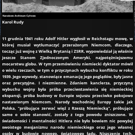
Karol Rudy
11 grudnia 1941 roku Adolf Hitler wygłosił w Reichstagu mowę, w
której musiał wytłumaczyć przerażonym Niemcom, dlaczego,
tocząc już wojnę z Wielką Brytanią i ZSRR, wypowiedział ją właśnie
jeszcze Stanom Zjednoczonym Ameryki, najpotężniejszemu
mocarstwu globu. W tym przemówieniu niemiecki dyktator mówił
o wielu rzeczach, w tym o przyczynach wybuchu konfliktu w roku
1939. Jego wywody, stanowiące emanację jego poglądów, były jasne
oraz precyzyjne. I niezmienne. Zdaniem kanclerza, przyczyną
wybuchu wojny była próba przeciwstawienia się niemieckiej
ekspansji, próba budowy w Europie sojuszu przeciwko pokojowo
nastawionym Niemcom. Narody wschodniej Europy takie jak
Polska, "próbujące zerwać więź z Rzeszą Niemiecką", próbujące
same o sobie stanowić, zostały z tego powodu zniszczone. W
świadomości i mentalności Hitlera nie było bowiem nic powyżej
swoistego mesjanizmu narodu niemieckiego oraz jego własnej
osoby w budowie nowego, światowego ładu. Niszczenie tych,