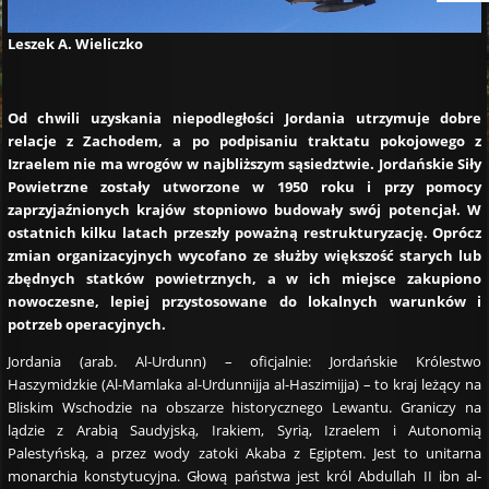
Leszek A. Wieliczko
Od chwili uzyskania niepodległości Jordania utrzymuje dobre
relacje z Zachodem, a po podpisaniu traktatu pokojowego z
Izraelem nie ma wrogów w najbliższym sąsiedztwie. Jordańskie Siły
Powietrzne zostały utworzone w 1950 roku i przy pomocy
zaprzyjaźnionych krajów stopniowo budowały swój potencjał. W
ostatnich kilku latach przeszły poważną restrukturyzację. Oprócz
zmian organizacyjnych wycofano ze służby większość starych lub
zbędnych statków powietrznych, a w ich miejsce zakupiono
nowoczesne, lepiej przystosowane do lokalnych warunków i
potrzeb operacyjnych.
Jordania (arab. Al-Urdunn) – oficjalnie: Jordańskie Królestwo
Haszymidzkie (Al-Mamlaka al-Urdunnijja al-Haszimijja) – to kraj leżący na
Bliskim Wschodzie na obszarze historycznego Lewantu. Graniczy na
lądzie z Arabią Saudyjską, Irakiem, Syrią, Izraelem i Autonomią
Palestyńską, a przez wody zatoki Akaba z Egiptem. Jest to unitarna
monarchia konstytucyjna. Głową państwa jest król Abdullah II ibn al-