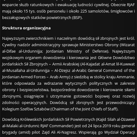
wsparcie służb ratunkowych i ewakuację ludności cywilnej. Obecnie RJAF
mają około 15 tys. osób personelu i około 225 samolotów, śmigłowców i
bezzałogowych statków powietrznych (BSP).
Struktura organizacyjna
Najwyższym zwierzchnikiem i naczelnym dowódcą sił zbrojnych jest król.
Cywilny nadzór administracyjny sprawuje Ministerstwo Obrony (Wizarat
al-Difae al-Urdunnijja; Jordanian Ministry of Defense). Najwyższym
wojskowym organem dowodzenia i kierowania jest Główne Dowództwo
Jordańskich Sił Zbrojnych – Armii Arabskiej (Al-Kajadat al-Amat lil-Kuwwat
al-Musallaha al-Urdunnijja – Al-Dżejsz al-Arabi; General Command of the
Jordanian Armed Forces – Arab Army) z siedzibą w stolicy kraju Ammanie,
które odpowiada za wdrażanie wytycznych politycznych w zakresie
obrony i bezpieczeństwa, bezpośrednie dowodzenie i kierowanie siłami
zbrojnymi, osiągnięcie i utrzymanie gotowości bojowej oraz rozwój
zdolności operacyjnych. Dowódcą sił zbrojnych jest przewodniczący
Kolegium Szefów Sztabów (Chairman of the Joint Chiefs of Staff).
Dowódcą Królewskich Jordańskich Sił Powietrznych (Kajid Silah al-Dżawwi
al-Malaki al-Urdunni; RJAF Commander) jest od 24 lipca 2019 roku generał
brygady (amid) pilot Zajd Ali Al-Nagresz. Wspierają go Wydział Operacji