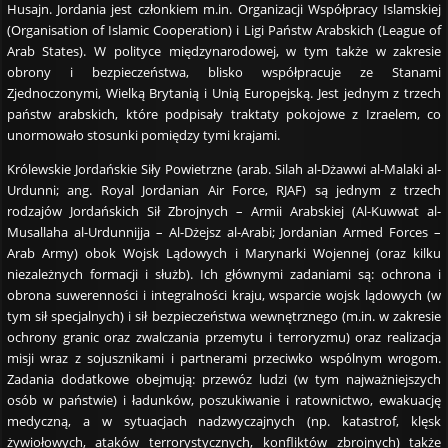
Husajn. Jordania jest członkiem m.in. Organizacji Współpracy Islamskiej
(Organisation of Islamic Cooperation) i Ligi Państw Arabskich (League of
Arab States). W polityce międzynarodowej, w tym także w zakresie
obrony i bezpieczeństwa, blisko współpracuje ze Stanami
Zjednoczonymi, Wielką Brytanią i Unią Europejską. Jest jednym z trzech
państw arabskich, które podpisały traktaty pokojowe z Izraelem, co
unormowało stosunki pomiędzy tymi krajami.
Królewskie Jordańskie Siły Powietrzne (arab. Silah al-Dżawwi al-Malaki al-
Urdunni; ang. Royal Jordanian Air Force, RJAF) są jednym z trzech
rodzajów Jordańskich Sił Zbrojnych – Armii Arabskiej (Al-Kuwwat al-
Musallaha al-Urdunnijja – Al-Dżejsz al-Arabi; Jordanian Armed Forces –
Arab Army) obok Wojsk Lądowych i Marynarki Wojennej (oraz kilku
niezależnych formacji i służb). Ich głównymi zadaniami są: ochrona i
obrona suwerenności i integralności kraju, wsparcie wojsk lądowych (w
tym sił specjalnych) i sił bezpieczeństwa wewnętrznego (m.in. w zakresie
ochrony granic oraz zwalczania przemytu i terroryzmu) oraz realizacja
misji wraz z sojusznikami i partnerami przeciwko wspólnym wrogom.
Zadania dodatkowe obejmują: przewóz ludzi (w tym najważniejszych
osób w państwie) i ładunków, poszukiwanie i ratownictwo, ewakuację
medyczną, a w sytuacjach nadzwyczajnych (np. katastrof, klęsk
żywiołowych, ataków terrorystycznych, konfliktów zbrojnych) także