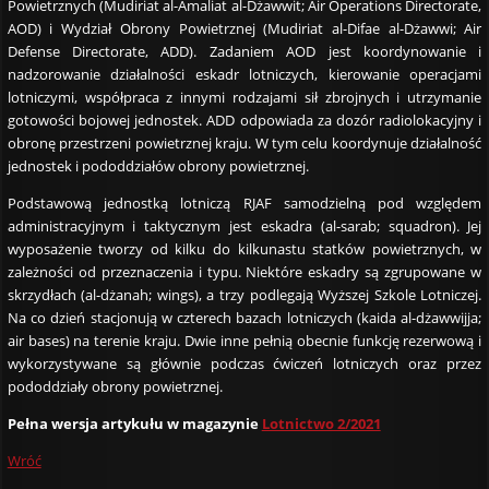
Powietrznych (Mudiriat al-Amaliat al-Dżawwit; Air Operations Directorate,
AOD) i Wydział Obrony Powietrznej (Mudiriat al-Difae al-Dżawwi; Air
Defense Directorate, ADD). Zadaniem AOD jest koordynowanie i
nadzorowanie działalności eskadr lotniczych, kierowanie operacjami
lotniczymi, współpraca z innymi rodzajami sił zbrojnych i utrzymanie
gotowości bojowej jednostek. ADD odpowiada za dozór radiolokacyjny i
obronę przestrzeni powietrznej kraju. W tym celu koordynuje działalność
jednostek i pododdziałów obrony powietrznej.
Podstawową jednostką lotniczą RJAF samodzielną pod względem
administracyjnym i taktycznym jest eskadra (al-sarab; squadron). Jej
wyposażenie tworzy od kilku do kilkunastu statków powietrznych, w
zależności od przeznaczenia i typu. Niektóre eskadry są zgrupowane w
skrzydłach (al-dżanah; wings), a trzy podlegają Wyższej Szkole Lotniczej.
Na co dzień stacjonują w czterech bazach lotniczych (kaida al-dżawwijja;
air bases) na terenie kraju. Dwie inne pełnią obecnie funkcję rezerwową i
wykorzystywane są głównie podczas ćwiczeń lotniczych oraz przez
pododdziały obrony powietrznej.
Pełna wersja artykułu w magazynie
Lotnictwo 2/2021
Wróć