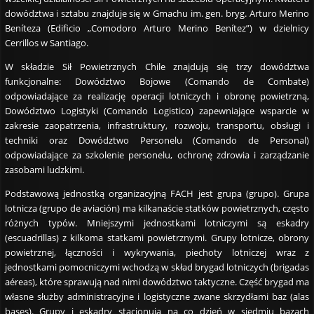
dowództwa i sztabu znajduje się w Gmachu im. gen. bryg. Arturo Merino
Beníteza (Edificio „Comodoro Arturo Merino Benítez”) w dzielnicy
Cerrillos w Santiago.
W składzie Sił Powietrznych Chile znajdują się trzy dowództwa
funkcjonalne: Dowództwo Bojowe (Comando de Combate)
odpowiadające za realizację operacji lotniczych i obronę powietrzną,
Dowództwo Logistyki (Comando Logistico) zapewniające wsparcie w
zakresie zaopatrzenia, infrastruktury, rozwoju, transportu, obsługi i
techniki oraz Dowództwo Personelu (Comando de Personal)
odpowiadające za szkolenie personelu, ochronę zdrowia i zarządzanie
zasobami ludzkimi.
Podstawową jednostką organizacyjną FACH jest grupa (grupo). Grupa
lotnicza (grupo de aviación) ma kilkanaście statków powietrznych, często
różnych typów. Mniejszymi jednostkami lotniczymi są eskadry
(escuadrillas) z kilkoma statkami powietrznymi. Grupy lotnicze, obrony
powietrznej, łączności i wykrywania, piechoty lotniczej wraz z
jednostkami pomocniczymi wchodzą w skład brygad lotniczych (brigadas
aéreas), które sprawują nad nimi dowództwo taktyczne. Część brygad ma
własne służby administracyjne i logistyczne zwane skrzydłami baz (alas
bases). Grupy i eskadry stacjonują na co dzień w siedmiu bazach