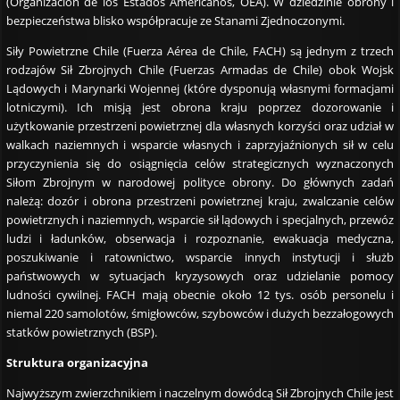
(Organización de los Estados Americanos, OEA). W dziedzinie obrony i
bezpieczeństwa blisko współpracuje ze Stanami Zjednoczonymi.
Siły Powietrzne Chile (Fuerza Aérea de Chile, FACH) są jednym z trzech
rodzajów Sił Zbrojnych Chile (Fuerzas Armadas de Chile) obok Wojsk
Lądowych i Marynarki Wojennej (które dysponują własnymi formacjami
lotniczymi). Ich misją jest obrona kraju poprzez dozorowanie i
użytkowanie przestrzeni powietrznej dla własnych korzyści oraz udział w
walkach naziemnych i wsparcie własnych i zaprzyjaźnionych sił w celu
przyczynienia się do osiągnięcia celów strategicznych wyznaczonych
Siłom Zbrojnym w narodowej polityce obrony. Do głównych zadań
należą: dozór i obrona przestrzeni powietrznej kraju, zwalczanie celów
powietrznych i naziemnych, wsparcie sił lądowych i specjalnych, przewóz
ludzi i ładunków, obserwacja i rozpoznanie, ewakuacja medyczna,
poszukiwanie i ratownictwo, wsparcie innych instytucji i służb
państwowych w sytuacjach kryzysowych oraz udzielanie pomocy
ludności cywilnej. FACH mają obecnie około 12 tys. osób personelu i
niemal 220 samolotów, śmigłowców, szybowców i dużych bezzałogowych
statków powietrznych (BSP).
Struktura organizacyjna
Najwyższym zwierzchnikiem i naczelnym dowódcą Sił Zbrojnych Chile jest