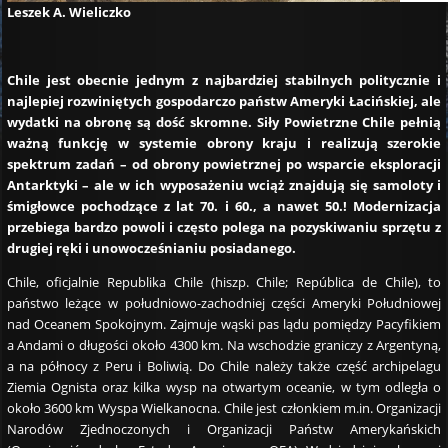
Leszek A. Wieliczko
Chile jest obecnie jednym z najbardziej stabilnych politycznie i
najlepiej rozwiniętych gospodarczo państw Ameryki Łacińskiej, ale
wydatki na obronę są dość skromne. Siły Powietrzne Chile pełnią
ważną funkcję w systemie obrony kraju i realizują szerokie
spektrum zadań – od obrony powietrznej po wsparcie eksploracji
Antarktyki – ale w ich wyposażeniu wciąż znajdują się samoloty i
śmigłowce pochodzące z lat 70. i 60., a nawet 50.! Modernizacja
przebiega bardzo powoli i często polega na pozyskiwaniu sprzętu z
drugiej ręki i unowocześnianiu posiadanego.
Chile, oficjalnie Republika Chile (hiszp. Chile; República de Chile), to
państwo leżące w południowo-zachodniej części Ameryki Południowej
nad Oceanem Spokojnym. Zajmuje wąski pas lądu pomiędzy Pacyfikiem
a Andami o długości około 4300 km. Na wschodzie graniczy z Argentyną,
a na północy z Peru i Boliwią. Do Chile należy także część archipelagu
Ziemia Ognista oraz kilka wysp na otwartym oceanie, w tym odległa o
około 3600 km Wyspa Wielkanocna. Chile jest członkiem m.in. Organizacji
Narodów Zjednoczonych i Organizacji Państw Amerykańskich