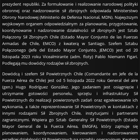
prezydent republiki. Za formułowanie i realizowanie narodowej polityki
obronnej oraz nadzorowanie sił zbrojnych odpowiada Ministerstwo
Obrony Narodowej (Ministerio de Defensa Nacional, MDN). Najwyższym
wojskowym organem odpowiedzialnym za planowanie, przygotowanie,
koordynowanie i nadzorowanie działalności sił zbrojnych jest Sztab
Połączony Sił Zbrojnych Chile (Estado Mayor Conjunto de las Fuerzas
Armadas de Chile, EMCO) z kwaterą w Santiago. Szefem Sztabu
Połączonego (Jefe del Estado Mayor Conjunto, JEMCO) jest od 20
listopada 2023 roku Vicealmirante (adm. floty) Pablo Niemann Figari.
Podlegają mu dowódcy rodzajów sił zbrojnych.
Dowódcą i szefem Sił Powietrznych Chile (Comandante en Jefe de la
Fuerza Aérea de Chile) jest od 5 listopada 2022 roku General del aire
(gen.) Hugo Rodríguez González. Jego zadaniem jest osiągnięcie i
utrzymanie gotowości personelu, sprzętu i infrastruktury Sił
Powietrznych do realizacji powierzonych zadań oraz egzekwowanie ich
wykonania, a także reprezentowanie Sił Powietrznych w kontaktach z
innymi rodzajami Sił Zbrojnych Chile, instytucjami i partnerami
zagranicznymi. Wspiera go Sztab Generalny Sił Powietrznych (Estado
Mayor General de la Fuerza Aérea, EMGFA), który zajmuje się
planowaniem, koordynowaniem, kierowaniem i nadzorowaniem
wszelkiej działalności Sił Powietrznych na szczeblu operacyjnym. Kwatera