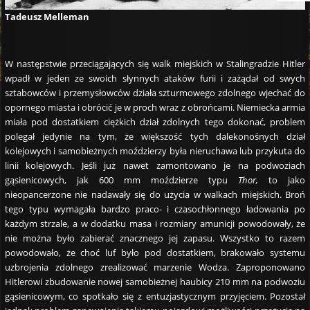
Tadeusz Melleman
W następstwie przeciągających się walk miejskich w Stalingradzie Hitler
wpadł w jeden ze swoich słynnych ataków furii i zażądał od swych
sztabowców i przemysłowców działa szturmowego zdolnego wjechać do
opornego miasta i obrócić je w proch wraz z obrońcami. Niemiecka armia
miała pod dostatkiem ciężkich dział zdolnych tego dokonać, problem
polegał jedynie na tym, że większość tych dalekonośnych dział
kolejowych i samobieżnych moździerzy była nieruchawa lub przykuta do
linii kolejowych. Jeśli już nawet zamontowano je na podwoziach
gąsienicowych, jak 600 mm moździerze typu
Thor,
to jako
nieopancerzone nie nadawały się do użycia w walkach miejskich. Broń
tego typu wymagała bardzo praco- i czasochłonnego ładowania po
każdym strzale, a w dodatku masa i rozmiary amunicji powodowały, że
nie można było zabierać znacznego jej zapasu. Wszystko to razem
powodowało, że choć luf było pod dostatkiem, brakowało systemu
uzbrojenia zdolnego zrealizować marzenie Wodza. Zaproponowano
Hitlerowi zbudowanie nowej samobieżnej haubicy 210 mm na podwoziu
gąsienicowym, co spotkało się z entuzjastycznym przyjęciem. Pozostał