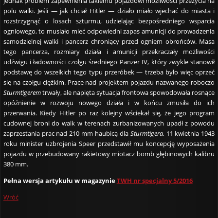
jednak problem zapewnienia takiemu pojazdowi możliwości przeżycia na
polu walki. Jeśli — jak chciał Hitler — działo miało wjechać do miasta i
rozstrzygnąć o losach szturmu, udzielając bezpośredniego wsparcia
ogniowego, to musiało mieć odpowiedni zapas amunicji do prowadzenia
samodzielnej walki i pancerz chroniący przed ogniem obrońców. Masa
tego pancerza, rozmiary działa i amunicji przekraczały możliwości
udźwigu i ładowności czołgu średniego Panzer IV, który zwykle stanowił
podstawę do wszelkich tego typu przeróbek — trzeba było więc oprzeć
się na czołgu ciężkim. Prace nad projektem pojazdu nazwanego roboczo
Sturmtigerem
trwały, ale napięta sytuacja frontowa spowodowała rosnące
opóźnienie w rozwoju nowego działa i w końcu zmusiła do ich
przerwania. Kiedy Hitler po raz kolejny wściekał się, że jego program
cudownej broni do walk w terenach zurbanizowanych upadł z powodu
zaprzestania prac nad 210 mm haubicą dla
Sturmtigera,
11 kwietnia 1943
roku minister uzbrojenia Speer przedstawił mu koncepcję wyposażenia
pojazdu w przebudowany rakietowy miotacz bomb głębinowych kalibru
380 mm.
Pełna wersja artykułu w magazynie
TWH nr specjalny 5/2016
Wróć