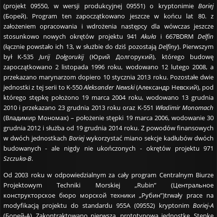
(projekt 09550, w wersji produkcyjnej 09551) o kryptonimie
Boriej
(Борей). Program ten zapoczątkowano jeszcze w końcu lat 80. z
założeniem opracowania i wdrożenia następcy dla wówczas jeszcze
stosunkowo nowych okrętów projektu 941
Akuła
i 667BDRM
Delfin
(łącznie powstało ich 13, w służbie do dziś pozostają
Delfiny
). Pierwszym
był K-535
Jurij Dołgorukij
(Юрий Долгорукий), którego budowę
zapoczątkowano 2 listopada 1996 roku, wodowano 12 lutego 2008, a
przekazano marynarzom dopiero 10 stycznia 2013 roku. Pozostałe dwie
jednostki z tej serii to K-550
Aleksander Newski
(Александр Невский), pod
którego stępkę położono 19 marca 2004 roku, wodowano 13 grudnia
2010 i przekazano 23 grudnia 2013 roku oraz K-551
Władimir Monomach
(Владимир Мономах) – położenie stępki 19 marca 2006, wodowanie 30
grudnia 2012 i służba od 19 grudnia 2014 roku. Z powodów finansowych
w dwóch jednostkach
Boriej
wykorzystać miano sekcje kadłubów dwóch
budowanych - ale nigdy nie ukończonych - okrętów projektu 971
Szczuka-B
.
Od 2003 roku w odpowiedzialnym za cały program Centralnym Biurze
Projektowym Techniki Morskiej „Rubin” (Центральное
конструкторское бюро морской техники „Рубин”)trwały prace na
modyfikacją projektu do standardu 955A (09552) kryptonim
Boriej-A
(Борей-A). Zakontraktowano pierwszą, prototypową jednostkę. Stępkę