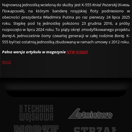
Najnowszą jednostką wcieloną do służby jest K-555
Kniaź Pożarskij
(Князь
Пожарский), na którym banderę rosyjskiej floty podniesiono w
obecności prezydenta Władimira Putina po raz pierwszy 24 lipca 2025
roku. Stępkę pod tę jednostkę położono 23 grudnia 2016, a próby
rozpoczęto w lipcu 2024 roku. To piąty okręt zmodyfikowanego projektu
Boriej-A
, jednocześnie ósmy czwartej generacji w całej rodzinie
Boriej.
K-
555 był też ostatnią jednostką zbudowaną w ramach umowy z 2012 roku.
Pełna wersja artykułu w magazynie
NTW 9/2025
Wróć