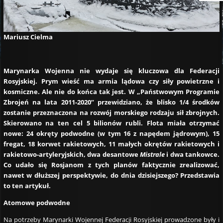
Mariusz Cielma
Marynarka Wojenna nie wydaje się kluczowa dla Federacji
Rosyjskiej. Prym wieść ma armia lądowa czy siły powietrzne i
kosmiczne. Ale nie do końca tak jest. W „Państwowym Programie
Zbrojeń na lata 2011-2020” przewidziano, że blisko 1/4 środków
zostanie przeznaczona na rozwój morskiego rodzaju sił zbrojnych.
Skierowano na ten cel 5 bilionów rubli. Flota miała otrzymać
nowe: 24 okręty podwodne (w tym 16 z napędem jądrowym), 15
fregat, 18 korwet rakietowych, 11 małych okrętów rakietowych i
rakietowo-artyleryjskich, dwa desantowe
Mistrale
i dwa tankowce.
Co udało się Rosjanom z tych planów faktycznie zrealizować,
nawet w dłuższej perspektywie, do dnia dzisiejszego? Przedstawia
to ten artykuł.
Atomowe podwodne
Na potrzeby Marynarki Wojennej Federacji Rosyjskiej prowadzone były i