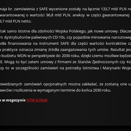
aja br. zamówienia z SAFE wycenione zostały na łącznie 133,7 mld PLN ne
warantowanej o wartości 96,8 mld PLN, aneksy w części gwarantowanej 
3,7 mld PLN netto.
tak samo istotne dla zdolności Wojska Polskiego, jak nowe umowy. Dlacze
ern dystrybutorów paliwowych CD-10s, czy pojazdów minowania narzutow
dła finansowania na instrument SAFE dla części wartości kontraktów z
 praktyce oznacza zmianę źródła zaangażowania tych umów. Rezultat jest
ie budżetu MON w perspektywie do 2030 roku, dzięki czemu możliwe będzie
AFE. Mogą to być zatem umowy z firmami ze Stanów Zjednoczonych czy Korei
zy to w szczególności zamówień na potrzeby lotnictwa i Marynarki Wojenn
zewidzianych zamówień opcjonalnych można zakładać, że zostaną one uru
onawców i rozliczenia w wymaganym terminie do końca 2030 roku.
łu w magazynie
NTW 6/2026