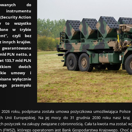
owanych do
z instrumentu
(Security Action
ły to wszystko
elone w trybie
nt”, czyli bez
z innych krajów.
ć gwarantowana
mld PLN netto, a
et 133,7 mld PLN
tkiem dwóch
stkie umowy i
pisane wyłącznie
iego przemysłu
 2026 roku, podpisana została umowa pożyczkowa umożliwiająca Polsce
h Unii Europejskiej. Na jej mocy do 31 grudnia 2030 roku nasz kra
 pożyczek na zakupy związane z obronnością. Cała ta kwota ma zostać w
ch (FWSZ), którego operatorem jest Bank Gospodarstwa Krajowego. Choć p