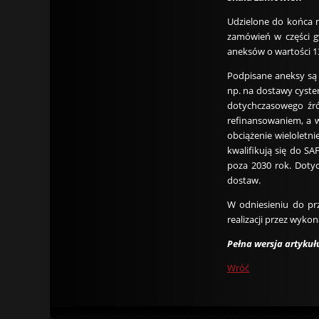
Udzielone do końca m
zamówień w części g
aneksów o wartości 1
Podpisane aneksy są 
np. na dostawy cyst
dotychczasowego źró
refinansowaniem, a w
obciążenie wieloletn
kwalifikują się do S
poza 2030 rok. Dotyc
dostaw.
W odniesieniu do pr
realizacji przez wyk
Pełna wersja artyku
Wróć