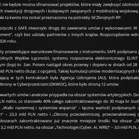
 nie będzie można sfinansować projektów, które miały zwiększyć zdolności: 
h inwestycji drogowych i kolejowych związanych z mobilnością wojskową.
ła ta kwota ma zostać przeznaczona na potrzeby Sił Zbrojnych RP.
życzki z SAFE otworzyło drogę do zawierania umów z wykonawcami. W pi
rement”, czyli bez udziału partnerów z innych krajów. Rozporządzenie w
026 roku.
kty przewidujące warunkowe finansowanie z instrumentu SAFE podpisano ju
ilnych Węzłów Łączności, systemu rozpoznania elektronicznego ELINT
ym (bsp) kr.
San
. Potem nastąpił okres przerwy i dopiero w dniach od 2
ld PLN netto (licząc z opcjami). Takiej kumulacji umów modernizacyjnych i
ającą w tych kontraktach była Agencja Uzbrojenia (AU), która podpis
rony w Cyberprzestrzeni (DKWOC), które było stroną 12 umów.
awartych umów i aneksów przypadła na obszar systemów artyleryjskich. Doty
PLN netto, co stanowiło 40% całego zakontraktowanego do 30 maja br. budż
: „Walki naziemnej i systemów wsparcia” – łączna wartość podpisanych 
h” – 23,3 mld PLN netto i „Obrony przeciwlotniczej, przeciwrakietowe
obszarach zakontraktowano już znacznie mniejsze środki. Na obszar „S
2 mld PLN netto, na obszar „Technologie (Cyber, AI, WRE)” – 3,0 mld PLN, a