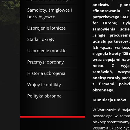
aneksów plan
Samoloty, śmigłowce i
sfinansowania 
bezzałogowce
pożyczkowego SAFE 
for Europe). By
Uzbrojenie lotnicze
zamówienia udzi
„single procureme
Statki i okręty
udziału partnerów 
Ich łączna wartoś
Uzbrojenie morskie
sięgnęła kwoty 120 
wraz z opcjami naw
Przemysł obronny
netto. Z wyją
zamówień, wszy
Historia uzbrojenia
aneksy zostały pod
z firmami polsk
Wojny i konflikty
obronnego.
Polityka obronna
Kumulacja umów
W Warszawie, 8 maja
powstałego w ramac
niskooprocentowanych
Wsparcia Sił Zbrojny