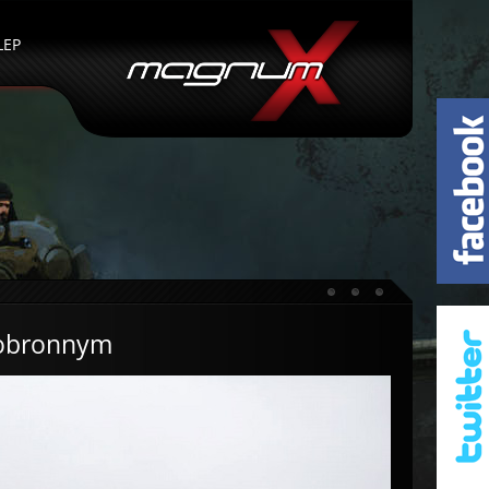
LEP
 obronnym