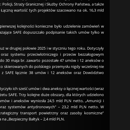
Policji, Straży Granicznej i Służby Ochrony Państwa, a także
 Łączną wartość tych projektów szacowano na ok. 16,3 mld
erwszej kolejności konieczne było udzielenie zamówień w
drażające SAFE dopuszczało podpisanie takich umów tylko w
ż w drugiej połowie 2025 i w styczniu tego roku. Dotyczyły
 oraz systemu przeciwlotniczego i przeciw bezzałogowym
8 do 30 maja br. zawarto pozostałe 47 umów i 12 aneksów o
 to skierowanych do polskiego przemysłu nigdy wcześniej nie
ała z SAFE łącznie 38 umów i 12 aneksów oraz Dowództwo
czyło ich sześć umów i dwa aneksy o łącznej wartości (wraz
etu SAFE. Trzy kolejne duże obszary, dla których udzielono
umów i aneksów wyniosła 24,5 mld PLN netto, „Amunicji i
j oraz systemów antydronowych” – 23,2 mld PLN netto. W
trategiczny transport powietrzny oraz zasoby kosmiczne”
 na „Bezpieczny Bałtyk – 2,4 mld PLN.