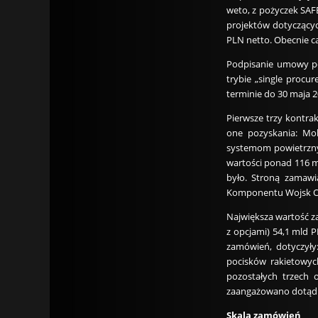
weto, z pożyczek SAFE
projektów dotyczącyc
PLN netto. Obecnie ca
Podpisanie umowy po
trybie „single procu
terminie do 30 maja 2
Pierwsze trzy kontra
one pozyskania: Mob
systemom powietrzn
wartości ponad 116 m
było. Stroną zamawi
Komponentu Wojsk Ob
Największa wartość z
z opcjami) 54,1 mld 
zamówień, dotyczyły
pocisków rakietowyc
pozostałych trzech 
zaangażowano dotąd 3,
Skala zamówień