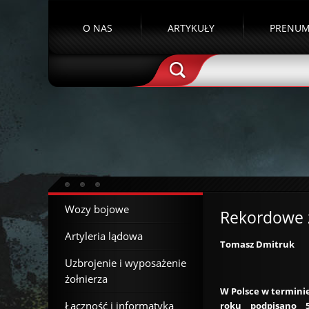
O NAS
ARTYKUŁY
PRENUM
Wozy bojowe
Rekordowe 
Artyleria lądowa
Tomasz Dmitruk
Uzbrojenie i wyposażenie
żołnierza
W Polsce w terminie
Łączność i informatyka
roku podpisano