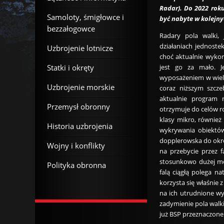
Radar). Do 2022 rok
Samoloty, śmigłowce i
być nabyte w kolejny
bezzałogowce
Radary pola walki,
działaniach jednoste
Uzbrojenie lotnicze
choć aktualnie wykor
Statki i okręty
jest go za mało. J
wyposażeniem w wielu
Uzbrojenie morskie
coraz niższym szcze
aktualnie program
Przemysł obronny
otrzymuje do celów 
klasy mikro, również
Historia uzbrojenia
wykrywania obiektów
dopplerowska do okre
Wojny i konflikty
na przebycie przez 
stosunkowo dużej m
Polityka obronna
falą ciągłą polega n
korzysta się właśnie z
na ich utrudnione wy
zadymienie pola walk
już BSP przeznaczone 