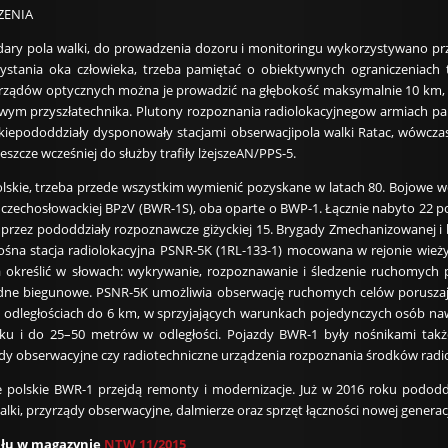
ZENIA
adary pola walki, do prowadzenia dozoru i monitoringu wykorzystywano pr
tania oka człowieka, trzeba pamiętać o obiektywnych ograniczeniach t
rządów optycznych można je prowadzić na głębokość maksymalnie 10 km, 
ym przyszłatechnika. Plutony rozpoznania radiolokacyjnegow armiach pań
kiepododdziały dysponowały stacjami obserwacjipola walki Ratac, wówcz
eszcze wcześniej do służby trafiły lżejszeAN/PPS-5.
 Polskie, trzeba przede wszystkim wymienić pozyskane w latach 80. Bojowe 
 czechosłowackiej BPzV (BWR-1S), oba oparte o BWP-1. Łącznie nabyto 22 po
rzez pododdziały rozpoznawcze giżyckiej 15. Brygady Zmechanizowanej i b
ośna stacja radiolokacyjna PSNR-5K (1RL-133-1) mocowana w rejonie wieży
 określić w słowach: wykrywanie, rozpoznawanie i śledzenie ruchomych 
dne biegunowe. PSNR-5K umożliwia obserwację ruchomych celów poruszając
a odległościach do 6 km, w sprzyjających warunkach pojedynczych osób n
nku i do 25–50 metrów w odległości. Pojazdy BWR-1 były nośnikami tak
dy obserwacyjne czy radiotechniczne urządzenia rozpoznania środków radi
 polskie BWR-1 przejdą remonty i modernizacje. Już w 2016 roku podod
alki, przyrządy obserwacyjne, dalmierze oraz sprzęt łączności nowej generac
ułu w magazynie
NTW 11/2015