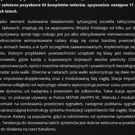
u założono pozyskanie 93 kompletów radarów, opcjonalnie następne 11
ch latach.
 jako element budowania świadomości sytuacyjnej szczebla taktyczn
k lądowych, znajdują się na wyposażeniu Wojska Polskiego od kilku już 
zystywany sprzęt tego rodzaju jest już albo zdecydowanie nienowoczesny
ednocześnie wzmiankowane radary stają się coraz bardziej powsze
 armiach świata, a w tych szczególnie zaawansowanych, implementuje się
blu. Dobrym przykładem powszechności urządzeń tej klasy jest realiz
 norweski, gdzie każdy z kupowanych bojowych wozów piechoty CV
rozpoznawczych, oprócz masztów obserwacyjnych i powietrznych bezzałog
 radar pola walki. Obecnie w radarach pola walki wykorzystuje się dwie 
: impulsowo-dopplerowską oraz z modulowaną falą ciągłą. Stacja impul
ślania odległości od wykrytego obiektu wykorzystuje pomiar czasu potrz
fale dystansu od nadajnika z powrotem do odbiornika. Takie stacje wym
ocy, co pokazuje używany w Polsce MSTAR AN/PPS-5C. Metoda z modul
atomiast na sondowaniu przestrzeni sygnałem, następnie poddaniu sygnału 
 upraszczającej konstrukcję systemu modulacji częstotliwości fali ciągłej. St
krycie. Radary są popularne, gdyż w odróżnieniu od systemów optoelekt
i. Tendencja do stosowania takich systemów jest dobrze widoczna w powie
do działania na rzecz batalionu.