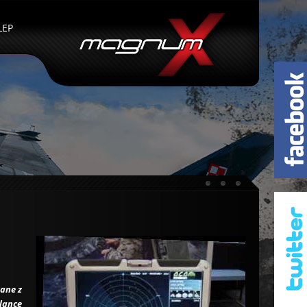
LEP
zane z
lance