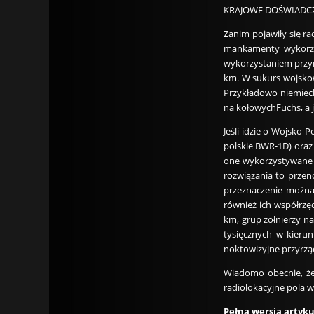
KRAJOWE DOŚWIADC
Zanim pojawiły się r
mankamenty wykorzys
wykorzystaniem przy
km. W sukurs wojskow
Przykładowo niemiec
na kołowychFuchs, a j
Jeśli idzie o Wojsko
polskie BWR-1D) oraz
one wykorzystywane p
rozwiązania to przen
przeznaczenie można
również ich współrzę
km, grup żołnierzy n
tysięcznych w kieru
noktowizyjne przyrzą
Wiadomo obecnie, że
radiolokacyjne pola w
Pełna wersja artyk