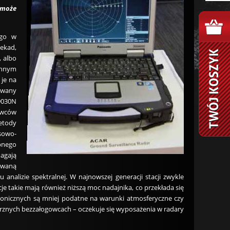
 może
ego w
dekad,
, albo
chnym
 je na
owany
9030N
owców
metody
sowo-
ebnego
agają
owaną
analizie spektralnej. W najnowszej generacji stacji zwykle
acje takie mają również niższą moc nadajnika, co przekłada się
ronicznych są mniej podatne na warunki atmosferyczne czy
trznych bezzałogowcach – oczekuje się wyposażenia w radary