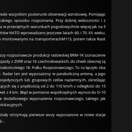
zede wszystkim posterunki obserwacji wzrokowej. Pomijając
akiego sposobu rozpoznania. Przy dobrej widoczności i z
a w przeciętnych warunkach pogodowychnie więcej jak na 3
stw NATO wprowadzano jeszczew latach 60. i 70. XX wieku.
as montowanymi na transporterachM113, potem także Rasit
wozy rozpoznawcze produkcji radzieckiej BRM-1K (oznaczenie
jazdy z ZSRR oraz 16 czechosłowackich, do chwili obecnej są
iałostockiego 18. Pułku Rozpoznawczego. To co łączyło oba
. Radar ten jest wyposażony w paraboliczną antenę, a jego
pojedynczych lub grupowych celów naziemnych, określając
ych się z prędkością od 2 do 110 km/h z odległości do 15
awet z 4 km. Błąd w pomiarze współrzędnych wynosi do 0–10
że dodatkowego wyposażenia rozpoznawczego, takiego jak
olokacyjnych.
działy otrzymają pierwsze wozy wyposażone w nowe stacje
ji…