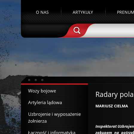
O NAS
ARTYKUŁY
PRENUM
Wozy bojowe
Radary pola
Artyleria lądowa
MARIUSZ CIELMA
Uzbrojenie i wyposażenie
żołnierza
Inspektorat Uzbrojen
Łączność i informatyka
zakupem na potrzeb