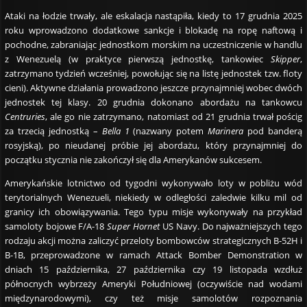
Ataki na łodzie trwały, ale eskalacja nastąpiła, kiedy to 17 grudnia 2025
roku wprowadzono dodatkowe sankcje i blokadę na ropę naftową i
pochodne, zabraniając jednostkom morskim na uczestniczenie w handlu
z Wenezuelą (w praktyce pierwszą jednostkę, tankowiec
Skipper
,
zatrzymano tydzień wcześniej, powołując się na listę jednostek tzw. floty
cieni). Aktywne działania prowadzono jeszcze przynajmniej wobec dwóch
jednostek tej klasy. 20 grudnia dokonano abordażu na tankowcu
Centruries
, ale go nie zatrzymano, natomiast od 21 grudnia trwał pościg
za trzecią jednostką –
Bella 1
(nazwany potem
Marinera
pod banderą
rosyjską), po nieudanej próbie jej abordażu, który przynajmniej do
początku stycznia nie zakończył się dla Amerykanów sukcesem.
Amerykańskie lotnictwo od tygodni wykonywało loty w pobliżu wód
terytorialnych Wenezueli, niekiedy w odległości zaledwie kilku mil od
granicy ich obowiązywania. Tego typu misje wykonywały na przykład
samoloty bojowe F/A-18
Super Hornet
US Navy. Do najważniejszych tego
rodzaju akcji można zaliczyć przeloty bombowców strategicznych B-52H i
B-1B, przeprowadzone w ramach Attack Bomber Demonstration w
dniach 15 października, 27 października czy 19 listopada wzdłuż
północnych wybrzeży Ameryki Południowej (oczywiście nad wodami
międzynarodowymi), czy też misje samolotów rozpoznania