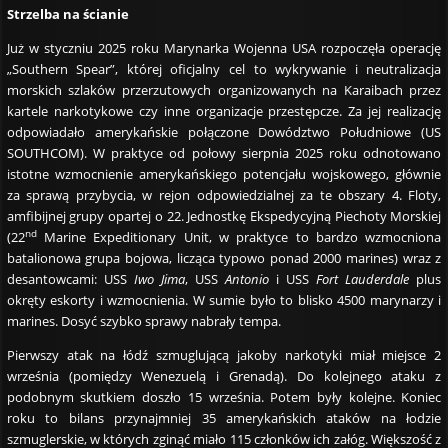
Strzelba na ścianie
Już w styczniu 2025 roku Marynarka Wojenna USA rozpoczęła operację
„Southern Spear”, której oficjalny cel to wykrywanie i neutralizacja
morskich szlaków przerzutowych organizowanych na Karaibach przez
kartele narkotykowe czy inne organizacje przestępcze. Za jej realizację
odpowiadało amerykańskie połączone Dowództwo Południowe (US
SOUTHCOM). W praktyce od połowy sierpnia 2025 roku odnotowano
istotne wzmocnienie amerykańskiego potencjału wojskowego, głównie
za sprawą przybycia, w rejon odpowiedzialnej za te obszary 4. Floty,
amfibijnej grupy opartej o 22. Jednostkę Ekspedycyjną Piechoty Morskiej
nd
(22
Marine Expeditionary Unit, w praktyce to bardzo wzmocniona
batalionowa grupa bojowa, licząca typowo ponad 2000 marines) wraz z
desantowcami: USS
Iwo Jima
, USS
Antonio
i USS
Fort Lauderdale
plus
okręty eskorty i wzmocnienia. W sumie było to blisko 4500 marynarzy i
marines. Dosyć szybko sprawy nabrały tempa.
Pierwszy atak na łódź szmuglującą jakoby narkotyki miał miejsce 2
września (pomiędzy Wenezuelą i Grenadą). Do kolejnego ataku z
podobnym skutkiem doszło 15 września. Potem były kolejne. Koniec
roku to bilans przynajmniej 35 amerykańskich ataków na łodzie
szmuglerskie, w których zginąć miało 115 członków ich załóg. Większość z