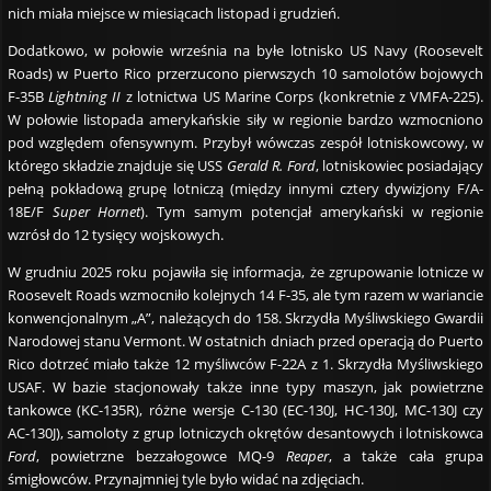
nich miała miejsce w miesiącach listopad i grudzień.
Dodatkowo, w połowie września na byłe lotnisko US Navy (Roosevelt
Roads) w Puerto Rico przerzucono pierwszych 10 samolotów bojowych
F-35B
Lightning II
z lotnictwa US Marine Corps (konkretnie z VMFA-225).
W połowie listopada amerykańskie siły w regionie bardzo wzmocniono
pod względem ofensywnym. Przybył wówczas zespół lotniskowcowy, w
którego składzie znajduje się USS
Gerald R. Ford
, lotniskowiec posiadający
pełną pokładową grupę lotniczą (między innymi cztery dywizjony F/A-
18E/F
Super Hornet
). Tym samym potencjał amerykański w regionie
wzrósł do 12 tysięcy wojskowych.
W grudniu 2025 roku pojawiła się informacja, że zgrupowanie lotnicze w
Roosevelt Roads wzmocniło kolejnych 14 F-35, ale tym razem w wariancie
konwencjonalnym „A”, należących do 158. Skrzydła Myśliwskiego Gwardii
Narodowej stanu Vermont. W ostatnich dniach przed operacją do Puerto
Rico dotrzeć miało także 12 myśliwców F-22A z 1. Skrzydła Myśliwskiego
USAF. W bazie stacjonowały także inne typy maszyn, jak powietrzne
tankowce (KC-135R), różne wersje C-130 (EC-130J, HC-130J, MC-130J czy
AC-130J), samoloty z grup lotniczych okrętów desantowych i lotniskowca
Ford
, powietrzne bezzałogowce MQ-9
Reaper
, a także cała grupa
śmigłowców. Przynajmniej tyle było widać na zdjęciach.