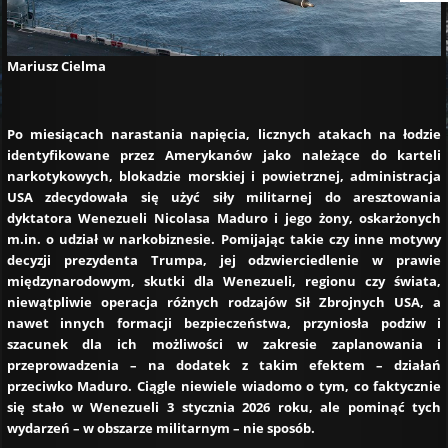
Mariusz Cielma
Po miesiącach narastania napięcia, licznych atakach na łodzie
identyfikowane przez Amerykanów jako należące do karteli
narkotykowych, blokadzie morskiej i powietrznej, administracja
USA zdecydowała się użyć siły militarnej do aresztowania
dyktatora Wenezueli Nicolasa Maduro i jego żony, oskarżonych
m.in. o udział w narkobiznesie. Pomijając takie czy inne motywy
decyzji prezydenta Trumpa, jej odzwierciedlenie w prawie
międzynarodowym, skutki dla Wenezueli, regionu czy świata,
niewątpliwie operacja różnych rodzajów Sił Zbrojnych USA, a
nawet innych formacji bezpieczeństwa, przyniosła podziw i
szacunek dla ich możliwości w zakresie zaplanowania i
przeprowadzenia – na dodatek z takim efektem – działań
przeciwko Maduro. Ciągle niewiele wiadomo o tym, co faktycznie
się stało w Wenezueli 3 stycznia 2026 roku, ale pominąć tych
wydarzeń – w obszarze militarnym – nie sposób.