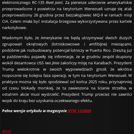
elektronicznego RC-135
Rivet Joint
. Za pierwsze uderzenie amerykańskie
przeprowadzone z powietrza na terytorium Wenezueli uznaje się atak
przeprowadzony 28 grudnia przez bezzałogowiec MQ-9 w ramach misji
CIA. Celem miała być instalacja brzegowa wykorzystywana przez kartele
narkotykowe.
Wiadomym było, że Amerykanie nie będą utrzymywać dwóch dużych
zgrupowań okrętowych (lotniskowcowe i amfibijne) miesiącami,
podobnie jak rozbudowany potencjał lotniczy w Puerto Rico. Zresztą już
w październiku pojawiły się informacje, że w grudniu zespół skupiony
wokół desantowca USS
Iwo Jima
zakończy misję na Karaibach. Prezydent
Trump wielokrotnie w swoich wypowiedziach groził, że wkrótce
rozpocznie się kolejna faza operacji, w tym na terytorium Wenezueli. W
praktyce można się było spodziewać od końca 2025 roku, przynajmniej
od czasu blokady morskiej, że ta zawieszona na ścianie strzelba, w
ostatnim akcie musi wystrzelić. Prezydent Trump przecież nie zawróci
wojsk do kraju bez uzyskania oczekiwanego efektu.
Pełna wersja artykułu w magazynie
NTW 12/2025
Wróć