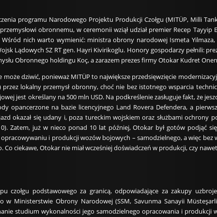
zenia programu Narodowego Projektu Produkcji Czołgu (MITÜP, Milli Tank Ür
przemysłowi obronnemu, w ceremonii wziął udział premier Recep Tayyip Er
. Wśród nich warto wymienić: ministra obrony narodowej Ismeta Yilmaza, 
jsk Lądowych SZ RT gen. Hayri Kivirikoglu. Honory gospodarzy pełnili: prez
ysłu Obronnego holdingu Koç, a zarazem prezes firmy Otokar Kudret Onen
ie może dziwić, ponieważ MITÜP to największe przedsięwzięcie modernizacyj
i) przez lokalny przemysł obronny, choć nie bez istotnego wsparcia tech
wej jest określany na 500 mln USD. Na podkreślenie zasługuje fakt, że jesz
y opancerzone na bazie licencyjnego Land Rovera Defendera, a pierwszy
jazd okazał się udany i, poza tureckim wojskiem oraz służbami ochrony p
0). Zatem, już w nieco ponad 10 lat później, Otokar był gotów podjąć si
 w opracowywaniu i produkcji wozów bojowych – samodzielnego, a więc bez w
 Co ciekawe, Otokar nie miał wcześniej doświadczeń w produkcji, czy nawe
upu czołgu podstawowego za granicą, odpowiadające za zakupy uzbrojen
 w Ministerstwie Obrony Narodowej (SSM, Savunma Sanayii Müsteşarligi)
nie studium wykonalności jego samodzielnego opracowania i produkcji w 