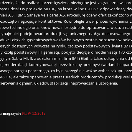
erdzenie, że do realizacji przedsięwzięcia niezbędne jest zagraniczne wspa
zące udziału w projekcie MITÜP, na które w lipcu 2006 r. odpowiedziały 
eri A.S. i BMC Sanaye Ve Ticaret A.S. Procedurę oceny ofert zakończono w 
ozpoczęto negocjacje kontraktowe. Równolegle trwał proces wyłonienia 
uczowe technologie oraz know-how, niezbędne do opracowania wozu, a nastę
i bynajmniej podejmować produkcji zagranicznego czołgu dostosowanego
rodukcji ciężkich gąsienicowych wozów bojowych została odrzucona w połow
wszych dostępnych wówczas na rynku czołgów podstawowych świata (M1A2 
zny czołg podstawowy III generacji, podjęto decyzję o modernizacji 170 
yjnym Sabra Mk II, z udziałem m.in. firm IMI i Elbit, a także odkupieniu 
jszej modernizacji koordynowanej przez lokalny przemysł (wariant Leopar
łasnego sprzętu pancernego, co było szczególnie ważne wobec zakupu prz
6 Hel, ale także opanowanie przez tureckich producentów produkcji wi
ierowania ogniem, układów stabilizacji i naprowadzania uzbrojenia.
u w magazynie
NTW 12/2012