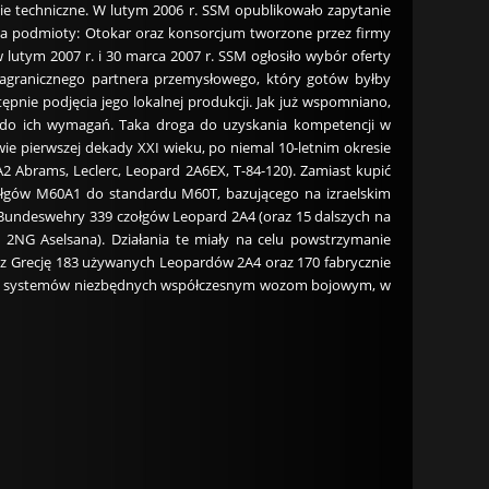
rcie techniczne. W lutym 2006 r. SSM opublikowało zapytanie
dwa podmioty: Otokar oraz konsorcjum tworzone przez firmy
lutym 2007 r. i 30 marca 2007 r. SSM ogłosiło wybór oferty
zagranicznego partnera przemysłowego, który gotów byłby
pnie podjęcia jego lokalnej produkcji. Jak już wspomniano,
 do ich wymagań. Taka droga do uzyskania kompetencji w
ie pierwszej dekady XXI wieku, po niemal 10-letnim okresie
Abrams, Leclerc, Leopard 2A6EX, T-84-120). Zamiast kupić
czołgów M60A1 do standardu M60T, bazującego na izraelskim
od Bundeswehry 339 czołgów Leopard 2A4 (oraz 15 dalszych na
d 2NG Aselsana). Działania te miały na celu powstrzymanie
ez Grecję 183 używanych Leopardów 2A4 oraz 170 fabrycznie
elu systemów niezbędnych współczesnym wozom bojowym, w