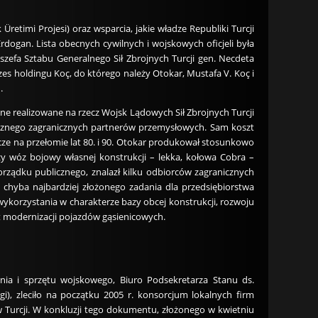
etimi Projesi) oraz wsparcia, jakie władze Republiki Turcji
dogan. Lista obecnych cywilnych i wojskowych oficjeli była
szefa Sztabu Generalnego Sił Zbrojnych Turcji gen. Necdeta
es holdingu Koç, do którego należy Otokar, Mustafa V. Koç i
.
ne realizowane na rzecz Wojsk Lądowych Sił Zbrojnych Turcji
nicznego zagranicznych partnerów przemysłowych. Sam koszt
cze na przełomie lat 80. i 90. Otokar produkował stosunkowo
 wóz bojowy własnej konstrukcji – lekka, kołowa Cobra –
orządku publicznego, znalazł kilku odbiorców zagranicznych
ę chyba najbardziej złożonego zadania dla przedsiębiorstwa
ykorzystania w charakterze bazy obcej konstrukcji, rozwoju
t modernizacji pojazdów gąsienicowych.
ia i sprzętu wojskowego, Biuro Podsekretarza Stanu ds.
, zleciło na początku 2005 r. konsorcjum lokalnych firm
Turcji. W konkluzji tego dokumentu, złożonego w kwietniu