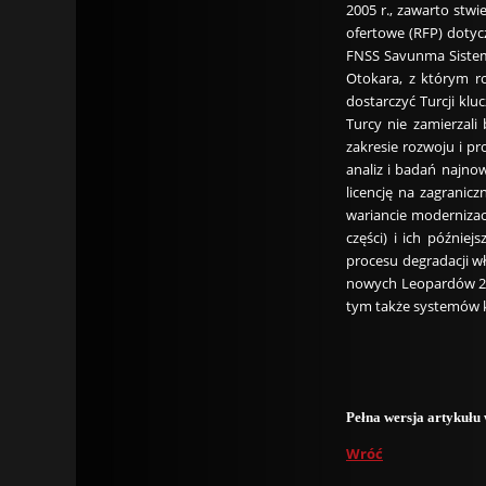
2005 r., zawarto stwi
ofertowe (RFP) dotyc
FNSS Savunma Sisteml
Otokara, z którym r
dostarczyć Turcji kl
Turcy nie zamierzal
zakresie rozwoju i p
analiz i badań najno
licencję na zagranic
wariancie modernizac
części) i ich późnie
procesu degradacji w
nowych Leopardów 2A
tym także systemów k
Pełna wersja artykuł
Wróć