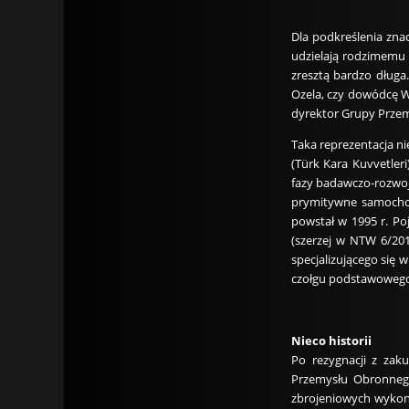
Dla podkreślenia znac
udzielają rodzimemu 
zresztą bardzo długa
Ozela, czy dowódcę Wo
dyrektor Grupy Przem
Taka reprezentacja n
(Türk Kara Kuvvetler
fazy badawczo-rozwojo
prymitywne samochod
powstał w 1995 r. Po
(szerzej w NTW 6/201
specjalizującego się
czołgu podstawowego.
Nieco historii
Po rezygnacji z zak
Przemysłu Obronnego
zbrojeniowych wykona