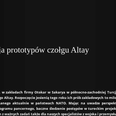
ja prototypów czołgu Altay
r., w zakładach firmy Otokar w Sakarya w północno-zachodniej Turc
o Altay. Rozpoczęcie jesienią tego roku ich prób zakładowych to m
wijanego aktualnie w państwach NATO. Mając na uwadze perspekt
rogramu pancernego, baczne śledzenie postępów w tureckim projek
z ważnych zadań także dla naszych specjalistów z wojska i przemysłu