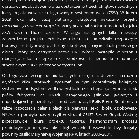
opracowanie, zbudowanie oraz dostarczenie trzech okrętów nawodnych
klasy fregata wraz ze zintegrowanym systemem walki (ZSW). W lutym
2023 roku jako bazę platformy okrętowej wskazano projekt
Inspiration
(
Arrowhead 140
) oferowany przez Babcock International, a jako
ZSW system Thales
Tacticos.
W ciągu następnych kilku miesięcy
zatwierdzono projekt techniczny okrętu, co umożliwiło rozpoczęcie
budowy prototypowej platformy okrętowej – cięcie blach pierwszego
okrętu, który ma otrzymać nazwę ORP
Wicher,
nastąpiło w sierpniu
ubiegłego roku, a stępkę sekcji środkowej tej jednostki o numerze
stoczniowym 106/1 położono w styczniu br.
Od tego czasu, w ciągu ośmiu kolejnych miesięcy, aż do września można
wyróżnić kilka istotnych wydarzeń, w tym kontraktację kolejnych
systemów i podsystemów dla wszystkich trzech fregat (o czym poniżej),
próby fabryczne ich układu napędowego (silników głównych i
napędzających generatory) u producenta, czyli Rolls-Royce Solutions, a
także rozpoczęcie palenia blach dla pierwszej sekcji bloku dziobowego
Wichra
u podwykonawcy, czyli w stoczni CRIST S.A. w Gdyni. Według
przedstawicieli biura projektu
Miecznik
harmonogram procesu
produkcyjnego okrętów nie uległ zmianie i wszystkie trzy fregaty
powinny zasilić Marynarkę Wojenną RP w latach 2030–2031.