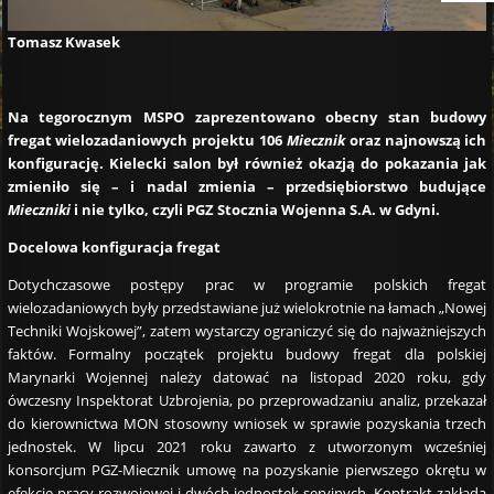
Tomasz Kwasek
Na tegorocznym MSPO zaprezentowano obecny stan budowy
fregat wielozadaniowych projektu 106
Miecznik
oraz najnowszą ich
konfigurację. Kielecki salon był również okazją do pokazania jak
zmieniło się – i nadal zmienia – przedsiębiorstwo budujące
Mieczniki
i nie tylko, czyli PGZ Stocznia Wojenna S.A. w Gdyni.
Docelowa konfiguracja fregat
Dotychczasowe postępy prac w programie polskich fregat
wielozadaniowych były przedstawiane już wielokrotnie na łamach „Nowej
Techniki Wojskowej”, zatem wystarczy ograniczyć się do najważniejszych
faktów. Formalny początek projektu budowy fregat dla polskiej
Marynarki Wojennej należy datować na listopad 2020 roku, gdy
ówczesny Inspektorat Uzbrojenia, po przeprowadzaniu analiz, przekazał
do kierownictwa MON stosowny wniosek w sprawie pozyskania trzech
jednostek. W lipcu 2021 roku zawarto z utworzonym wcześniej
konsorcjum PGZ-Miecznik umowę na pozyskanie pierwszego okrętu w
efekcie pracy rozwojowej i dwóch jednostek seryjnych. Kontrakt zakłada