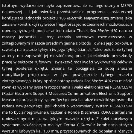
Istotnym wydarzeniem było zaprezentowanie na tegorocznym MSPO
najnowszej – i jak twierdzą przedstawiciele programu – ostatecznej
konfiguracji jednostki projektu 106
Miecznik
. Najważniejszą zmianą jaka
zaszła w konstrukcji i sylwetce fregat oraz jednocześnie ich możliwościach
operacyjnych, jest podział anten radaru Thales
Sea Master 410
na oba
maszty jednostki – trzy zespoły antenowe rozmieszczono w
zintegrowanym maszcie przednim (jedna z przodu i dwie z jego boków), a
czwartą na maszcie tylnym (w jego tylnej ścianie). Takie położenie tylnej
anteny ma zapewnić jej niezakłóconą przez jakiekolwiek przeszkody
pracę w sektorze rufowym i zwiększyć możliwości wykrywania celów w
tylnej półsferze okrętu. Zmiana ta pociągnęła za sobą znaczne
modyfikacje projektowe, w tym powiększenie tylnego masztu
zintegrowanego, który oprócz anteny radaru
Sea Master 410
ma mieścić
również wybrany system rozpoznania i walki elektronicznej RESM/CESM
(Radar Electronic Support Measures/Communications Electronic Support
Measures) oraz anteny systemów łączności, a także niewielki sponson dla
radaru nawigacyjnego. Jeśli chodzi o wspomniany system RESM/CESM
ma to być zintegrowane urządzenie Rohde & Schwarz KORA z antenami
umieszczonymi m.in. na tylnym maszcie okrętu. Z kolei docelowym
systemem zakłócającym ma być Terma
C-Guard
z kombinacją stałych
wyrzutni lufowych kal. 130 mm, przystosowanych do odpalania różnych