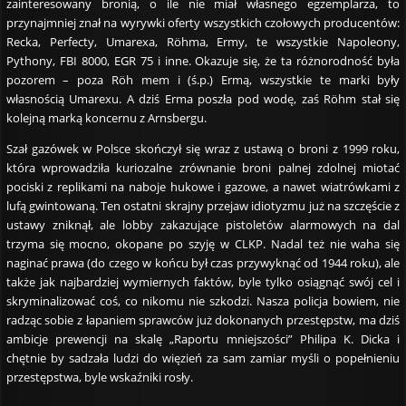
zainteresowany bronią, o ile nie miał własnego egzemplarza, to
przynajmniej znał na wyrywki oferty wszystkich czołowych producentów:
Recka, Perfecty, Umarexa, Röhma, Ermy, te wszystkie Napoleony,
Pythony, FBI 8000, EGR 75 i inne. Okazuje się, że ta różnorodność była
pozorem – poza Röh mem i (ś.p.) Ermą, wszystkie te marki były
własnością Umarexu. A dziś Erma poszła pod wodę, zaś Röhm stał się
kolejną marką koncernu z Arnsbergu.
Szał gazówek w Polsce skończył się wraz z ustawą o broni z 1999 roku,
która wprowadziła kuriozalne zrównanie broni palnej zdolnej miotać
pociski z replikami na naboje hukowe i gazowe, a nawet wiatrówkami z
lufą gwintowaną. Ten ostatni skrajny przejaw idiotyzmu już na szczęście z
ustawy zniknął, ale lobby zakazujące pistoletów alarmowych na dal
trzyma się mocno, okopane po szyję w CLKP. Nadal też nie waha się
naginać prawa (do czego w końcu był czas przywyknąć od 1944 roku), ale
także jak najbardziej wymiernych faktów, byle tylko osiągnąć swój cel i
skryminalizować coś, co nikomu nie szkodzi. Nasza policja bowiem, nie
radząc sobie z łapaniem sprawców już dokonanych przestępstw, ma dziś
ambicje prewencji na skalę „Raportu mniejszości” Philipa K. Dicka i
chętnie by sadzała ludzi do więzień za sam zamiar myśli o popełnieniu
przestępstwa, byle wskaźniki rosły.