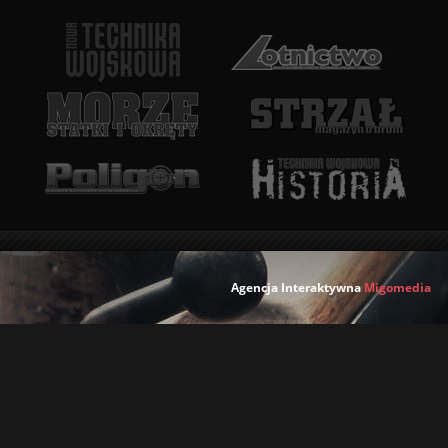
Agencja Interaktywna
Migomedia