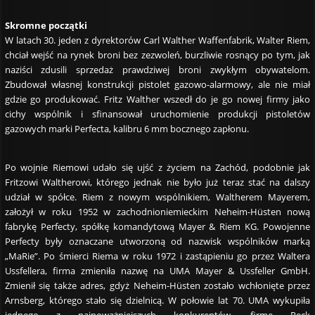
Skromne początki
W latach 30. jeden z dyrektorów Carl Walther Waffenfabrik, Walter Riem,
chciał wejść na rynek broni bez zezwoleń, burzliwie rosnący po tym, jak
naziści zdusili sprzedaż prawdziwej broni zwykłym obywatelom.
Zbudował własnej konstrukcji pistolet gazowo-alarmowy, ale nie miał
gdzie go produkować. Fritz Walther wszedł do je go nowej firmy jako
cichy wspólnik i sfinansował uruchomienie produkcji pistoletów
gazowych marki Perfecta, kalibru 6 mm bocznego zapłonu.
Po wojnie Riemowi udało się ujść z życiem na Zachód, podobnie jak
Fritzowi Waltherowi, którego jednak nie było już teraz stać na dalszy
udział w spółce. Riem z nowym wspólnikiem, Waltherem Mayerem,
założył w roku 1952 w zachodnioniemieckim Neheim-Hüsten nową
fabrykę Perfecty, spółkę komandytową Mayer & Riem KG. Powojenne
Perfecty były oznaczane utworzoną od nazwisk wspólników marką
„MaRie”. Po śmierci Riema w roku 1972 i zastąpieniu go przez Waltera
Ussfellera, firma zmieniła nazwę na UMA Mayer & Ussfeller GmbH.
Zmienił się także adres, gdyż Neheim-Hüsten zostało wchłonięte przez
Arnsberg, którego stało się dzielnicą. W połowie lat 70. UMA wykupiła