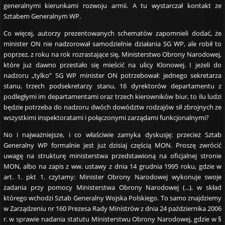
generalnymi kierunkami rozwoju armii. A tu wystarczał kontakt ze
Sztabem Generalnym WP.
Co więcej, autorzy prezentowanych schematów zapomnieli dodać, że
minister ON nie nadzorował samodzielnie działania SG WP, ale robił to
poprzez, z roku na rok rozrastające się, Ministerstwo Obrony Narodowej,
które już dawno przestało się mieścić na ulicy Klonowej. I jeżeli do
nadzoru „tylko” SG WP minister ON potrzebował: jednego sekretarza
stanu, trzech podsekretarzy stanu, 16 dyrektorów departamentu z
podległymi im departamentami oraz trzech kierowników biur, to ilu ludzi
będzie potrzeba do nadzoru dwóch dowództw rodzajów sił zbrojnych ze
wszystkimi inspektoratami i połączonymi zarządami funkcjonalnymi?
No i najważniejsze, i co właściwie zamyka dyskusję: przecież Sztab
Generalny WP formalnie jest już dzisiaj częścią MON. Proszę zwrócić
uwagę na strukturę ministerstwa przedstawioną na oficjalnej stronie
MON, albo na zapis z ww. ustawy z dnia 14 grudnia 1995 roku, gdzie w
art. 1. pkt 1. czytamy: Minister Obrony Narodowej wykonuje swoje
zadania przy pomocy Ministerstwa Obrony Narodowej (...), w skład
którego wchodzi Sztab Generalny Wojska Polskiego. To samo znajdziemy
w Zarządzeniu nr 160 Prezesa Rady Ministrów z dnia 24 października 2006
r. w sprawie nadania statutu Ministerstwu Obrony Narodowej, gdzie w §