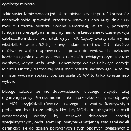
cywilnego ministra.
Takie stwierdzenie oznacza jednak, że minister ON nie potrafi korzystać z
nadanych sobie uprawnień. Przecież w ustawie z dnia 14 grudnia 1995
roku o urzędzie Ministra Obrony Narodowej, w art. 2, pomiędzy
funkcjami i prerogatywami, jest wymienione kierowanie w czasie pokoju
całokształtem działalności sił Zbrojnych RP. Czyżby twórcy reformy nie
wiedzieli, że w art. 9.2 tej ustawy nadano ministrowi ON najwyższe
możliwe w wojsku uprawnienia – prawo do wydawania rozkazów
każdemu (!) żołnierzowi: W stosunku do osób pełniących czynną służbę
wojskową, w tym Szefa Sztabu Generalnego Wojska Polskiego, decyzje
Ministra Obrony Narodowej mają moc rozkazu wojskowego. A to, że
minister wydawał rozkazy poprzez szefa SG WP to tylko kwestia jego
wyboru.
Dlatego szkoda, że nie dopowiedziano, dlaczego przyjęto taką
organizację pracy. Przecież nic nie stało na przeszkodzie, by na odprawy
do MON przyjeżdżali również poszczególni dowódcy. Rzeczywistym
problemem było to, że politycy kierujący MON-em najczęściej nie mieli
wystarczającej wiedzy, by sterować działaniami bardziej
specjalistycznymi, cechującymi np. Marynarkę Wojenną, stąd sami woleli
ograniczyć się do działań politycznych i tych ogólnych, związanych z