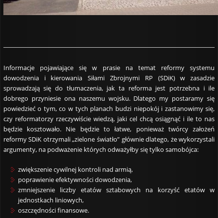
Informacje pojawiające się w prasie na temat reformy systemu
dowodzenia i kierowania Siłami Zbrojnymi RP (SDiK) w zasadzie
sprowadzają się do tłumaczenia, jak ta reforma jest potrzebna i ile
dobrego przyniesie ona naszemu wojsku. Dlatego my postaramy się
powiedzieć o tym, co w tych planach budzi niepokój i zastanowimy się,
czy reformatorzy rzeczywiście wiedzą, jaki cel chcą osiągnąć i ile to nas
będzie kosztowało. Nie będzie to łatwe, ponieważ twórcy założeń
reformy SDiK otrzymali „zielone światło” głównie dlatego, że wykorzystali
argumenty, na podważenie których odważyłby się tylko samobójca:
zwiększenie cywilnej kontroli nad armią,
poprawienie efektywności dowodzenia,
zmniejszenie liczby etatów sztabowych na korzyść etatów w
jednostkach liniowych,
oszczędności finansowe.