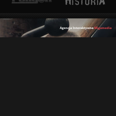
Agencja Interaktywna
Migomedia