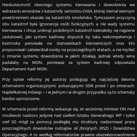
Nieskuteczność obecnego systemu kierowania i dowodzenia we
wdrażaniu wniosków z katastrofy samolotu CASA, której niemal wiernym
powtórzeniem okazała się katastrofa smoleńska. Tymczasem przyczyną
obu katastrof była ignorancja osób funkcyjnych, a nie wady systemu
kierowania. I chcąc uniknąć podobnych katastrof należałoby się najpierw
zastanowić, jaki system kadrowy dopuścił, by taka niekompetencja i
beztroska panowała na stanowiskach kierowniczych oraz kto
proponował i zatwierdzał osoby na poszczególnych etatach, a nie myśleć
o zmianie systemu dowodzenia w jakim działają. Jednak wtedy wina
padałaby na MON, ponieważ za system kadrowy odpowiada
Departament Kadr MON.
Przy opisie reformy jej autorzy posługują się najczęściej dwoma
schematami organizacyjnymi, pokazującymi SDiK przed i po zmianach.
Najdelikatniej mówiąc – i w jednym i w drugim przypadku są to schematy
bardzo uproszczone.
W schemacie przed reformą wskazuje się, że wcześniej minister ON miał
możliwość nadzoru jedynie nad szefem Sztabu Generalnego WP i tylko
szef SG mógł za pomocą podległej mu struktury nadzorować pracę
poszczególnych dowódców rodzajów sił zbrojnych (RSZ) i Dowództwa
Operacyjnego. A to według reformatorów prawne ubezwłasnowolnienie