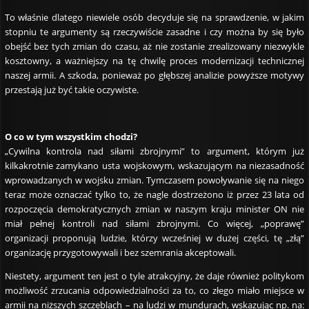
To właśnie dlatego niewiele osób decyduje się na sprawdzenie, w jakim
stopniu te argumenty są rzeczywiście zasadne i czy można by się było
obejść bez tych zmian do czasu, aż nie zostanie zrealizowany niezwykle
kosztowny, a ważniejszy na tę chwilę proces modernizacji technicznej
naszej armii. A szkoda, ponieważ po głębszej analizie powyższe motywy
przestają już być takie oczywiste.
O co w tym wszystkim chodzi?
„Cywilna kontrola nad siłami zbrojnymi” to argument, którym już
kilkakrotnie zamykano usta wojskowym, wskazującym na niezasadność
wprowadzanych w wojsku zmian. Tymczasem powoływanie się na niego
teraz może oznaczać tylko to, że nagle dostrzeżono iż przez 23 lata od
rozpoczęcia demokratycznych zmian w naszym kraju minister ON nie
miał pełnej kontroli nad siłami zbrojnymi. Co więcej, „poprawę”
organizacji proponują ludzie, którzy wcześniej w dużej części, tę „złą”
organizację przygotowywali i bez szemrania akceptowali.
Niestety, argument ten jest o tyle atrakcyjny, że daje również politykom
możliwość zrzucania odpowiedzialności za to, co złego miało miejsce w
armii na niższych szczeblach – na ludzi w mundurach, wskazując np. na: