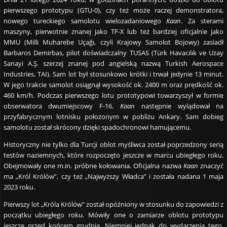
pierwszego prototypu (GTU-0), czy też może raczej demonstratora,
nowego tureckiego samolotu wielozadaniowego
Kaan
. Za sterami
maszyny, pierwotnie znanej jako TF-X lub też bardziej oficjalnie jako
MMU (Milli Muharebe Uçağı, czyli Krajowy Samolot Bojowy) zasiadł
Barbaros Demirbas, pilot doświadczalny TUSAS (Türk Havacılık ve Uzay
Sanayi A.Ş. szerzej znanej pod angielską nazwą Turkish Aerospace
Industries, TAI). Sam lot był stosunkowo krótki i trwał jedynie 13 minut.
W jego trakcie samolot osiągnął wysokość ok. 2400 m oraz prędkość ok.
460 km/h. Podczas pierwszego lotu prototypowi towarzyszył w formie
obserwatora dwumiejscowy F-16.
Kaan
następnie wylądował na
przyfabrycznym lotnisku położonym w pobliżu Ankary. Sam dobieg
samolotu został skrócony dzięki spadochronowi hamującemu.
Historyczny nie tylko dla Turcji oblot myśliwca został poprzedzony serią
testów naziemnych, które rozpoczęto jeszcze w marcu ubiegłego roku.
Obejmowały one m.in. próbne kołowania. Oficjalna nazwa
Kaan
znaczyć
ma „Król Królów”, czy też „Najwyższy Władca” i została nadana 1 maja
2023 roku.
Pierwszy lot „Króla Królów” został opóźniony w stosunku do zapowiedzi z
początku ubiegłego roku. Mówiły one o zamiarze oblotu prototypu
jeszcze przed końcem grudnia. Niemniej jednak do wydarzenia tego,