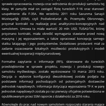
sprawie opracowania, rozwoju oraz wdrożenia do produkcji samolotu tej
klasy. W zamyśle miał on zastąpić flotę tureckich F-16 oraz stanowić
uzupełnienie dla F-35A. We wrześniu 2011 roku Savunma Sanayii
Müsteşarlığı (SSM), czyli Podsekretariat ds. Przemysłu Obronnego,
przyznał kontrakt na realizację prac analityczno-koncepcyjnych nad
samolotem. Umowa ta miała wartość 20 mln USD. TUSAS/TAI, której
przyznano kontrakt, miała określić wymagania stawiane przed nową
maszyną i jej wyposażeniem, a także opracować koncepcję samego
statku latającego i jego podsystemów. Dodatkowo producent miał za
zadanie oszacowanie lokalnych możliwości produkcyjnych i modeli
ewentualnej kooperacji międzynarodowej.
Formalne zapytanie o informacje (RFI), skierowane do tureckich
przedsiębiorstw w sprawie projektu, rozwoju i produkcji nowego
samolotu myśliwskiego, zostało wystosowane 13 marca 2015 roku.
Decyzja o wyborze konfiguracji dwusilnikowej została podjęta na
podstawie informacji pochodzących od potencjalnych dostawców
jednostek napędowych. Informacja dotycząca wyposażenia TF-X w parę
jednostek napędowych została po raz pierwszy oficjalnie potwierdzona w
opublikowanym przez SSM raporcie z działalności za 2016 roku.
Równolegle do prac nad nowym samolotem rozpoczęto starania mające