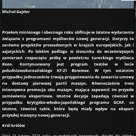
Michał Gajzler
Przełom minionego i obecnego roku obfituje w istotne wydarzenia
związane z programami myśliwców nowej generacji. Dotyczy to
zarówno projektów prowadzonych w krajach europejskich, jak i
azjatyckich. Po lekkim poślizgu w stosunku do wcześniejszych
zamierzeń rozpoczęto próby w powietrzu tureckiego myśliwca
Kaan
. Kontynuowany jest program testów w locie
południowokoreańskiego KF-21
Boramae
. W tym ostatnim
przypadku jednocześnie trwają przygotowania do zawarcia umowy
na dostawy pierwszej partii maszyn. Równocześnie trwa
intensywna promocja obu maszyn, mająca zapewnić im przyszłe
zamówienia eksportowe. Istotne decyzje zapadają również w
przypadku brytyjsko-włosko-japońskiego programu GCAP, co
istotne, również takie, które będą miały wpływ na eksport
przyszłej maszyny nowej generacji.
Król królów
Dnia 21 lutego 2024 roku, w godzinach porannych, doszło do oblotu