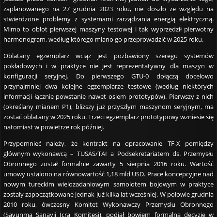
zaplanowanego na 27 grudnia 2023 roku, nie doszło ze względu na
stwierdzone problemy z systemami zarządzania energią elektryczną.
Mimo to oblot pierwszej maszyny testowej i tak wyprzedził pierwotny
harmonogram, według którego miano go przeprowadzić w 2025 roku.
Oblatany egzemplarz wciąż jest pozbawiony szeregu systemów
pokładowych i w praktyce nie jest reprezentatywny dla maszyn w
konfiguracji seryjnej. Do pierwszego GTU-0 dołączą docelowo
przynajmniej dwa kolejne egzemplarze testowe (według niektórych
informacji łącznie powstanie nawet osiem prototypów). Pierwszy z nich
(określany mianem P1), bliższy już przyszłym maszynom seryjnym, ma
zostać oblatany w 2025 roku. Trzeci egzemplarz prototypowy wzniesie się
natomiast w powietrze rok później.
Przypomnieć należy, że kontrakt na opracowanie TF-X pomiędzy
głównym wykonawcą – TUSAS/TAI a Podsekretariatem ds. Przemysłu
Obronnego został formalnie zawarty 5 sierpnia 2016 roku. Wartość
umowy ustalono na równowartość 1,18 mld USD. Prace koncepcyjne nad
nowym tureckim wielozadaniowym samolotem bojowym w praktyce
zostały zapoczątkowane jednak już kilka lat wcześniej. W połowie grudnia
2010 roku, ówczesny Komitet Wykonawczy Przemysłu Obronnego
(Savunma Sanayii İcra Komitesi), podjął bowiem formalną decyzję w