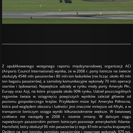
Z opublikowanego wstępnego raportu międzynarodowej organizacji ACI
(Airports Council International) wynika, że w 2008 r. porty lotnicze na świecie
obsłużyły 4548 mln pasażerów i 80 mln ton ładunków (nie licząc około 40 mln
ton bagażu pasażerów), a samoloty komunikacyjne wykonały 70 mln operacji
startów i lądowania). Największe udziały w rynku miały porty Ameryki Płn.,
Europy oraz Azji, na które przypada około 90% rynku. Udział poszczególnych
regionów świata w osiągnięciu powyższych wyników zależał głównie od
poziomu gospodarczego krajów. Przykładem może być Ameryka Północna,
która pod względem obszaru i ludności jest znacznie mniejsza od Afryki, a w
transporcie lotniczym osiąga wyniki kilkunastokrotnie większe. W światowej
czołówce nie nastąpiły w 2008 r. istotnie zmiany. W dalszym ciągu
największym pasażerskim portem lotniczym pozostaje amerykański Atlanta-
Hartsfield, który obsłużył 90 mln pasażerów (z tego 81mln w ruchu krajowym).
Ogółem na tym lotnisku samoloty pasażerskie i towarowe wykonały 979 tys.