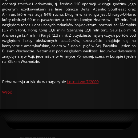
operacji startów i lądowania, tj. średnio 110 operacji w ciągu godziny. Jego
głównymi użytkownikami są linie lotnicze Delta, Atlantic Southeast oraz
AirTran, które realizują 84% ruchu. Drugim w rankingu jest Chicago-O’Hare,
który obsłużył 69 mln pasażerów, a trzecim Londyn-Heathrow – 67 mln. Pod
względem tonażu obsłużonych ładunków największymi portami są: Memphis
(3,7 mln ton), Hong Kong (3,6 mln), Szanghaj (2,6 mln ton), Seul (2,6 mln),
Anchorage (2,4 mln) i Paryż (2,3 mln). Z trzydziestu największych portów pod
względem liczby obsłużonych pasażerów, szesnaście znajduje się na
kontynencie amerykańskim, osiem w Europie, pięć w Azji-Pacyfiku i jeden na
Bliskim Wschodzie. Natomiast pod względem wielkości ładunków dwanaście
znajduje się w Azji, jedenaście w Ameryce Północnej, sześć w Europie i jeden
na Bliskim Wschodzie.
Pełna wersja artykułu w magazynie
Lotnictwo 7/2009
Wróć