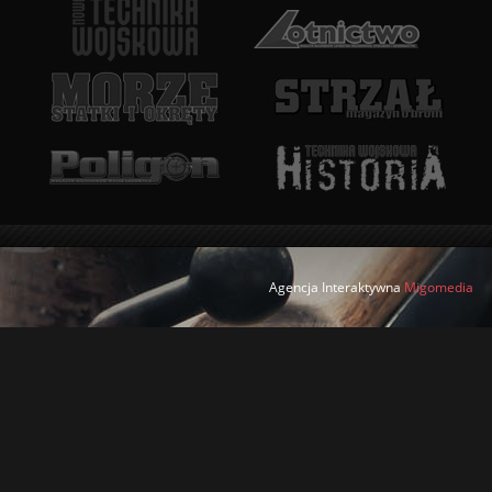
Agencja Interaktywna
Migomedia