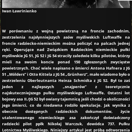
Iwan Ławrinienko
W porównaniu z wojną powietrzną na froncie zachodnim,
zestrzelenia najsłynniejszych asów myśliwskich Luftwaffe na
froncie radziecko-niemieckim można policzyć na palcach jednej
ręki. Operujące nad Związkiem Radzieckim niemieckie pułki
myśliwskie JG 51, JG 52 i JG 54 straciły zaledwie kilku pilotów, którzy
mieli na swoim koncie ponad 150 zgłoszonych zwycięstw
powietrznych. Choć wiele napisano o śmierci Antona Hafnera z JG
51 „Mölders” i Otto Kittela z JG 54 „Grünherz”, mało wiadomo było o
zestrzeleniu Oberleutnanta Heinza Schmidta z JG 52. Był to zaś
jeden z najlepszych „snajperów” z teoretycznie
najskuteczniejszego pułku myśliwskiego Luftwaffe. Ostatni lot
bojowy asa II./JG 52 był owiany tajemnicą jeśli chodzi o okoliczności
jego śmierci, co do niedawna rodziło spekulacje. Jak wynika z
obecnie dostępnych radzieckich dokumentów, życie
utalentowanego niemieckiego asa zakończył doświadczony
radziecki pilot ppłk Nikołaj Warczuk, dowódca 737. Pułku
Lotnictwa Myśliwskiego. Niniejszy artykuł jest próbą odtworzenia