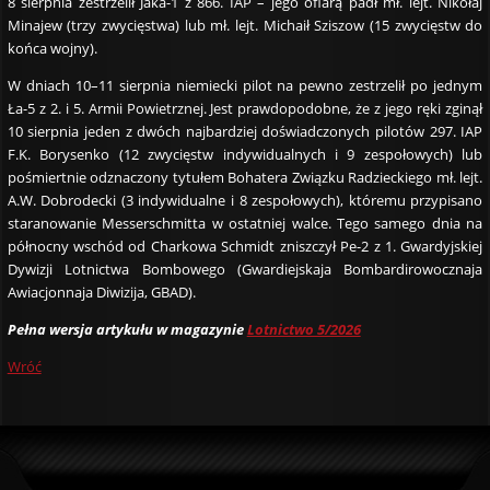
8 sierpnia zestrzelił Jaka-1 z 866. IAP – jego ofiarą padł mł. lejt. Nikołaj
Minajew (trzy zwycięstwa) lub mł. lejt. Michaił Sziszow (15 zwycięstw do
końca wojny).
W dniach 10–11 sierpnia niemiecki pilot na pewno zestrzelił po jednym
Ła-5 z 2. i 5. Armii Powietrznej. Jest prawdopodobne, że z jego ręki zginął
10 sierpnia jeden z dwóch najbardziej doświadczonych pilotów 297. IAP
F.K. Borysenko (12 zwycięstw indywidualnych i 9 zespołowych) lub
pośmiertnie odznaczony tytułem Bohatera Związku Radzieckiego mł. lejt.
A.W. Dobrodecki (3 indywidualne i 8 zespołowych), któremu przypisano
staranowanie Messerschmitta w ostatniej walce. Tego samego dnia na
północny wschód od Charkowa Schmidt zniszczył Pe-2 z 1. Gwardyjskiej
Dywizji Lotnictwa Bombowego (Gwardiejskaja Bombardirowocznaja
Awiacjonnaja Diwizija, GBAD).
Pełna wersja artykułu w magazynie
Lotnictwo 5/2026
Wróć