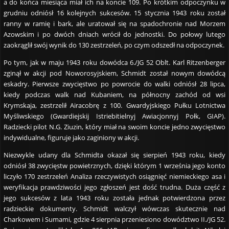
a do końca miesiąca miał ich na koncie 109. Po krótkim odpoczynku w
grudniu odniósł 16 kolejnych sukcesów. 15 stycznia 1943 roku został
ranny w ramię i bark, ale uratował się na spadochronie nad Morzem
Azowskim i po dwóch dniach wrócił do jednostki. Do połowy lutego
zaokrąglił swój wynik do 130 zestrzeleń, po czym odszedł na odpoczynek.
Po tym, jak w maju 1943 roku dowódca 6./JG 52 Oblt. Karl Ritzenberger
zginął w akcji pod Noworosyjskiem, Schmidt został nowym dowódcą
eskadry. Pierwsze zwycięstwo po powrocie do walki odniósł 28 lipca,
kiedy podczas walk nad Kubaniem, na północny zachód od wsi
Krymskaja, zestrzelił Airacobrę z 100. Gwardyjskiego Pułku Lotnictwa
Myśliwskiego (Gwardiejskij Istriebitielnyj Awiacjonnyj Połk, GIAP).
Radziecki pilot N.G. Ziuzin, który miał na swoim koncie jedno zwycięstwo
indywidualne, figuruje jako zaginiony w akcji.
Niezwykle udany dla Schmidta okazał się sierpień 1943 roku, kiedy
odniósł 38 zwycięstw powietrznych, dzięki którym 1 września jego konto
liczyło 170 zestrzeleń Analiza rzeczywistych osiągnięć niemieckiego asa i
weryfikacja prawdziwości jego zgłoszeń jest dość trudna. Duża część z
jego sukcesów z lata 1943 roku została jednak potwierdzona przez
radzieckie dokumenty. Schmidt walczył wówczas skutecznie nad
Charkowem i Sumami, gdzie 4 sierpnia przeniesiono dowództwo II./JG 52.