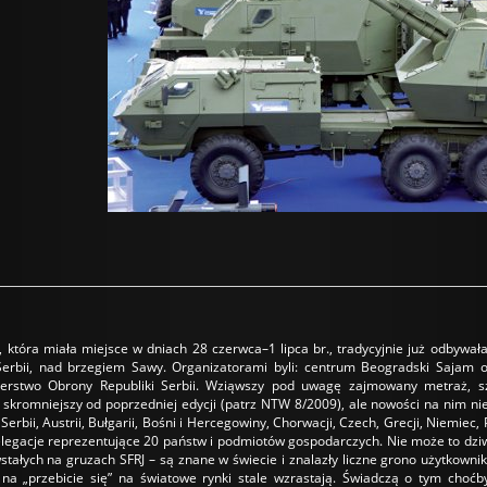
 która miała miejsce w dniach 28 czerwca–1 lipca br., tradycyjnie już odbywa
Serbii, nad brzegiem Sawy. Organizatorami byli: centrum Beogradski Sajam or
erstwo Obrony Republiki Serbii. Wziąwszy pod uwagę zajmowany metraż, szcz
 skromniejszy od poprzedniej edycji (patrz NTW 8/2009), ale nowości na nim ni
erbii, Austrii, Bułgarii, Bośni i Hercegowiny, Chorwacji, Czech, Grecji, Niemiec
elegacje reprezentujące 20 państw i podmiotów gospodarczych. Nie może to dziwić
tałych na gruzach SFRJ – są znane w świecie i znalazły liczne grono użytkowni
na „przebicie się” na światowe rynki stale wzrastają. Świadczą o tym choć