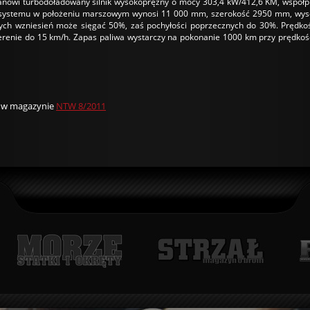
anowi turbodoładowany silnik wysokoprężny o mocy 303,4 kW/412,6 KM, współp
ć systemu w położeniu marszowym wynosi 11 000 mm, szerokość 2950 mm, wyso
ych wzniesień może sięgać 50%, zaś pochyłości poprzecznych do 30%. Prędko
erenie do 15 km/h. Zapas paliwa wystarczy na pokonanie 1000 km przy prędko
u w magazynie
NTW 8/2011