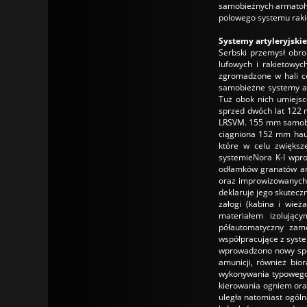
samobieżnych armatoha
polowego systemu raki
Systemy artyleryjskie
Serbski przemysł obro
lufowych i rakietowy
zgromadzone w hali ce
samobieżne systemy ar
Tuż obok nich umiejsco
sprzed dwóch lat 122
LRSVM. 155 mm samobież
ciągniona 152 mm haub
które w celu zwięks
systemieNora K-I wpro
odłamków granatów art
oraz improwizowanych 
deklaruje jego skutec
załogi (kabina i wie
materiałem izolując
półautomatyczny zame
współpracujące z syste
wprowadzono nowy spos
amunicji, również bio
wykonywania typowego 
kierowania ogniem oraz
uległa natomiast ogól