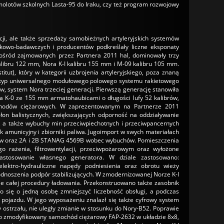
olotów szkolnych Lasta-95 do Iraku, czy też program rozwojowy
ji, ale także sprzedaży samobieżnych artyleryjskich systemów
ukowo-badawczych i producentów podkreślały liczne eksponaty
pośród zajmowanych przez Partnera 2011 hal, dominowały trzy
alibru 122 mm, Nora K-I kalibru 155 mm i M-09 kalibru 105 mm.
tut), który w kategorii uzbrojenia artyleryjskiego, poza znaną
otyp uniwersalnego modułowego polowego systemu rakietowego
w, system Nora trzeciej generacji. Pierwszą generację stanowiła
ra K-0 ze 155 mm armatohaubicami o długości lufy 52 kalibrów,
chodów ciężarowych. W zaprezentowanym na Partnerze 2011
on balistycznych, zwiększających odporność na oddziaływanie
), a także wybuchy min przeciwpiechotnych i przeciwpancernych
amunicyjny i zbiorniki paliwa. Jugoimport w swych materiałach
mków oraz 2A i 2B STANAG 4569B wobec wybuchów. Pomieszczenia
o rażenia, filtrowentylacji, przeciwpożarowym oraz wyłożone
astosowanie własnego generatora. W dziale zastosowano:
ektro-hydrauliczne napędy podniesienia oraz obrotu wieży
odnoszenia podpór stabilizujących. W zmodernizowanej Norze K-I
e całej procedury ładowania. Przekonstruowano także zasobnik
o się o jedną osobę zmniejszyć liczebność obsługi, a podczas
ojazdu. W jego wyposażeniu znalazł się także cyfrowy system
y ostrzału, nie uległy zmianie w stosunku do Nory-B52. Poprawie
to zmodyfikowany samochód ciężarowy FAP-2632 w układzie 8x8,