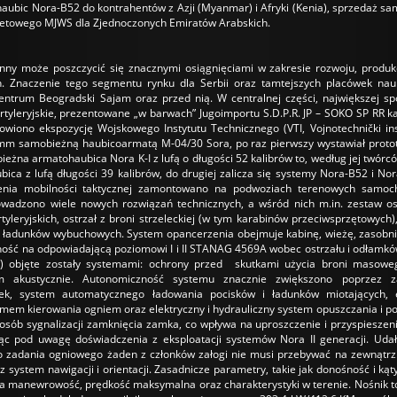
ubic Nora-B52 do kontrahentów z Azji (Myanmar) i Afryki (Kenia), sprzedaż sam
etowego MJWS dla Zjednoczonych Emiratów Arabskich.
nny może poszczycić się znacznymi osiągnięciami w zakresie rozwoju, produkc
ch. Znaczenie tego segmentu rynku dla Serbii oraz tamtejszych placówek na
ntrum Beogradski Sajam oraz przed nią. W centralnej części, największej s
tyleryjskie, prezentowane „w barwach” Jugoimportu S.D.P.R. JP – SOKO SP RR k
wiono ekspozycję Wojskowego Instytutu Technicznego (VTI, Vojnotechnički insti
 mm samobieżną haubicoarmatą M-04/30 Sora, po raz pierwszy wystawiał prot
na armatohaubica Nora K-I z lufą o długości 52 kalibrów to, według jej twórcó
ica z lufą długości 39 kalibrów, do drugiej zalicza się systemy Nora-B52 i No
zenia mobilności taktycznej zamontowano na podwoziach terenowych samo
wadzono wiele nowych rozwiązań technicznych, a wśród nich m.in. zestaw osł
yleryjskich, ostrzał z broni strzeleckiej (w tym karabinów przeciwsprzętowych
ładunków wybuchowych. System opancerzenia obejmuje kabinę, wieżę, zasobnik 
zność na odpowiadającą poziomowi I i II STANAG 4569A wobec ostrzału i odła
ża) objęte zostały systemami: ochrony przed skutkami użycia broni masoweg
ym akustycznie. Autonomiczność systemu znacznie zwiększono poprzez z
k, system automatycznego ładowania pocisków i ładunków miotających, el
mem kierowania ogniem oraz elektryczny i hydrauliczny system opuszczania i p
ób sygnalizacji zamknięcia zamka, co wpływa na uproszczenie i przyspieszeni
rąc pod uwagę doświadczenia z eksploatacji systemów Nora II generacji. Udał
zadania ogniowego żaden z członków załogi nie musi przebywać na zewnątrz p
 system nawigacji i orientacji. Zasadnicze parametry, takie jak donośność i kąt
na manewrowość, prędkość maksymalna oraz charakterystyki w terenie. Nośnik 