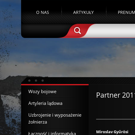
O NAS
ARTYKUŁY
PRENUM
Wozy bojowe
Partner 201
Artyleria lądowa
Uzbrojenie i wyposażenie
żołnierza
Miroslav Gyűrösi
Łączność i informatyka