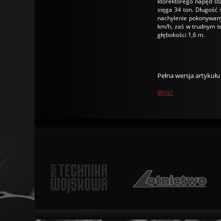
którektórego napęd st
sięga 34 ton. Długoś
nachylenie pokonywan
km/h, zaś w trudnym t
głębokości 1,6 m.
Pełna wersja artykuł
Wróć