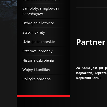
Samoloty, śmigłowce i
bezzałogowce
Uzbrojenie lotnicze
Statki i okręty
Partner
Uzbrojenie morskie
Przemysł obronny
Historia uzbrojenia
Za nami jest już 
Wojny i konflikty
najbardziej reprez
Republiki Serbii.
Polityka obronna