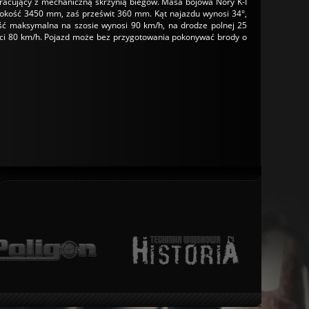
racujący z mechaniczną skrzynią biegów. Masa bojowa Nory K-I
kość 3450 mm, zaś prześwit 360 mm. Kąt najazdu wynosi 34°,
ść maksymalna na szosie wynosi 90 km/h, na drodze polnej 25
ści 80 km/h. Pojazd może bez przygotowania pokonywać brody o