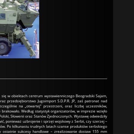
ła się w obiektach centrum wystawienniczego Beogradski Sajam,
az przedsiębiorstwo Jugoimport S.D.P.R. JP, zaś patronat nad
ególnie na „otwartej” przestrzeni, oraz liczbę uczestników,
e brakowało. Według statystyk organizatorów, w imprezie wzięło
, Polski, Słowenii oraz Stanów Zjednoczonych. Wystawę odwiedziły
, ponieważ uzbrojenie i sprzęt wojskowy z Serbii, czy szerzej –
ków. Po kilkunastu trudnych latach szanse produktów serbskiego
by ostatnie sukcesy handlowe – zrealizowanie dostaw 155 mm