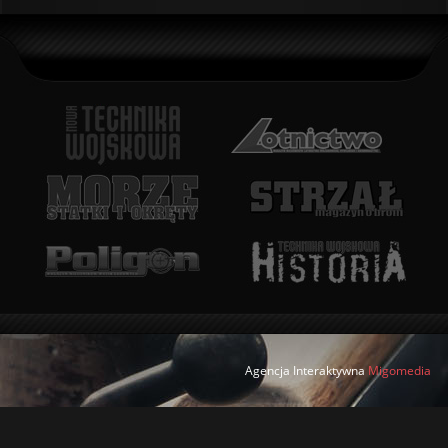
Agencja Interaktywna
Migomedia