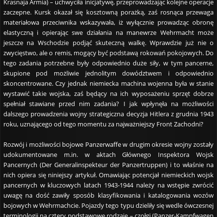
Krasnaja Armia) – uchwyciła inicjatywę, przeprowadzając kolejne operacje
zaczepne. Kursk okazał się kosztowną porażką, zaś rosnąca przewaga
materiałowa przeciwnika wskazywała, iż wyłącznie prowadząc obronę
elastyczną i opierając swe działania na manewrze Wehrmacht może
jeszcze na Wschodzie podjąć skuteczną walkę. Wprawdzie już nie o
zwycięstwo, ale o remis, mogący być podstawą rokowań pokojowych. Do
tego zadania potrzebne były odpowiednio duże siły, w tym pancerne,
skupione pod możliwie jednolitym dowództwem i odpowiednio
skoncentrowane. Czy jednak niemiecka machina wojenna była w stanie
wystawić takie wojska, zaś będący na ich wyposażeniu sprzęt dobrze
spełniał stawiane przed nim zadania? I jak wpłynęła na możliwości
dalszego prowadzenia wojny strategiczna decyzja Hitlera z grudnia 1943
roku, uznającego od tego momentu za najważniejszy Front Zachodni?
Rozwój i możliwości bojowe Panzerwaffe w drugim okresie wojny zostały
udokumentowane m.in. w aktach Głównego Inspektora Wojsk
Pancernych (Der Generalinspekteur der Panzertruppen) i to właśnie na
nich opiera się niniejszy artykuł. Omawiając potencjał niemieckich wojsk
pancernych w kluczowych latach 1943-1944 należy na wstępie zwrócić
uwagę na dość zawiły sposób klasyfikowania i katalogowania wozów
bojowych w Wehrmachcie. Pojazdy tego typu dzieliły się wedle ówczesnej
terminologii na cztery podstawowe rodzaje – czołgi (Panzer-Kampfwagen