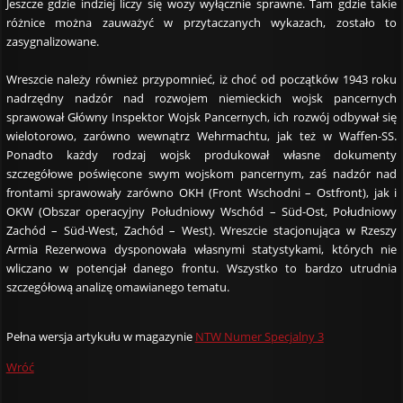
Jeszcze gdzie indziej liczy się wozy wyłącznie sprawne. Tam gdzie takie
różnice można zauważyć w przytaczanych wykazach, zostało to
zasygnalizowane.
Wreszcie należy również przypomnieć, iż choć od początków 1943 roku
nadrzędny nadzór nad rozwojem niemieckich wojsk pancernych
sprawował Główny Inspektor Wojsk Pancernych, ich rozwój odbywał się
wielotorowo, zarówno wewnątrz Wehrmachtu, jak też w Waffen-SS.
Ponadto każdy rodzaj wojsk produkował własne dokumenty
szczegółowe poświęcone swym wojskom pancernym, zaś nadzór nad
frontami sprawowały zarówno OKH (Front Wschodni – Ostfront), jak i
OKW (Obszar operacyjny Południowy Wschód – Süd-Ost, Południowy
Zachód – Süd-West, Zachód – West). Wreszcie stacjonująca w Rzeszy
Armia Rezerwowa dysponowała własnymi statystykami, których nie
wliczano w potencjał danego frontu. Wszystko to bardzo utrudnia
szczegółową analizę omawianego tematu.
Pełna wersja artykułu w magazynie
NTW Numer Specjalny 3
Wróć