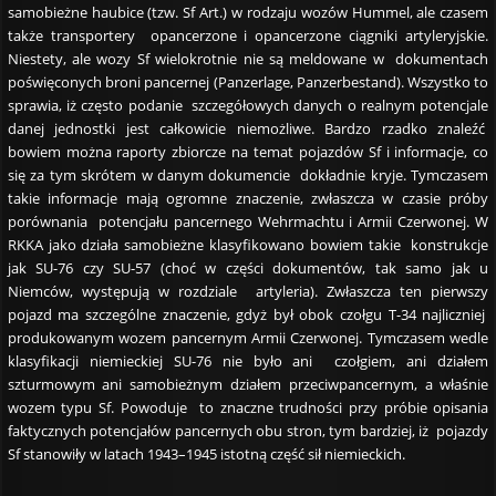
samobieżne haubice (tzw. Sf Art.) w rodzaju wozów Hummel, ale czasem
także transportery opancerzone i opancerzone ciągniki artyleryjskie.
Niestety, ale wozy Sf wielokrotnie nie są meldowane w dokumentach
poświęconych broni pancernej (Panzerlage, Panzerbestand). Wszystko to
sprawia, iż często podanie szczegółowych danych o realnym potencjale
danej jednostki jest całkowicie niemożliwe. Bardzo rzadko znaleźć
bowiem można raporty zbiorcze na temat pojazdów Sf i informacje, co
się za tym skrótem w danym dokumencie dokładnie kryje. Tymczasem
takie informacje mają ogromne znaczenie, zwłaszcza w czasie próby
porównania potencjału pancernego Wehrmachtu i Armii Czerwonej. W
RKKA jako działa samobieżne klasyfikowano bowiem takie konstrukcje
jak SU-76 czy SU-57 (choć w części dokumentów, tak samo jak u
Niemców, występują w rozdziale artyleria). Zwłaszcza ten pierwszy
pojazd ma szczególne znaczenie, gdyż był obok czołgu T-34 najliczniej
produkowanym wozem pancernym Armii Czerwonej. Tymczasem wedle
klasyfikacji niemieckiej SU-76 nie było ani czołgiem, ani działem
szturmowym ani samobieżnym działem przeciwpancernym, a właśnie
wozem typu Sf. Powoduje to znaczne trudności przy próbie opisania
faktycznych potencjałów pancernych obu stron, tym bardziej, iż pojazdy
Sf stanowiły w latach 1943–1945 istotną część sił niemieckich.