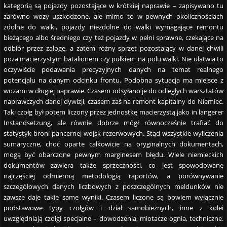
kategorią są pojazdy pozostające w krótkiej naprawie – zapisywano tu
zarówno wozy uszkodzone, ale mimo to w pewnych okolicznościach
zdolne do walki, pojazdy niezdolne do walki wymagające remontu
bieżącego albo średniego czy też pojazdy w pełni sprawne, czekające na
odbiór przez załogę, a zatem różny sprzęt pozostający w danej chwili
poza macierzystym batalionem czy pułkiem na polu walki. Nie ułatwia to
oczywiście podawania precyzyjnych danych na temat realnego
potencjału na danym odcinku frontu. Podobna sytuacja ma miejsce z
wozami w długiej naprawie. Czasem odsyłano je do odległych warsztatów
naprawczych danej dywizji, czasem zaś na remont kapitalny do Niemiec.
Taki czołg był potem liczony przez jednostkę macierzystą jako in langerer
Instandsetzung, ale równie dobrze mógł równocześnie trafiać do
statystyk broni pancernej wojsk rezerwowych. Stąd wszystkie wyliczenia
sumaryczne, choć oparte całkowicie na oryginalnych dokumentach,
mogą być obarczone pewnym marginesem błędu. Wiele niemieckich
dokumentów zawiera także sprzeczności, co jest spowodowane
najczęściej odmienną metodologią raportów, a porównywanie
szczegółowych danych liczbowych z poszczególnych meldunków nie
zawsze daje takie same wyniki. Czasem liczone są bowiem wyłącznie
podstawowe typy czołgów i dział samobieżnych, inne z kolei
uwzględniają czołgi specjalne – dowodzenia, miotacze ognia, techniczne.