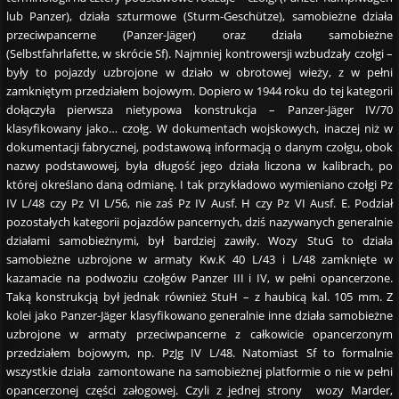
lub Panzer), działa szturmowe (Sturm-Geschütze), samobieżne działa
przeciwpancerne (Panzer-Jäger) oraz działa samobieżne
(Selbstfahrlafette, w skrócie Sf). Najmniej kontrowersji wzbudzały czołgi –
były to pojazdy uzbrojone w działo w obrotowej wieży, z w pełni
zamkniętym przedziałem bojowym. Dopiero w 1944 roku do tej kategorii
dołączyła pierwsza nietypowa konstrukcja – Panzer-Jäger IV/70
klasyfikowany jako… czołg. W dokumentach wojskowych, inaczej niż w
dokumentacji fabrycznej, podstawową informacją o danym czołgu, obok
nazwy podstawowej, była długość jego działa liczona w kalibrach, po
której określano daną odmianę. I tak przykładowo wymieniano czołgi Pz
IV L/48 czy Pz VI L/56, nie zaś Pz IV Ausf. H czy Pz VI Ausf. E. Podział
pozostałych kategorii pojazdów pancernych, dziś nazywanych generalnie
działami samobieżnymi, był bardziej zawiły. Wozy StuG to działa
samobieżne uzbrojone w armaty Kw.K 40 L/43 i L/48 zamknięte w
kazamacie na podwoziu czołgów Panzer III i IV, w pełni opancerzone.
Taką konstrukcją był jednak również StuH – z haubicą kal. 105 mm. Z
kolei jako Panzer-Jäger klasyfikowano generalnie inne działa samobieżne
uzbrojone w armaty przeciwpancerne z całkowicie opancerzonym
przedziałem bojowym, np. PzJg IV L/48. Natomiast Sf to formalnie
wszystkie działa zamontowane na samobieżnej platformie o nie w pełni
opancerzonej części załogowej. Czyli z jednej strony wozy Marder,