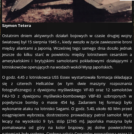
Szymon Tetera
Ostatnim dniem aktywnych działań bojowych w czasie drugiej wojny
światowej był 15 sierpnia 1945 r., kiedy weszło w życie zawieszenie broni
między aliantami a Japonią. Wcześniej tego samego dnia doszło jednak
jeszcze do kilku starć w powietrzu między lotnictwem cesarskim a
amerykańskimi i brytyjskimi samolotami pokładowymi działającymi z
lotniskowców operujących na wodach wokół Wysp Japońskich.
O godz. 4.45 z lotniskowca USS Essex wystartowała formacja składająca
się z czterech Hellcatów (w tym dwie maszyny rozpoznania
fotograficznego) z dywizjonu myśliwskiego VF-83 oraz 12 samolotów
F4U-1D z dywizjonu myśliwsko-bombowego VBF-83 uzbrojonych w
pojedyncze bomby o masie 454 kg. Zadaniem tej formacji było
wykonanie ataku na lotnisko Sagami. O godz. 5.40, około 60 Mm przed
osiągnięciem wybrzeża, dostrzeżono prowadzący patrol samolot Myrt
lecący na wysokości 9 tys. stóp [2745 m]. Japońska maszyna była
pomalowana od góry na kolor brązowy, jej dolne powierzchnie
natomiast były srebrne. Czołowa sekcja Corsairów prowadzona przez Lt