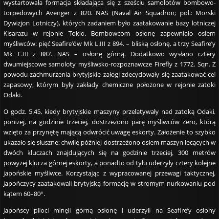
wystartowała formacja składająca się z sześciu samolotów bombowo-
torpedowych Avenger z 820. NAS (Naval Air Squadron; pol.: Morski
Dywizjon Lotniczy), których zadaniem było zaatakowanie bazy lotniczej
Kisarazu w rejonie Tokio. Bombowcom osłonę zapewniało osiem
myśliwców: pięć Seafire’ów Mk L.III z 894. – bliską osłonę, a trzy Seafire’y
Mk F.III z 887. NAS – osłonę górną. Dodatkowo wysłano cztery
dwumiejscowe samoloty myśliwsko-rozpoznawcze Firefly z 1772. Sqn. Z
powodu zachmurzenia brytyjskie załogi zdecydowały się zaatakować cel
zapasowy, którym były zakłady chemiczne położone w rejonie zatoki
Odaki.
O godz. 5.45, kiedy brytyjskie maszyny przelatywały nad zatoką Odaki,
poniżej, na godzinie trzeciej, dostrzeżono parę myśliwców Zero, którą
wzięto za przynętę mającą odwrócić uwagę eskorty. Założenie to szybko
ukazało się słuszne: chwilę później dostrzeżono osiem maszyn lecących w
dwóch kluczach znajdujących się na godzinie trzeciej, 300 metrów
powyżej klucza górnej eskorty, a ponadto od tyłu uderzyły cztery kolejne
japońskie myśliwce. Korzystając z wypracowanej przewagi taktycznej,
Japończycy zaatakowali brytyjską formację w stromym nurkowaniu pod
kątem 60–80°.
Japońscy piloci minęli górną osłonę i uderzyli na Seafire’y osłony