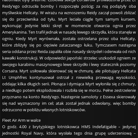
Reidy’ego odrzuciła bomby i rozpoczęła pościg; za nią podążyły oba
myśliwskie Hellcaty. W wirażu na wznoszeniu Reidy zaczął powoli zbliżać
się do przeciwnika od tyłu. Myrt leciała ciągle tym samym kursem,
wykonując jedynie lekki skręt w momencie otwarcia ognia przez
Amerykanina. Ten trafił jednak w nasadę lewego skrzydła, która stanęła w
ogniu. Kiedy Myrt wyrównała, została ostrzelana przez oba Hellcaty,
które zbliżyły się po cięciwie zataczanego łuku. Tymczasem następna
seria oddana przez Reida zapaliła obie nasady skrzydeł i oderwała od nich
kawałki konstrukcji. W odpowiedzi japoński strzelec uszkodził ogniem ze
swojego karabinu maszynowego lewe skrzydło i lewy statecznik poziomy
Corsaira. Myrt usiłowała skierować się w chmurę, ale pilotujący Hellcata
Lt Umphfres kontynuował ostrzał z niewielką przewagą wysokości,
oddając kilka długich serii. Płonąca i dymiąca Myrt wyłoniła się z chmury,
a niedługo potem eksplodowała i rozbiła się w morzu. Pełne zestrzelenie
przyznano na konto Reidy’ego. Następnie samoloty z Essexa skierowały
się nad wyznaczony im cel; atak został jednak odwołany, więc bomby
odrzucono w pobliżu własnych lotniskowców.
Fleet Air Arm w walce
O godz. 4.00 z brytyjskiego lotniskowca HMS Indefatigable – jedynej
jednostki Royal Navy, która wysłała tego dnia grupę uderzeniową –