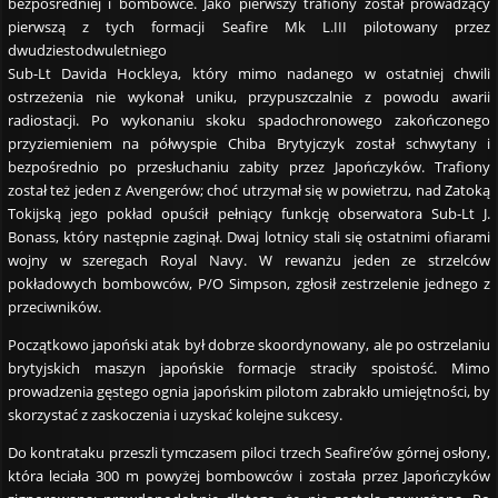
bezpośredniej i bombowce. Jako pierwszy trafiony został prowadzący
pierwszą z tych formacji Seafire Mk L.III pilotowany przez
dwudziestodwuletniego
Sub-Lt Davida Hockleya, który mimo nadanego w ostatniej chwili
ostrzeżenia nie wykonał uniku, przypuszczalnie z powodu awarii
radiostacji. Po wykonaniu skoku spadochronowego zakończonego
przyziemieniem na półwyspie Chiba Brytyjczyk został schwytany i
bezpośrednio po przesłuchaniu zabity przez Japończyków. Trafiony
został też jeden z Avengerów; choć utrzymał się w powietrzu, nad Zatoką
Tokijską jego pokład opuścił pełniący funkcję obserwatora Sub-Lt J.
Bonass, który następnie zaginął. Dwaj lotnicy stali się ostatnimi ofiarami
wojny w szeregach Royal Navy. W rewanżu jeden ze strzelców
pokładowych bombowców, P/O Simpson, zgłosił zestrzelenie jednego z
przeciwników.
Początkowo japoński atak był dobrze skoordynowany, ale po ostrzelaniu
brytyjskich maszyn japońskie formacje straciły spoistość. Mimo
prowadzenia gęstego ognia japońskim pilotom zabrakło umiejętności, by
skorzystać z zaskoczenia i uzyskać kolejne sukcesy.
Do kontrataku przeszli tymczasem piloci trzech Seafire’ów górnej osłony,
która leciała 300 m powyżej bombowców i została przez Japończyków