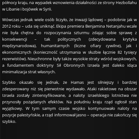
północy kraju, na wypadek wznowienia działalności ze strony Hezbollahu
w Libanie i bojówek w Syrii.
Wówczas jednak wiele osób liczyło, że inwazji lądowej – podobnie jak w
2012 roku – uda się uniknąć. Ekipa premiera Benjamina Netanjahu wcale
nie była chętna do rozpoczynania szturmu zdając sobie sprawę z
konsekwencji – tak politycznych (zdecydowana krytyka
międzynarodowa), humanitarnych (liczne ofiary cywilne), jak i
ekonomicznych (konieczność utrzymania w służbie łącznie 82 tysięcy
rezerwistów). Nieuchronne były także wysokie straty wśród wojskowych,
a fundamentem doktryny Sił Obronnych Izraela jest daleko idąca
minimalizacja strat własnych.
Szybko okazało się jednak, że Hamas jest silniejszy i bardziej
zdesperowany niż się pierwotnie wydawało. Ataki rakietowe na obszar
Izraela zostały zintensyfikowane, a naloty izraelskiego lotnictwa nie
przynosiły pożądanych efektów. Na południu kraju rząd ogłosił stan
wyjątkowy. W tym samym czasie wojsko kontynuowało naloty na
pozycje palestyńskie, a rząd informował jasno – operacja nie zakończy się
szybko.