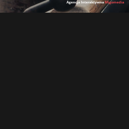
Agencja Interaktywna
Migomedia