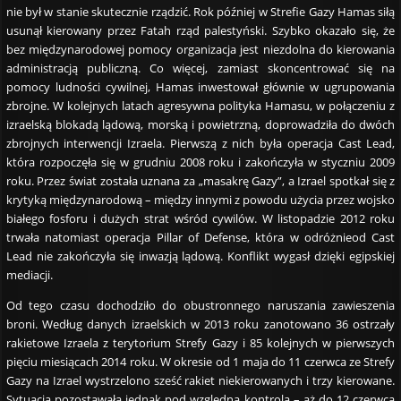
nie był w stanie skutecznie rządzić. Rok później w Strefie Gazy Hamas siłą
usunął kierowany przez Fatah rząd palestyński. Szybko okazało się, że
bez międzynarodowej pomocy organizacja jest niezdolna do kierowania
administracją publiczną. Co więcej, zamiast skoncentrować się na
pomocy ludności cywilnej, Hamas inwestował głównie w ugrupowania
zbrojne. W kolejnych latach agresywna polityka Hamasu, w połączeniu z
izraelską blokadą lądową, morską i powietrzną, doprowadziła do dwóch
zbrojnych interwencji Izraela. Pierwszą z nich była operacja Cast Lead,
która rozpoczęła się w grudniu 2008 roku i zakończyła w styczniu 2009
roku. Przez świat została uznana za „masakrę Gazy”, a Izrael spotkał się z
krytyką międzynarodową – między innymi z powodu użycia przez wojsko
białego fosforu i dużych strat wśród cywilów. W listopadzie 2012 roku
trwała natomiast operacja Pillar of Defense, która w odróżnieod Cast
Lead nie zakończyła się inwazją lądową. Konflikt wygasł dzięki egipskiej
mediacji.
Od tego czasu dochodziło do obustronnego naruszania zawieszenia
broni. Według danych izraelskich w 2013 roku zanotowano 36 ostrzały
rakietowe Izraela z terytorium Strefy Gazy i 85 kolejnych w pierwszych
pięciu miesiącach 2014 roku. W okresie od 1 maja do 11 czerwca ze Strefy
Gazy na Izrael wystrzelono sześć rakiet niekierowanych i trzy kierowane.
Sytuacja pozostawała jednak pod względną kontrolą – aż do 12 czerwca