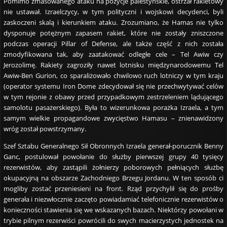
Pomimo zmasowanego ataku na pozycje palestyńskie, ostrzał rakietowy
nie ustawał. Izraelczycy, w tym polityczni i wojskowi decydenci, byli
zaskoczeni skalą i kierunkiem ataku. Zrozumiano, że Hamas nie tylko
dysponuje potężnym zapasem rakiet, które nie zostały zniszczone
podczas operacji Pillar of Defense, ale także część z nich została
zmodyfikowana tak, aby zaatakować odległe cele – Tel Awiw czy
Jerozolimę. Rakiety zagroziły nawet lotnisku międzynarodowemu Tel
Awiw-Ben Gurion, co sparaliżowało chwilowo ruch lotniczy w tym kraju
(operator systemu Iron Dome zdecydował się nie przechwytywać celów
w tym rejonie z obawy przed przypadkowym zestrzeleniem lądującego
samolotu pasażerskiego). Była to wizerunkowa porażka Izraela, a tym
samym wielkie propagandowe zwycięstwo Hamasu – znienawidzony
wróg został powstrzymany.
Szef Sztabu Generalnego Sił Obronnych Izraela generał-porucznik Benny
Ganc, postulował powołanie do służby pierwszej grupy 40 tysięcy
rezerwistów, aby zastąpili żołnierzy poborowych pełniących służbę
okupacyjną na obszarze Zachodniego Brzegu Jordanu. W ten sposób ci
mogliby zostać przeniesieni na front. Rząd przychylił się do prośby
generała i niezwłocznie zaczęto powiadamiać telefonicznie rezerwistów o
konieczności stawienia się we wskazanych bazach. Niektórzy powołani w
trybie pilnym rezerwiści powrócili do swych macierzystych jednostek na