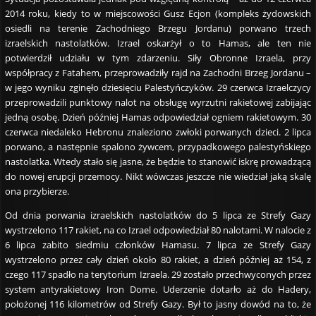
2014 roku, kiedy to w miejscowości Gusz Ecjon (kompleks żydowskich
osiedli na terenie Zachodniego Brzegu Jordanu) porwano trzech
izraelskich nastolatków. Izrael oskarżył o to Hamas, ale ten nie
potwierdził udziału w tym zdarzeniu. Siły Obronne Izraela, przy
współpracy z Fatahem, przeprowadziły rajd na Zachodni Brzeg Jordanu –
w jego wyniku zginęło dziesięciu Palestyńczyków. 29 czerwca Izraelczycy
przeprowadzili punktowy nalot na obsługę wyrzutni rakietowej zabijając
jedną osobę. Dzień później Hamas odpowiedział ogniem rakietowym. 30
czerwca niedaleko Hebronu znaleziono zwłoki porwanych dzieci. 2 lipca
porwano, a następnie spalono żywcem, przypadkowego palestyńskiego
nastolatka. Wtedy stało się jasne, że będzie to stanowić iskrę prowadzącą
do nowej erupcji przemocy. Nikt wówczas jeszcze nie wiedział jaką skalę
ona przybierze.
Od dnia porwania izraelskich nastolatków do 5 lipca ze Strefy Gazy
wystrzelono 117 rakiet, na co Izrael odpowiedział 80 nalotami. W nalocie z
6 lipca zabito siedmiu członków Hamasu. 7 lipca ze Strefy Gazy
wystrzelono przez cały dzień około 80 rakiet, a dzień później aż 154, z
czego 117 spadło na terytorium Izraela. 29 zostało przechwyconych przez
system antyrakietowy Iron Dome. Uderzenie dotarło aż do Hadery,
położonej 116 kilometrów od Strefy Gazy. Był to jasny dowód na to, że