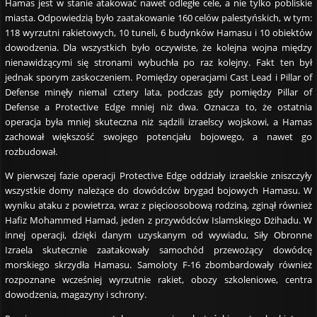
Hamas jest w stanie atakować nawet odległe cele, a nie tylko pobliskie
miasta. Odpowiedzią było zaatakowanie 160 celów palestyńskich, w tym:
118 wyrzutni rakietowych, 10 tuneli, 6 budynków Hamasu i 10 obiektów
dowodzenia. Dla wszystkich było oczywiste, że kolejna wojna między
nienawidzącymi się stronami wybuchła po raz kolejny. Fakt ten był
jednak sporym zaskoczeniem. Pomiędzy operacjami Cast Lead i Pillar of
Defense minęły niemal cztery lata, podczas gdy pomiędzy Pillar of
Defense a Protective Edge mniej niż dwa. Oznacza to, że ostatnia
operacja była mniej skuteczna niż sądzili izraelscy wojskowi, a Hamas
zachował większość swojego potencjału bojowego, a nawet go
rozbudował.
W pierwszej fazie operacji Protective Edge oddziały izraelskie zniszczyły
wszystkie domy należące do dowódców brygad bojowych Hamasu. W
wyniku ataku z powietrza, wraz z pięcioosobową rodziną, zginął również
Hafiz Mohammed Hamad, jeden z przywódców Islamskiego Dżihadu. W
innej operacji, dzięki danym uzyskanym od wywiadu, Siły Obronne
Izraela skutecznie zaatakowały samochód przewożący dowódcę
morskiego skrzydła Hamasu. Samoloty F-16 zbombardowały również
rozpoznane wcześniej wyrzutnie rakiet, obozy szkoleniowe, centra
dowodzenia, magazyny i schrony.