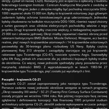
okręty. Zyskał on nazwę CG(X). Rozwijany jest w oparciu o opłacany z budżetu
federalnego Lexington Institute - Centrum Analityczne Marynarki z siedzibą w
Arlington w Wirginii. Jeden z okrętów mógłby być pochodną niszczyciela DDG-
1000 i wypierać około 15 000 ton. Byłby to krążownik eskortowy. Jego głównym
zadaniem byłaby ochrona lotniskowcowych grup uderzeniowych. Jednostka
byłaby zbudowana na kadłubie niszczyciela DDG-1000, również napęd złożony
z turbin gazowych oraz silników elektrycznych pochodziłby właśnie z tego
projektu. Drugi krążownik byłby znacznie większy, o niebagatelnej wyporności
25 000 ton i siłownia jądrowej. Okręt miałby zapewniać również obronę przed
rakietami balistycznymi BMD (Ballistic Missile Defence). Wstępnie, acz bardzo
realnie, pięć nowych krążowników atomowych i 14 krążowników eskortowych
pasowałoby do 30-letniego planu rozbudowy US Navy. Byłyby częścią
planowanej floty 313 okrętów i zastąpiłyby starzejące się już krążowniki
rakietowe typu Ticonderoga (CG-47), nosiciele systemu Aegis. Stanowiłyby
tylko 6% floty, jednak ich znaczenie dla jej zdolności bojowych byłoby trudne
do określenia. Co więcej, nowe jednostki spełniałyby plany posiadania przez
marynarkę zdolności BMD. Z wyprodukowanych w latach 1983-94 27
krążowników typu Ticonderoga, pięć zostało już wycofanych z linii.
Początki – krążownik CG-21
Krążownik CG-21 został zaproponowany jako następca typu Ticonderoga.
Pierwsze zadania nowej jednostki określone wstępnie w ramach programu
„Okręt nawodny XXI wieku” - SC-21 (Twenty-First Century Surface Combatant)
zostały przyjęte we wrześniu 1994 roku. Rok później rozpoczęto fazę zerową
zgłębienia i definiowania koncepcji. Rok finansowy 1995 przyniósł studium
architektury uzbrojenia CG-21, określił zadania wykonywane w czasie pokoju i
wojny. Wersja rekomendowana zakładała budowę sześciu okrętów