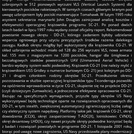
uzbrojonych w 512 pionowych wyrzutni VLS (Vertical Launch System) dla
kierowanych pocisków rakietowych. W tamtych czasach głównym branym pod
uwagę uzbrojeniem były pociski manewrujące Tomahawk. W lutym 1995 roku
asystent sekretarza marynarki John Douglas zainicjował analizę kosztów i
efektywności operacyjnej krążownika programu SC-21. Po ponad dwóch
latach badań w lipcu 1997 roku wydany został oficjalny raport. Rekomendował
powstanie nowego okrętu - DD-21, którego zadaniem byłoby udzielanie
wsparcia ogniowego przy użyciu precyzyjnych środków rażenia dalekiego
zasięgu. Kadłub okrętu mógłby być wykorzystany dla krążownika CG-21. W
skład uzbrojenia wchodzić miało od 128 do 256 wyrzutni VLS, nowa armata
kal. 155 mm z magazynem na 1200 pocisków, hangar dla śmigłowca i
bezzałogowych statków powietrznych UAV (Unmanned Aerial Vehicle) i
bardzo wydajny system walki podwodnej. Krążownik CG-21 (nie należy mylić z
krążownikiem USS Gridley o numerze burtowym CG- 21) jest kolejnym po DD-
21 i drugim członkiem rodziny okrętów SC-21. Przedłużenie okresu
pozostawania w służbie operacyjnej krążowników typu Ticonderoga pozwoliło
na opóźnienie wprowadzania w życie CG-21, skupienie się na projekcie DD-21
(czyli dzisiejszym Zumwaltcie), a jednoczesne efektywne opracowanie CG-21.
Bazując na specyficznych wymaganiach, przyszłe typy okrętów US Navy
wykorzystywać będą technologie oparte na rozwiązaniach opracowanych dla
DD-21, w tym stealth, zwiększonej automatyzacji ograniczającej liczbę załogi
czy elektryczny system napędowy. Platformy takie jak: krążownik CG-21, okręt
dowodzenia JCC(X), okręt zaopatrzeniowy T-ADC(X), lotniskowiec CVN(X),
okręt desantowy LHD(X), czy nawet przyszłe okręty podwodne korzystać będą
z badań i rozwiązań powstałych w programie DD-21. 1 listopada 2001 roku,
biorąc pod uwagę nowe zagrożenia, US Navy przedstawiła plany modernizacji