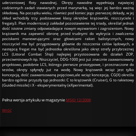
uderzeniowej floty nawodnej. Okręty nawodne wypełniają najwięcej
codziennych zadań stawianych przed marynarką, są więc jej bardzo ważną
składową. Na początku wieku, również pod koniec jego pierwszej dekady, w jej
skład wchodziły trzy podstawowe klasy okrętów: krążowniki, niszczyciele i
fregaty3. Plan modernizacji zakładał pozostawienie tej triady, określał jednak
dość istotne zmiany odpowiadające nowym wyzwaniom i zagrożeniom. Nowy
krążownik ma zapewnić obronę przed trudnymi do wykrycia i zwalczenia
pociskami manewrującymi oraz głowicami rakiet balistycznych, nowy
niszczyciel ma być przygotowany głównie do niszczenia celów lądowych, a
następcą fregat ma być jednostka określona jako okręt strefy przybrzeżnej
LCS (Littoral Combat Ship) najlepiej przystosowana do działań ZOP,
przeciwminowych itp. Niszczyciel, DDG-1000 jest już znacznie zaawansowany
projektowo, podobnie LCS, którego pierwsze prototypowe, i przeznaczone do
testów, okręty spłynęły już na wodę. Nowy krążownik wciąż jest tylko
koncepcją, dość zaawansowaną pojęciowo,ale wciąż koncepcją. CG(X) określa
bardzo ogólnie przyszły typ jednostki: C to krążownik (Cruiser), G to rakietowy
(Guided missile) i X - eksperymentalny (eXperimental).
Pełna wersja artykułu w magazynie
MSiO 12/2008
Wróć