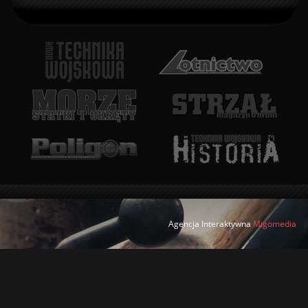
Agencja Interaktywna
Migomedia