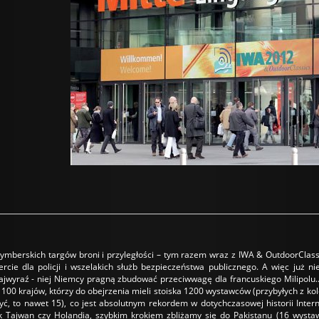
ymberskich targów broni i przyległości – tym razem wraz z IWA & OutdoorClassi
rcie dla policji i wszelakich służb bezpieczeństwa publicznego. A więc już ni
ajwyraź - niej Niemcy pragną zbudować przeciwwagę dla francuskiego Milipolu..
100 krajów, którzy do obejrzenia mieli stoiska 1200 wystawców (przybyłych z kole
yć, to nawet 15), co jest absolutnym rekordem w dotychczasowej historii Inte
ak Tajwan czy Holandia, szybkim krokiem zbliżamy się do Pakistanu (16 wysta