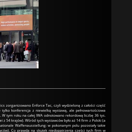
cs zorganizowano Enforce Tac, czyli wydzieloną z całości część
e tylko konferencja z niewielką wystawą, ale pełnowartościowa
. W tym roku na całej IWA odnotowano rekordową liczbę 36 tys.
i z 54 krajów). Wśród tych wystawców było aż 14 firm z Polski (a
rnationale Waffenausstellung: w pokonanym polu pozostały takie
wców). Co prawda na skutek niedopatrzenia części tych firm w