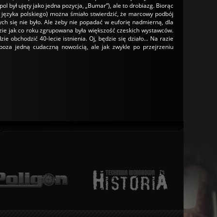
był ujęty jako jedna pozycja, „Bumar”), ale to drobiazg. Biorąc
h języka polskiego) można śmiało stwierdzić, że marcowy podbój
ych się nie było. Ale żeby nie popadać w euforię nadmierną, dla
gdzie jak co roku zgrupowana była większość czeskich wystawców.
ie obchodzić 40-lecie istnienia. Oj, będzie się działo... Na razie
poza jedną cudaczną nowością, ale jak zwykle po przejrzeniu