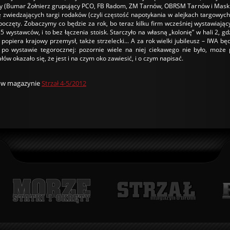
y (Bumar Żołnierz grupujący PCO, FB Radom, ZM Tarnów, OBRSM Tarnów i Maskpol 
 zwiedzających targi rodaków (czyli częstość napotykania w alejkach targowyc
oczęty. Zobaczymy co będzie za rok, bo teraz kilku firm wcześniej wystawiając
 wystawców, i to bez łączenia stoisk. Starczyło na własną „kolonię” w hali 2, 
 popiera krajowy przemysł, także strzelecki... A za rok wielki jubileusz – IWA będz
po wystawie tegorocznej: pozornie wiele na niej ciekawego nie było, może 
ów okazało się, że jest i na czym oko zawiesić, i o czym napisać.
u w magazynie
Strzał 4-5/2012