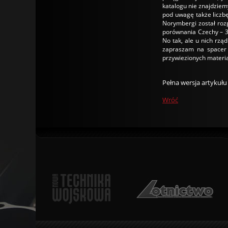
katalogu nie znajdziem
pod uwagę także liczbę
Norymbergi został rozp
porównania Czechy – 35
No tak, ale u nich rząd
zapraszam na spacer 
przywiezionych materiał
Pełna wersja artykuł
Wróć