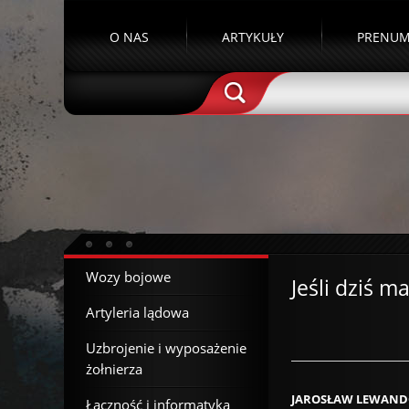
O NAS
ARTYKUŁY
PRENUM
Wozy bojowe
Jeśli dziś 
Artyleria lądowa
Uzbrojenie i wyposażenie
żołnierza
JAROSŁAW LEWAND
Łączność i informatyka