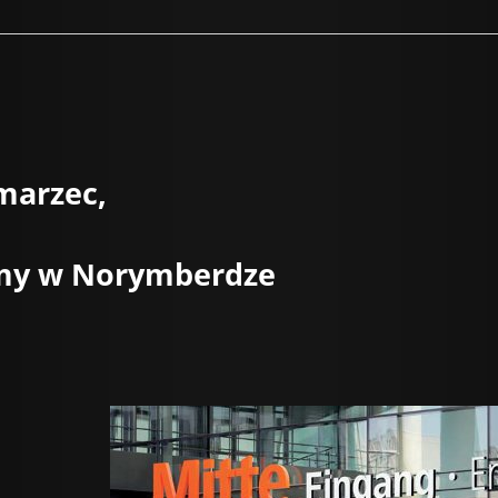
 marzec,
śmy w Norymberdze