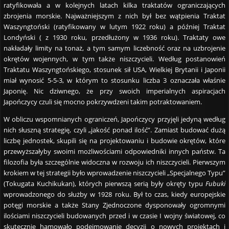
ratyfikowała a w kolejnych latach kilka traktatów ograniczających
zbrojenia morskie. Najważniejszym z nich był bez wątpienia Traktat
Waszyngtoński (ratyfikowany w lutym 1922 roku) a później Traktat
Londyński ( z 1930 roku, przedłużony w 1936 roku). Traktaty owe
nakładały limity na tonaż, a tym samym liczebność oraz na uzbrojenie
okrętów wojennych, w tym także niszczycieli. Według postanowień
Traktatu Waszyngtońskiego, stosunek sił USA, Wielkiej Brytanii i Japonii
miał wynosić 5-5-3, w którym to stosunku liczba 3 oznaczała właśnie
Japonię. Nic dziwnego, że przy swoich imperialnych aspiracjach
Japończycy czuli się mocno pokrzywdzeni takim potraktowaniem.
W obliczu wspomnianych ograniczeń, Japończycy przyjęli jedyną według
nich słuszną strategię, czyli „jakość ponad ilość”. Zamiast budować dużą
liczbę jednostek, skupili się na projektowaniu i budowie okrętów, które
przewyższałyby swoimi możliwościami odpowiedniki innych państw. Ta
filozofia była szczególnie widoczna w rozwoju ich niszczycieli. Pierwszym
krokiem w tej strategii było wprowadzenie niszczycieli „Specjalnego Typu”
(Tokugata Kuchikukan), których pierwszą serią były okręty typu
Fubuki
wprowadzonego do służby w 1928 roku. Był to czas, kiedy europejskie
potęgi morskie a także Stany Zjednoczone dysponowały ogromnymi
ilościami niszczycieli budowanych przed i w czasie I wojny światowej, co
skutecznie hamowało podejmowanie decyzji o nowych projektach i