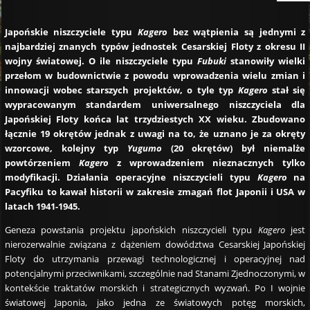
Japońskie niszczyciele typu
Kagero
bez wątpienia są jednymi z
najbardziej znanych typów jednostek Cesarskiej Floty z okresu II
wojny światowej. O ile niszczyciele typu
Fubuki
stanowiły wielki
przełom w budownictwie z powodu wprowadzenia wielu zmian i
innowacji wobec starszych projektów, o tyle typ
Kagero
stał się
wypracowanym standardem uniwersalnego niszczyciela dla
Japońskiej Floty końca lat trzydziestych XX wieku. Zbudowano
łącznie 19 okrętów jednak z uwagi na to, że uznano je za okręty
wzorcowe, kolejny typ
Yugumo
(20 okrętów) był niemalże
powtórzeniem
Kagero
z wprowadzeniem nieznacznych tylko
modyfikacji. Działania operacyjne niszczycieli typu
Kagero
na
Pacyfiku to kawał historii w zakresie zmagań flot Japonii i USA w
latach 1941-1945.
Geneza powstania projektu japońskich niszczycieli typu
Kagero
jest
nierozerwalnie związana z dążeniem dowództwa Cesarskiej Japońskiej
Floty do utrzymania przewagi technologicznej i operacyjnej nad
potencjalnymi przeciwnikami, szczególnie nad Stanami Zjednoczonymi, w
kontekście traktatów morskich i strategicznych wyzwań. Po I wojnie
światowej Japonia, jako jedna ze światowych potęg morskich,