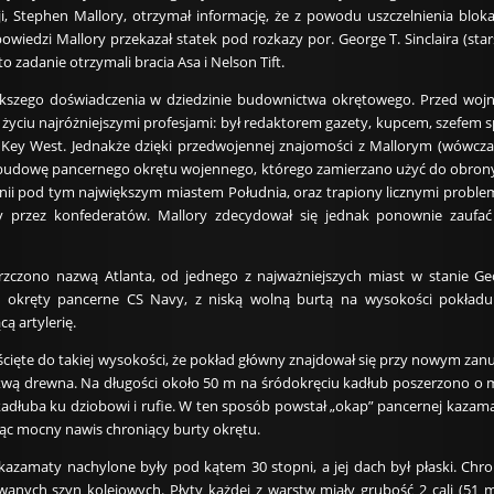
i, Stephen Mallory, otrzymał informację, że z powodu uszczelnienia blok
owiedzi Mallory przekazał statek pod rozkazy por. George T. Sinclaira (st
o zadanie otrzymali bracia Asa i Nelson Tift.
iększego doświadczenia w dziedzinie budownictwa okrętowego. Przed wojną
 w życiu najróżniejszymi profesjami: był redaktorem gazety, kupcem, szefem s
Key West. Jednakże dzięki przedwojennej znajomości z Mallorym (wówczas 
 budowę pancernego okrętu wojennego, którego zamierzano użyć do obro
Unii pod tym największym miastem Południa, oraz trapiony licznymi problem
ny przez konfederatów. Mallory zdecydował się jednak ponownie zaufać 
zczono nazwą Atlanta, od jednego z najważniejszych miast w stanie Ge
ne okręty pancerne CS Navy, z niską wolną burtą na wysokości pokła
ą artylerię.
 ścięte do takiej wysokości, że pokład główny znajdował się przy nowym zan
wą drewna. Na długości około 50 m na śródokręciu kadłub poszerzono o m
kadłuba ku dziobowi i rufie. W ten sposób powstał „okap” pancernej kazamaty
ząc mocny nawis chroniący burty okrętu.
kazamaty nachylone były pod kątem 30 stopni, a jej dach był płaski. Chron
nych szyn kolejowych. Płyty każdej z warstw miały grubość 2 cali (51 m