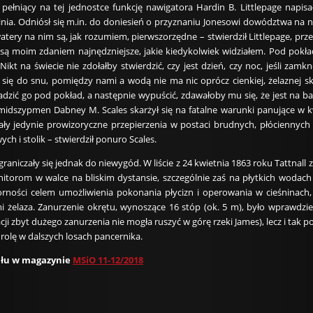
 pełniący na tej jednostce funkcję nawigatora Hardin B. Littlepage napisa
rginia. Odniósł się m.in. do doniesień o przyznaniu Jonesowi dowództw
watery na nim są, jak rozumiem, pierwszorzędne – stwierdził Littlepage, p
, są moim zdaniem najnędzniejsze, jakie kiedykolwiek widziałem. Pod pokła
Nikt na świecie nie zdołałby stwierdzić, czy jest dzień, czy noc, jeśli z
się do snu, pomiędzy nami a wodą nie ma nic oprócz cienkiej, żelaznej s
dzić go pod pokład, a następnie wypuścić, zdawałoby mu się, że jest na ba
idszypmen Dabney M. Scales skarżył się na fatalne warunki panujące w kw
ły jedynie prowizoryczne przepierzenia w postaci brudnych, płóciennych
 i stolik – stwierdził ponuro Scales.
ograniczały się jednak do niewygód. W liście z 24 kwietnia 1863 roku Tattnall
torom w walce na bliskim dystansie, szczególnie zaś na płytkich wodach 
orności celem umożliwienia pokonania płycizn i operowania w cieśninach,
 żelaza. Zanurzenie okrętu, wynoszące 16 stóp (ok. 5 m), było wprawdzie m
cji zbyt dużego zanurzenia nie mogła ruszyć w górę rzeki James), lecz i tak 
 rolę w dalszych losach pancernika.
ułu w magazynie
MSiO 11-12/2018