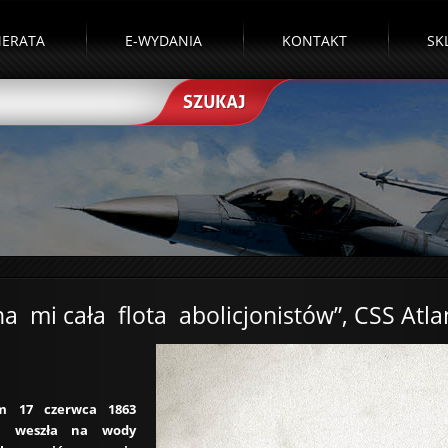
ERATA
E-WYDANIA
KONTAKT
SK
na mi cała flota abolicjonistów”, CSS Atla
m 17 czerwca 1863
a weszła na wody