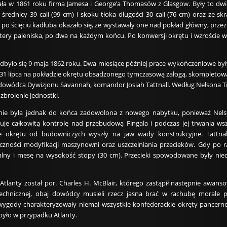
ła w 1861 roku firma Jamesa i George’a Thomasów z Glasgow. Były to d
 o średnicy 39 cali (99 cm) i skoku tłoka długości 30 cali (76 cm) oraz z
 po ścięciu kadłuba okazało się, że wystawały one nad pokład główny, przez
tery paleniska, po dwa na każdym końcu. Po konwersji okrętu i wzroście
było się 9 maja 1862 roku. Dwa miesiące później prace wykończeniowe by
. 31 lipca na pokładzie okrętu obsadzonego tymczasową załogą, skompletowa
owódca Dywizjonu Savannah, komandor Josiah Tattnall. Według Nelsona Ti
zbrojenie jednostki.
ie była jednak do końca zadowolona z nowego nabytku, ponieważ Nelson 
wuje całkowitą kontrolę nad przebudową Fingala i podczas jej trwania wsz
e okrętu od budowniczych wyszły na jaw wady konstrukcyjne. Tattnal
eczności modyfikacji maszynowni oraz uszczelniania przecieków. Gdy po
kalny i mesę na wysokość stopy (30 cm). Przecieki spowodowane były
lanty został por. Charles H. McBlair, którego zastąpił następnie awans
chnicznej, obaj dowódcy musieli rzecz jasna brać w rachubę morale p
iewygody charakteryzowały niemal wszystkie konfederackie okręty pance
 było w przypadku Atlanty.