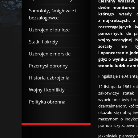
Cieśniny Wassaw, 
dwóm monitorom US
Samoloty, śmigłowce i
którego wtedy d
bezzałogowce
z najkrótszych, a 
rozstrzygających k
Uzbrojenie lotnicze
pancernych, do ja
wojny secesyjnej. 
Statki i okręty
zostały nie t
i opancerzenie jed
Uzbrojenie morskie
gdyż o wyniku zad
Przemysł obronny
stopniu ludzkie ambi
Fingalstaje się Atlantą
Historia uzbrojenia
12 listopada 1861 r
Wojny i konflikty
zakotwiczył statek 
wypełnione były bron
Polityka obronna
dżentelmenom, którz
okazało się dobrą in
maszynom o indykowa
pomocniczy zapewniał
Jakkolwiek pierwszy 