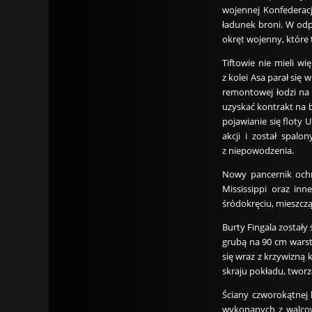
wojennej Konfederacj
ładunek broni. W odp
okręt wojenny, które t
Tiftowie nie mieli w
z kolei Asa parał się
remontowej łodzi na 
uzyskać kontrakt na
pojawianie się floty 
akcji i został spalo
z niepowodzenia.
Nowy pancernik ochr
Mississippi oraz in
śródokręciu, mieszcząc
Burty Fingala zostały
grubą na 90 cm warst
się wraz z krzywizną 
skraju pokładu, twor
Ściany czworokątnej 
wykonanych z walcowa