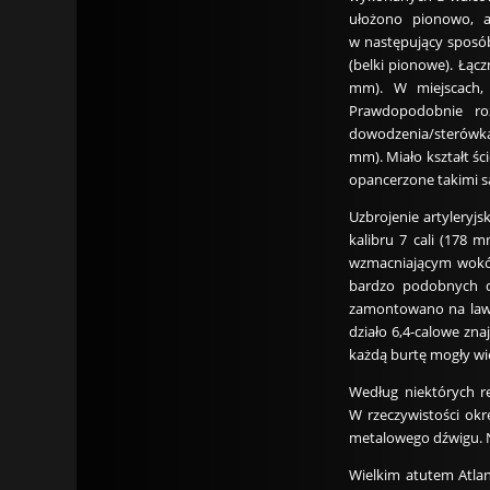
ułożono pionowo, 
w następujący sposób
(belki pionowe). Łąc
mm). W miejscach, 
Prawdopodobnie roz
dowodzenia/sterówka 
mm). Miało kształt śc
opancerzone takimi s
Uzbrojenie artyleryj
kalibru 7 cali (178 
wzmacniającym wokół
bardzo podobnych do
zamontowano na lawet
działo 6,4-calowe zn
każdą burtę mogły wię
Według niektórych re
W rzeczywistości ok
metalowego dźwigu. N
Wielkim atutem Atla