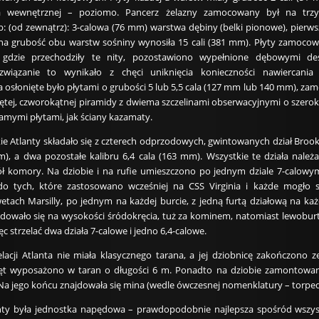
a wewnętrznej – poziomo. Pancerz żelazny zamocowany był na trz
: (od zewnątrz): 3-calowa (76 mm) warstwa dębiny (belki pionowe), pierw
zna grubość obu warstw sośniny wynosiła 15 cali (381 mm). Płyty zamoco
gdzie przechodziły te nity, pozostawiono wypełnione dębowymi d
wiązanie to wynikało z chęci uniknięcia konieczności nawiercania 
osłonięte było płytami o grubości 5 lub 5,5 cala (127 mm lub 140 mm), za
iętej, czworokątnej piramidy z dwiema szczelinami obserwacyjnymi o szerok
amymi płytami, jak ściany kazamaty.
skie Atlanty składało się z czterech odprzodowych, gwintowanych dział Bro
mm), a dwa pozostałe kalibru 6,4 cala (163 mm). Wszystkie te działa nal
 komory. Na dziobie i na rufie umieszczono po jednym dziale 7-calo
 tych, które zastosowano wcześniej na CSS Virginia i każde mogło str
ach Marsilly, po jednym na każdej burcie, z jedną furtą działową na ka
ajdowało się na wysokości śródokręcia, tuż za kominem, natomiast lewoburt
c strzelać dwa działa 7-calowe i jedno 6,4-calowe.
lacji Atlanta nie miała klasycznego tarana, a jej dziobnicę zakończono 
ręt wyposażono w taran o długości 6 m. Ponadto na dziobie zamontow
a jego końcu znajdowała się mina (wedle ówczesnej nomenklatury – torped
nty była jednostka napędowa – prawdopodobnie najlepsza spośród wszyst