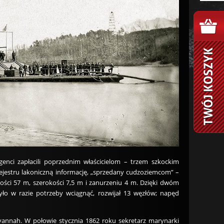
genci zapłacili poprzednim właścicielom – trzem szkockim
jestru lakoniczną informację, „sprzedany cudzoziemcom” –
ości 57 m, szerokości 7,5 m i zanurzeniu 4 m. Dzięki dwóm
 w razie potrzeby wciągnąć, rozwijał 13 węzłów; napęd
avannah. W połowie stycznia 1862 roku sekretarz marynarki