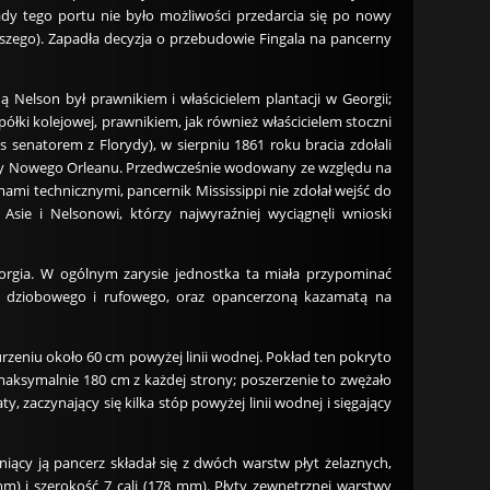
ady tego portu nie było możliwości przedarcia się po nowy
arszego). Zapadła decyzja o przebudowie Fingala na pancerny
 Nelson był prawnikiem i właścicielem plantacji w Georgii;
półki kolejowej, prawnikiem, jak również właścicielem stoczni
senatorem z Florydy), w sierpniu 1861 roku bracia zdołali
ny Nowego Orleanu. Przedwcześnie wodowany ze względu na
ami technicznymi, pancernik Mississippi nie zdołał wejść do
Asie i Nelsonowi, którzy najwyraźniej wyciągnęli wnioski
orgia. W ogólnym zarysie jednostka ta miała przypominać
du dziobowego i rufowego, oraz opancerzoną kazamatą na
urzeniu około 60 cm powyżej linii wodnej. Pokład ten pokryto
aksymalnie 180 cm z każdej strony; poszerzenie to zwężało
, zaczynający się kilka stóp powyżej linii wodnej i sięgający
iący ją pancerz składał się z dwóch warstw płyt żelaznych,
m) i szerokość 7 cali (178 mm). Płyty zewnętrznej warstwy