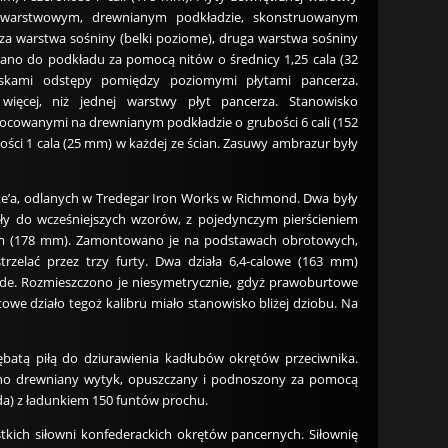
ywarstwowym, drewnianym podkładzie, skonstruowanym
sza warstwa sośniny (belki poziome), druga warstwa sośniny
wano do podkładu za pomocą nitów o średnicy 1,25 cala (32
eskami odstępy pomiędzy poziomymi płytami pancerza.
więcej, niż jednej warstwy płyt pancerza. Stanowisko
mocowanymi na drewnianym podkładzie o grubości 6 cali (152
ości 1 cala (25 mm) w każdej ze ścian. Zasuwy ambrazur były
oke’a, odlanych w Tredegar Iron Works w Richmond. Dwa były
eżały do wcześniejszych wzorów, z pojedynczym pierścieniem
wym (178 mm). Zamontowano je na podstawach obrotowych,
zelać przez trzy furty. Dwa działa 6,4-calowe (163 mm)
żde. Rozmieszczono je niesymetrycznie, gdyż prawoburtowe
owe działo tegoż kalibru miało stanowisko bliżej dziobu. Na
zębatą piłą do dziurawienia kadłubów okrętów przeciwnika.
ano drewniany wytyk, opuszczany i podnoszony za pomocą
a) z ładunkiem 150 funtów prochu.
kich siłowni konfederackich okrętów pancernych. Siłownię