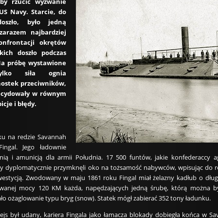
by rzucić wyzwanie
 Navy. Starcie, do
oszło, było jedną
zarazem najbardziej
onfrontacji okrętów
kich doszło podczas
Na próbę wystawione
ylko siła ognia
nostek przeciwników,
ecydowały w równym
cje i błędy.
oku na redzie Savannah
Fingal. Jego ładownie
ią i amunicją dla armii Południa. 17 500 funtów, jakie konfederaccy a
y dyplomatycznie przymknęli oko na tożsamość nabywców, wpisując do re
westycją. Zwodowany w maju 1861 roku Fingal miał żelazny kadłub o dług
nej mocy 120 KM każda, napędzających jedną śrubę, którą można było
o ożaglowanie typu bryg (snow). Statek mógł zabierać 352 tony ładunku.
rejs był udany, kariera Fingala jako łamacza blokady dobiegła końca w S