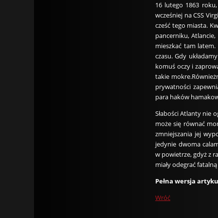
16 lutego 1863 roku,
wcześniej na CSS Vi
cześć tego miasta. K
pancerniku, Atlancie
mieszkać tam latem. 
czasu. Gdy układamy 
komuś oczy i zaprowa
takie mokre.Równieżm
prywatności zapewnia
para haków hamakowych
Słabości Atlanty nie 
może się równać moni
zmniejszania jej wyp
jedynie dwoma calami
w powietrze, gdyż z ra
miały odegrać fatalną
Pełna wersja artyk
Wróć