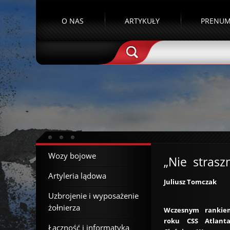
O NAS
ARTYKUŁY
PRENUM
Wozy bojowe
„Nie strasz
Artyleria lądowa
Juliusz Tomczak
Uzbrojenie i wyposażenie
żołnierza
Wczesnym rankie
roku CSS Atlant
Łączność i informatyka