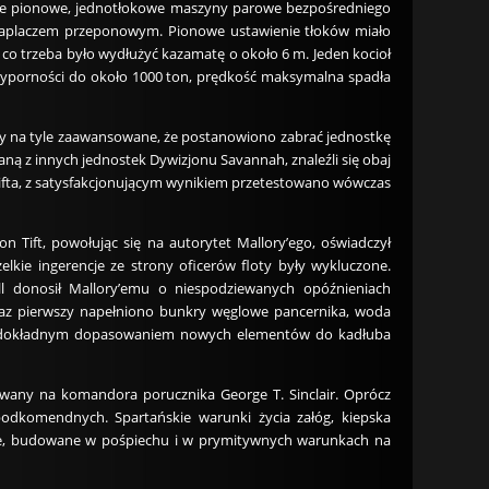
wie pionowe, jednotłokowe maszyny parowe bezpośredniego
e skraplaczem przeponowym. Pionowe ustawienie tłoków miało
 co trzeba było wydłużyć kazamatę o około 6 m. Jeden kocioł
 wyporności do około 1000 ton, prędkość maksymalna spadła
ły na tyle zaawansowane, że postanowiono zabrać jednostkę
ną z innych jednostek Dywizjonu Savannah, znaleźli się obaj
fta, z satysfakcjonującym wynikiem przetestowano wówczas
Tift, powołując się na autorytet Mallory’ego, oświadczył
elkie ingerencje ze strony oficerów floty były wykluczone.
l donosił Mallory’emu o niespodziewanych opóźnieniach
 raz pierwszy napełniono bunkry węglowe pancernika, woda
 niedokładnym dopasowaniem nowych elementów do kadłuba
owany na komandora porucznika George T. Sinclair. Oprócz
odkomendnych. Spartańskie warunki życia załóg, kiepska
rne, budowane w pośpiechu i w prymitywnych warunkach na