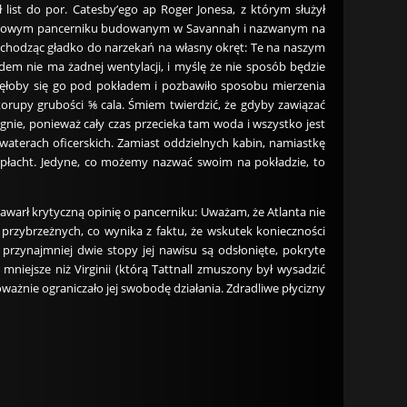
ł list do por. Catesby’ego ap Roger Jonesa, z którym służył
a na nowym pancerniku budowanym w Savannah i nazwanym na
rzechodząc gładko do narzekań na własny okręt: Te na naszym
dem nie ma żadnej wentylacji, i myślę że nie sposób będzie
amknęłoby się go pod pokładem i pozbawiło sposobu mierzenia
korupy grubości ⅝ cala. Śmiem twierdzić, że gdyby zawiązać
gnie, ponieważ cały czas przecieka tam woda i wszystko jest
aterach oficerskich. Zamiast oddzielnych kabin, namiastkę
 płacht. Jedyne, co możemy nazwać swoim na pokładzie, to
 zawarł krytyczną opinię o pancerniku: Uważam, że Atlanta nie
przybrzeżnych, co wynika z faktu, że wskutek konieczności
 przynajmniej dwie stopy jej nawisu są odsłonięte, pokryte
niejsze niż Virginii (którą Tattnall zmuszony był wysadzić
poważnie ograniczało jej swobodę działania. Zdradliwe płycizny