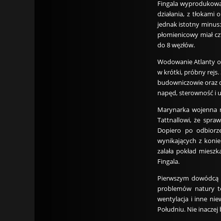
Fingala wyprodukowa
działania, z tłokami
jednak istotny minus:
płomienicowy miał cz
do 8 węzłów.
Wodowanie Atlanty od
w krótki, próbny rejs
budowniczowie oraz d
napęd, sterowność i u
Marynarka wojenna n
Tattnallowi, że spra
Dopiero po odbiorz
wynikających z koni
zalała pokład miesz
Fingala.
Pierwszym dowódcą At
problemów natury te
wentylacja i inne n
Południu. Nie inaczej