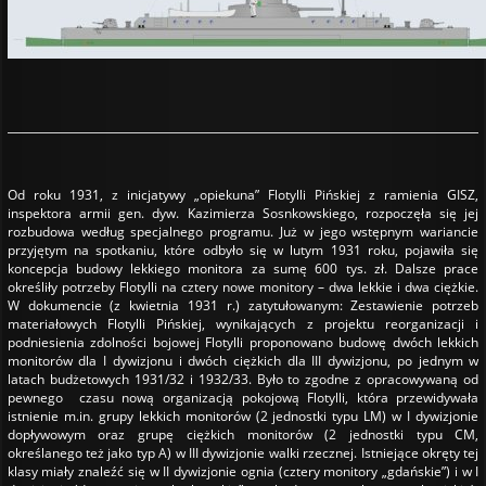
Od roku 1931, z inicjatywy „opiekuna” Flotylli Pińskiej z ramienia GISZ,
inspektora armii gen. dyw. Kazimierza Sosnkowskiego, rozpoczęła się jej
rozbudowa według specjalnego programu. Już w jego wstępnym wariancie
przyjętym na spotkaniu, które odbyło się w lutym 1931 roku, pojawiła się
koncepcja budowy lekkiego monitora za sumę 600 tys. zł. Dalsze prace
określiły potrzeby Flotylli na cztery nowe monitory – dwa lekkie i dwa ciężkie.
W dokumencie (z kwietnia 1931 r.) zatytułowanym: Zestawienie potrzeb
materiałowych Flotylli Pińskiej, wynikających z projektu reorganizacji i
podniesienia zdolności bojowej Flotylli proponowano budowę dwóch lekkich
monitorów dla I dywizjonu i dwóch ciężkich dla III dywizjonu, po jednym w
latach budżetowych 1931/32 i 1932/33. Było to zgodne z opracowywaną od
pewnego czasu nową organizacją pokojową Flotylli, która przewidywała
istnienie m.in. grupy lekkich monitorów (2 jednostki typu LM) w I dywizjonie
dopływowym oraz grupę ciężkich monitorów (2 jednostki typu CM,
określanego też jako typ A) w III dywizjonie walki rzecznej. Istniejące okręty tej
klasy miały znaleźć się w II dywizjonie ognia (cztery monitory „gdańskie”) i w I