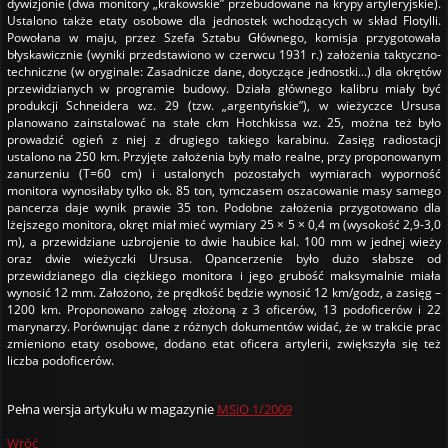
dywizjonie (dwa monitory „krakowskie” przebudowane na krypy artyleryjskie).
Ustalono także etaty osobowe dla jednostek wchodzących w skład Flotylli.
Powołana w maju, przez Szefa Sztabu Głównego, komisja przygotowała
błyskawicznie (wyniki przedstawiono w czerwcu 1931 r.) założenia taktyczno-
techniczne (w oryginale: Zasadnicze dane, dotyczące jednostki...) dla okrętów
przewidzianych w programie budowy. Działa głównego kalibru miały być
produkcji Schneidera wz. 29 (tzw. „argentyńskie”), w wieżyczce Ursusa
planowano zainstalować na stałe ckm Hotchkissa wz. 25, można też było
prowadzić ogień z niej z drugiego takiego karabinu. Zasięg radiostacji
ustalono na 250 km. Przyjęte założenia były mało realne, przy proponowanym
zanurzeniu (T=60 cm) i ustalonych pozostałych wymiarach wyporność
monitora wynosiłaby tylko ok. 85 ton, tymczasem oszacowanie masy samego
pancerza daje wynik prawie 35 ton. Podobne założenia przygotowano dla
lżejszego monitora, okręt miał mieć wymiary 25 × 5 × 0,4 m (wysokość 2,9-3,0
m), a przewidziane uzbrojenie to dwie haubice kal. 100 mm w jednej wieży
oraz dwie wieżyczki Ursusa. Opancerzenie było dużo słabsze od
przewidzianego dla ciężkiego monitora i jego grubość maksymalnie miała
wynosić 12 mm. Założono, że prędkość będzie wynosić 12 km/godz, a zasięg –
1200 km. Proponowano załogę złożoną z 3 oficerów, 13 podoficerów i 22
marynarzy. Porównując dane z różnych dokumentów widać, że w trakcie prac
zmieniono etaty osobowe, dodano etat oficera artylerii, zwiększyła się też
liczba podoficerów.
Pełna wersja artykułu w magazynie
MSiO 1/2009
Wróć