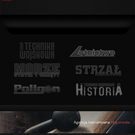
Agencja Interaktywna
Migomedia