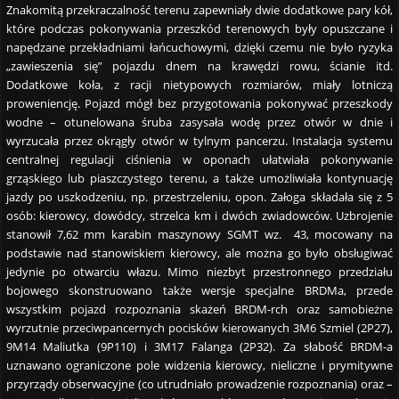
Znakomitą przekraczalność terenu zapewniały dwie dodatkowe pary kół,
które podczas pokonywania przeszkód terenowych były opuszczane i
napędzane przekładniami łańcuchowymi, dzięki czemu nie było ryzyka
„zawieszenia się” pojazdu dnem na krawędzi rowu, ścianie itd.
Dodatkowe koła, z racji nietypowych rozmiarów, miały lotniczą
proweniencję. Pojazd mógł bez przygotowania pokonywać przeszkody
wodne – otunelowana śruba zasysała wodę przez otwór w dnie i
wyrzucała przez okrągły otwór w tylnym pancerzu. Instalacja systemu
centralnej regulacji ciśnienia w oponach ułatwiała pokonywanie
grząskiego lub piaszczystego terenu, a także umożliwiała kontynuację
jazdy po uszkodzeniu, np. przestrzeleniu, opon. Załoga składała się z 5
osób: kierowcy, dowódcy, strzelca km i dwóch zwiadowców. Uzbrojenie
stanowił 7,62 mm karabin maszynowy SGMT wz. 43, mocowany na
podstawie nad stanowiskiem kierowcy, ale można go było obsługiwać
jedynie po otwarciu włazu. Mimo niezbyt przestronnego przedziału
bojowego skonstruowano także wersje specjalne BRDMa, przede
wszystkim pojazd rozpoznania skażeń BRDM-rch oraz samobieżne
wyrzutnie przeciwpancernych pocisków kierowanych 3M6 Szmiel (2P27),
9M14 Maliutka (9P110) i 3M17 Falanga (2P32). Za słabość BRDM-a
uznawano ograniczone pole widzenia kierowcy, nieliczne i prymitywne
przyrządy obserwacyjne (co utrudniało prowadzenie rozpoznania) oraz –