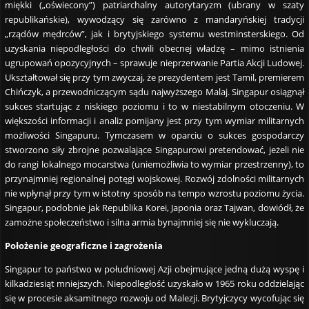
miękki („oświecony”) patriarchalny autorytaryzm (ubrany w szaty
republikańskie), wywodzący się zarówno z mandaryńskiej tradycji
„rządów mędrców”, jak i brytyjskiego systemu westminsterskiego. Od
uzyskania niepodległości do chwili obecnej władzę – mimo istnienia
ugrupowań opozycyjnych – sprawuje nieprzerwanie Partia Akcji Ludowej.
Ukształtował się przy tym zwyczaj, że prezydentem jest Tamil, premierem
Chińczyk, a przewodniczącym sądu najwyższego Malaj. Singapur osiągnął
sukces startując z niskiego poziomu i to w niestabilnym otoczeniu. W
większości informacji i analiz pomijany jest przy tym wymiar militarnych
możliwości Singapuru. Tymczasem w oparciu o sukces gospodarczy
stworzono siły zbrojne pozwalające Singapurowi pretendować, jeżeli nie
do rangi lokalnego mocarstwa (uniemożliwia to wymiar przestrzenny), to
przynajmniej regionalnej potęgi wojskowej. Rozwój zdolności militarnych
nie wpłynął przy tym w istotny sposób na tempo wzrostu poziomu życia.
Singapur, podobnie jak Republika Korei, Japonia oraz Tajwan, dowiódł, że
zamożne społeczeństwo i silna armia bynajmniej się nie wykluczają.
Położenie geograficzne i zagrożenia
Singapur to państwo w południowej Azji obejmujące jedną dużą wyspę i
kilkadziesiąt mniejszych. Niepodległość uzyskało w 1965 roku oddzielając
się w procesie aksamitnego rozwoju od Malezji. Brytyjczycy wycofując się