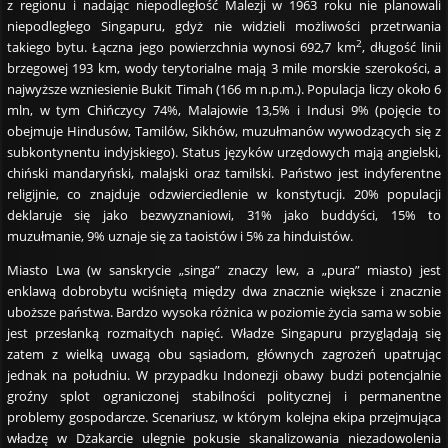
z regionu i nadając niepodległość Malezji w 1963 roku nie planowali
niepodległego Singapuru, gdyż nie widzieli możliwości przetrwania
2
takiego bytu. Łączna jego powierzchnia wynosi 692,7 km
, długość linii
brzegowej 193 km, wody terytorialne mają 3 mile morskie szerokości, a
najwyższe wzniesienie Bukit Timah (166 m n.p.m.). Populacja liczy około 6
mln, w tym Chińczycy 74%, Malajowie 13,5% i Indusi 9% (pojęcie to
obejmuje Hindusów, Tamilów, Sikhów, muzułmanów wywodzących się z
subkontynentu indyjskiego). Status języków urzędowych mają angielski,
chiński mandaryński, malajski oraz tamilski. Państwo jest indyferentne
religijnie, co znajduje odzwierciedlenie w konstytucji. 20% populacji
deklaruje się jako bezwyznaniowi, 31% jako buddyści, 15% to
muzułmanie, 9% uznaje się za taoistów i 5% za hinduistów.
Miasto Lwa (w sanskrycie „singa” znaczy lew, a „pura” miasto) jest
enklawą dobrobytu wciśniętą między dwa znacznie większe i znacznie
uboższe państwa. Bardzo wysoka różnica w poziomie życia sama w sobie
jest przesłanką rozmaitych napięć. Władze Singapuru przyglądają się
zatem z wielką uwagą obu sąsiadom, głównych zagrożeń upatrując
jednak na południu. W przypadku Indonezji obawy budzi potencjalnie
groźny splot ograniczonej stabilności politycznej i permanentne
problemy gospodarcze. Scenariusz, w którym kolejna ekipa przejmująca
władzę w Dżakarcie ulegnie pokusie skanalizowania niezadowolenia