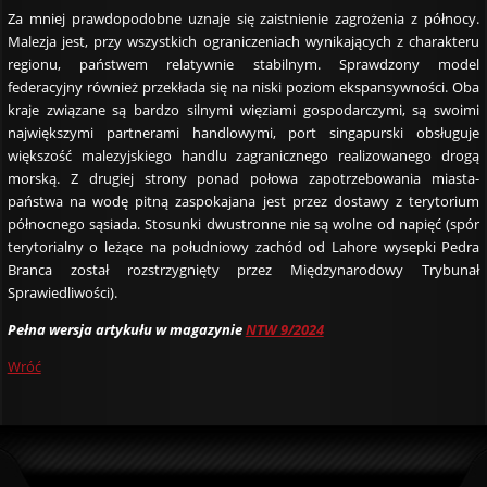
Za mniej prawdopodobne uznaje się zaistnienie zagrożenia z północy.
Malezja jest, przy wszystkich ograniczeniach wynikających z charakteru
regionu, państwem relatywnie stabilnym. Sprawdzony model
federacyjny również przekłada się na niski poziom ekspansywności. Oba
kraje związane są bardzo silnymi więziami gospodarczymi, są swoimi
największymi partnerami handlowymi, port singapurski obsługuje
większość malezyjskiego handlu zagranicznego realizowanego drogą
morską. Z drugiej strony ponad połowa zapotrzebowania miasta-
państwa na wodę pitną zaspokajana jest przez dostawy z terytorium
północnego sąsiada. Stosunki dwustronne nie są wolne od napięć (spór
terytorialny o leżące na południowy zachód od Lahore wysepki Pedra
Branca został rozstrzygnięty przez Międzynarodowy Trybunał
Sprawiedliwości).
Pełna wersja artykułu w magazynie
NTW 9/2024
Wróć