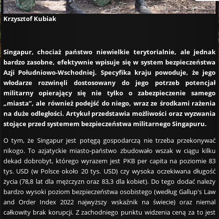
Krzysztof Kubiak
Singapur, chociaż państwo niewielkie terytorialnie, ale jednak
bardzo zasobne, efektywnie wpisuje się w system bezpieczeństwa
Azji Południowo-Wschodniej. Specyfika kraju powoduje, że jego
włodarze rozwinęli dostosowany do jego potrzeb potencjał
militarny opierający się nie tylko o zabezpieczenie samego
„miasta”, ale również podejść do niego, wraz ze środkami rażenia
na duże odległości. Artykuł przedstawia możliwości oraz wyzwania
stojące przed systemem bezpieczeństwa militarnego Singapuru.
O tym, że Singapur jest potęgą gospodarczą nie trzeba przekonywać
nikogo. To azjatyckie miasto-państwo zbudowało wszak w ciągu kilku
dekad dobrobyt, którego wyrazem jest PKB per capita na poziomie 83
tys. USD (w Polsce około 20 tys. USD) czy wysoka oczekiwana długość
życia (78,8 lat dla mężczyzn oraz 83,3 dla kobiet). Do tego dodać należy
bardzo wysoki poziom bezpieczeństwa osobistego (według Gallup's Law
and Order Index 2022 najwyższy wskaźnik na świecie) oraz niemal
całkowity brak korupcji. Z zachodniego punktu widzenia ceną za to jest