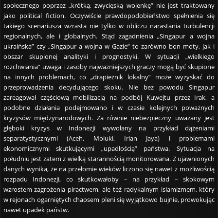
społecznego poprzez „krótką, zwycięską wojenkę” nie jest traktowany
jako political fiction. Oczywiście prawdopodobieństwo spełnienia się
takiego scenariusza wzrasta nie tylko w obliczu narastania turbulencji
regionalnych, ale i globalnych. Stąd zagadnienia „Singapur a wojna
ukraińska” czy „Singapur a wojna w Gazie” to zarówno bon moty, jak i
obszar skupionej analityki i prognostyki. W sytuacji „wielkiego
rozchwiania” uwaga i zasoby najważniejszych graczy mogą być skupione
na innych problemach, co „drapieżnik lokalny” może wyzyskać do
przeprowadzenia decydującego skoku. Nie bez powodu Singapur
zareagował częściową mobilizacją na podbój Kuwejtu przez Irak, a
podobne działania podejmowano i w czasie kolejnych poważnych
kryzysów międzynarodowych. Za równie niebezpieczny uważany jest
głęboki kryzys w Indonezji wywołany na przykład dążeniami
separatystycznymi (Aceh, Moluki, Irian Jaya) i problemami
ekonomicznymi skutkującymi „upadłością” państwa. Sytuacja na
południu jest zatem z wielką starannością monitorowana. Z ujawnionych
danych wynika, że na przełomie wieków liczono się nawet z możliwością
rozpadu Indonezji, co skutkowałoby – na przykład – skokowym
wzrostem zagrożenia piractwem, ale też radykalnym islamizmem, który
w rejonach ogarniętych chaosem pleni się wyjątkowo bujnie, prowokując
nawet upadek państw.