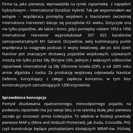
Firma ta, jako pierwsza, wprowadziła na rynek ciężarówkę z napędem
hybrydowym – International DuraStar Hybrid. Tak jak wspomniałem we
wstępie – współpraca pomiędzy wojskiem a Navistarem (wcześniej
Internationa Harvester) datuje się początków XX wieku. Dotyczyła ona
nie tylko pojazdów, ale także i broni, gdyż pomiędzy rokiem 1953 a 1956
International Harvester wyprodukował 337 623 karabinów
samopowtarzalnych M1 Garand. Oczywiście, swój kulminacyjny punkt
współpraca ta osiągnęła podczas II wojny światowej, ale po dziś dzień
Navistar jest znaczącym dostawcą pojazdów wojskowych, używanych
zresztą nie tylko przez Siły Zbrojne USA. Jednym z większych odbiorców
ciężarówek International są Siły Obronne Izraela (IDF), a od 2005 roku
armie afgańska i iracka. Za produkcję wojskową odpowiada Navistar
Defence, korzystający z całego zaplecza koncernu, w tym biur
konstrukcyjnych zatrudniających 1200 inżynierów.
Sprawdzona koncepcja
Pomysł zbudowania opancerzonego, minoodpornego pojazdu na
podwoziu ciężarówki ma już swoje lata, a na szeroką skalę jako pierwsza
zaczęła go stosować armia rodezyjska. To właśnie w Rodezji powstały
pierwsze MAP-y (Mine and Ambush Protected), jak Kudu, Crocodile, PIG,
czyli konstrukcje będące protoplastami dzisiejszych MRAP-ów. Później,