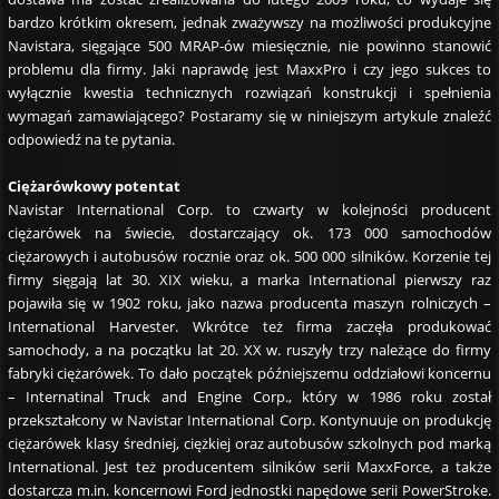
bardzo krótkim okresem, jednak zważywszy na możliwości produkcyjne
Navistara, sięgające 500 MRAP-ów miesięcznie, nie powinno stanowić
problemu dla firmy. Jaki naprawdę jest MaxxPro i czy jego sukces to
wyłącznie kwestia technicznych rozwiązań konstrukcji i spełnienia
wymagań zamawiającego? Postaramy się w niniejszym artykule znaleźć
odpowiedź na te pytania.
Ciężarówkowy potentat
Navistar International Corp. to czwarty w kolejności producent
ciężarówek na świecie, dostarczający ok. 173 000 samochodów
ciężarowych i autobusów rocznie oraz ok. 500 000 silników. Korzenie tej
firmy sięgają lat 30. XIX wieku, a marka International pierwszy raz
pojawiła się w 1902 roku, jako nazwa producenta maszyn rolniczych –
International Harvester. Wkrótce też firma zaczęła produkować
samochody, a na początku lat 20. XX w. ruszyły trzy należące do firmy
fabryki ciężarówek. To dało początek późniejszemu oddziałowi koncernu
– Internatinal Truck and Engine Corp., który w 1986 roku został
przekształcony w Navistar International Corp. Kontynuuje on produkcję
ciężarówek klasy średniej, ciężkiej oraz autobusów szkolnych pod marką
International. Jest też producentem silników serii MaxxForce, a także
dostarcza m.in. koncernowi Ford jednostki napędowe serii PowerStroke.