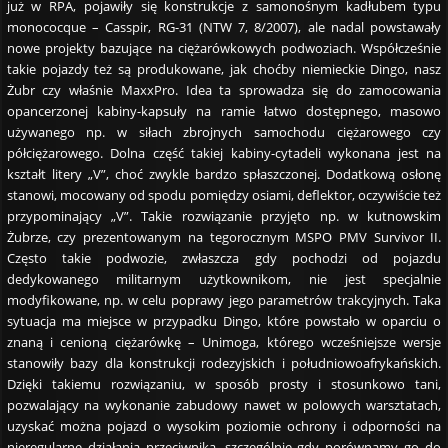
już w RPA, pojawiły się konstrukcje z samonośnym kadłubem typu
monococque – Casspir, RG-31 (NTW 7, 8/2007), ale nadal powstawały
nowe projekty bazujące na ciężarówkowych podwoziach. Współcześnie
takie pojazdy też są produkowane, jak choćby niemieckie Dingo, nasz
Żubr czy właśnie MaxxPro. Idea ta sprowadza się do zamocowania
opancerzonej kabiny-kapsuły na ramie łatwo dostępnego, masowo
używanego np. w siłach zbrojnych samochodu ciężarowego czy
półciężarowego. Dolna część takiej kabiny-cytadeli wykonana jest na
kształt litery „V”, choć zwykle bardzo spłaszczonej. Dodatkową osłonę
stanowi, mocowany od spodu pomiędzy osiami, deflektor, oczywiście też
przypominający „V”. Takie rozwiązanie przyjęto np. w kutnowskim
Żubrze, czy prezentowanym na tegorocznym MSPO PMV Survivor II.
Często takie podwozie, zwłaszcza gdy pochodzi od pojazdu
dedykowanego militarnym użytkownikom, nie jest specjalnie
modyfikowane, np. w celu poprawy jego parametrów trakcyjnych. Taka
sytuacja ma miejsce w przypadku Dingo, które powstało w oparciu o
znaną i cenioną ciężarówkę – Unimoga, którego wcześniejsze wersje
stanowiły bazy dla konstrukcji rodezyjskich i południowoafrykańskich.
Dzięki takiemu rozwiązaniu, w sposób prosty i stosunkowo tani,
pozwalający na wykonanie zabudowy nawet w polowych warsztatach,
uzyskać można pojazd o wysokim poziomie ochrony i odporności na
nieregularne działania przeciwnika, szczególnie gdy porównamy go do