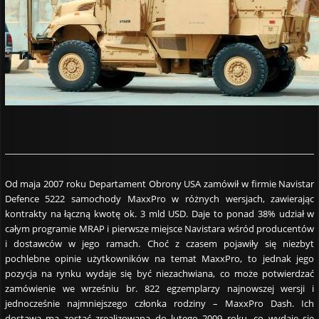
Od maja 2007 roku Departament Obrony USA zamówił w firmie Navistar
Defence 5222 samochody MaxxPro w różnych wersjach, zawierając
kontrakty na łączną kwotę ok. 3 mld USD. Daje to ponad 38% udział w
całym programie MRAP i pierwsze miejsce Navistara wśród producentów
i dostawców w jego ramach. Choć z czasem pojawiły się niezbyt
pochlebne opinie użytkowników na temat MaxxPro, to jednak jego
pozycja na rynku wydaje się być niezachwiana, co może potwierdzać
zamówienie we wrześniu br. 822 egzemplarzy najnowszej wersji i
jednocześnie najmniejszego członka rodziny – MaxxPro Dash. Ich
dostawa ma zostać zrealizowana do lutego 2009 roku, co wydaje się