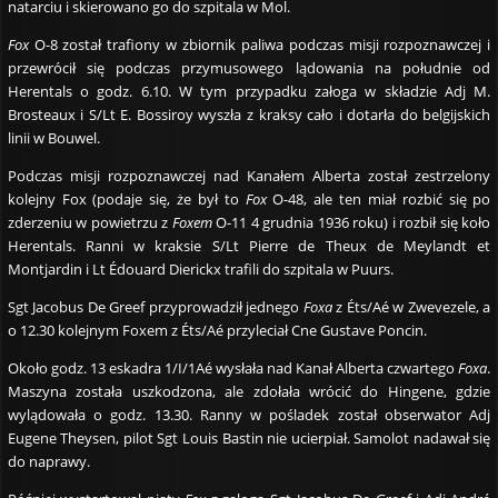
natarciu i skierowano go do szpitala w Mol.
Fox
O-8 został trafiony w zbiornik paliwa podczas misji rozpoznawczej i
przewrócił się podczas przymusowego lądowania na południe od
Herentals o godz. 6.10. W tym przypadku załoga w składzie Adj M.
Brosteaux i S/Lt E. Bossiroy wyszła z kraksy cało i dotarła do belgijskich
linii w Bouwel.
Podczas misji rozpoznawczej nad Kanałem Alberta został zestrzelony
kolejny Fox (podaje się, że był to
Fox
O-48, ale ten miał rozbić się po
zderzeniu w powietrzu z
Foxem
O-11 4 grudnia 1936 roku) i rozbił się koło
Herentals. Ranni w kraksie S/Lt Pierre de Theux de Meylandt et
Montjardin i Lt Édouard Dierickx trafili do szpitala w Puurs.
Sgt Jacobus De Greef przyprowadził jednego
Foxa
z Éts/Aé w Zwevezele, a
o 12.30 kolejnym Foxem z Éts/Aé przyleciał Cne Gustave Poncin.
Około godz. 13 eskadra 1/I/1Aé wysłała nad Kanał Alberta czwartego
Foxa
.
Maszyna została uszkodzona, ale zdołała wrócić do Hingene, gdzie
wylądowała o godz. 13.30. Ranny w pośladek został obserwator Adj
Eugene Theysen, pilot Sgt Louis Bastin nie ucierpiał. Samolot nadawał się
do naprawy.