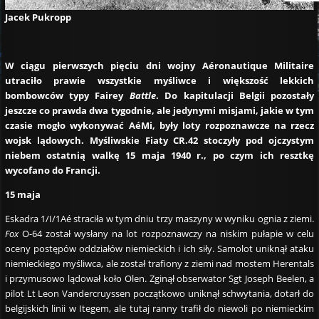
Jacek Pukropp
W ciągu pierwszych pięciu dni wojny Aéronautique Militaire
utraciło prawie wszystkie myśliwce i większość lekkich
bombowców typy Fairey
Battle
. Do kapitulacji Belgii pozostały
jeszcze co prawda dwa tygodnie, ale jedynymi misjami, jakie w tym
czasie mogło wykonywać AéMi, były loty rozpoznawcze na rzecz
wojsk lądowych. Myśliwskie Fiaty CR.42 stoczyły pod ojczystym
niebem ostatnią walkę 15 maja 1940 r., po czym ich resztkę
wycofano do Francji.
15 maja
Eskadra 1/I/1Aé straciła w tym dniu trzy maszyny w wyniku ognia z ziemi.
Fox
O-64 został wysłany na lot rozpoznawczy na niskim pułapie w celu
oceny postępów oddziałów niemieckich i ich siły. Samolot uniknął ataku
niemieckiego myśliwca, ale został trafiony z ziemi nad mostem Herentals
i przymusowo lądował koło Olen. Zginął obserwator Sgt Joseph Beelen, a
pilot Lt Leon Vandercruyssen początkowo uniknął schwytania, dotarł do
belgijskich linii w Itegem, ale tutaj ranny trafił do niewoli po niemieckim