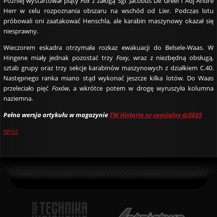
Później wystartował piąty
Fox
z załogą Sgt Jacobus De Greef i Adj André
Herr w celu rozpoznania obszaru na wschód od Lier. Podczas lotu
próbowali oni zaatakować Henschla, ale karabin maszynowy okazał się
niesprawny.
Wieczorem eskadra otrzymała rozkaz ewakuacji do Belsele-Waas. W
Hingene miały jednak pozostać trzy
Foxy
, wraz z niezbędną obsługą,
sztab grupy oraz trzy sekcje karabinów maszynowych z działkiem C.40.
Następnego ranka miano stąd wykonać jeszcze kilka lotów. Do Waas
przeleciało pięć
Foxów
, a wkrótce potem w drogę wyruszyła kolumna
naziemna.
Pełna wersja artykułu w magazynie
TW Historia nr specjalny 6/2025
Wróć