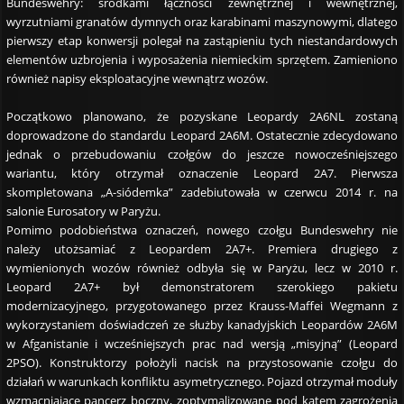
Bundeswehry: środkami łączności zewnętrznej i wewnętrznej,
wyrzutniami granatów dymnych oraz karabinami maszynowymi, dlatego
pierwszy etap konwersji polegał na zastąpieniu tych niestandardowych
elementów uzbrojenia i wyposażenia niemieckim sprzętem. Zamieniono
również napisy eksploatacyjne wewnątrz wozów.
Początkowo planowano, że pozyskane Leopardy 2A6NL zostaną
doprowadzone do standardu Leopard 2A6M. Ostatecznie zdecydowano
jednak o przebudowaniu czołgów do jeszcze nowocześniejszego
wariantu, który otrzymał oznaczenie Leopard 2A7. Pierwsza
skompletowana „A-siódemka” zadebiutowała w czerwcu 2014 r. na
salonie Eurosatory w Paryżu.
Pomimo podobieństwa oznaczeń, nowego czołgu Bundeswehry nie
należy utożsamiać z Leopardem 2A7+. Premiera drugiego z
wymienionych wozów również odbyła się w Paryżu, lecz w 2010 r.
Leopard 2A7+ był demonstratorem szerokiego pakietu
modernizacyjnego, przygotowanego przez Krauss-Maffei Wegmann z
wykorzystaniem doświadczeń ze służby kanadyjskich Leopardów 2A6M
w Afganistanie i wcześniejszych prac nad wersją „misyjną” (Leopard
2PSO). Konstruktorzy położyli nacisk na przystosowanie czołgu do
działań w warunkach konfliktu asymetrycznego. Pojazd otrzymał moduły
wzmacniające pancerz boczny, zoptymalizowane pod kątem zagrożenia