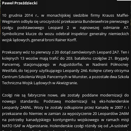
Paweł Przeździecki
10 grudnia 2014 r., w monachijskiej siedzibie firmy Krauss Maffei-
Wegmann odbyła się uroczystość przekazania Bundeswehrze pierwszego
czołgu podstawowego Leopard 2 w najnowszej odmianie A7.
Symboliczne klucze do wozu odebrał inspektor generalny niemieckich
wojsk lądowych, generał broni Rainer Korff.
Przekazany wóz to pierwszy z 20 dotąd zamówionych Leopard 2A7. Ten i
kolejnych 13 wozów mają trafić do 203. batalionu czołgów 21. Brygady
Pancernej, stacjonującego w Augustdorfie, w Nadrenii Północnej-
Westfalii, do tej pory użytkującego Leopardy 2A6. Kolejne cztery otrzyma
Centrum Szkolenia Wojsk Pancernych w Munster, a pozostałe dwa Szkoła
Techniczna Wojsk Lądowych w Akwizgranie.
Czołgi nie są fabrycznie nowe, ale zostały poddane modernizacji do
nowego standardu. Podstawą modernizacji są eks-holenderskie
Leopardy 2A6NL. Wozy te zostały odkupione przez Kanadę w 2007 r. i
przekazane do Niemiec w zamian za wypożyczenie 20 Leopardów 2A6M
na potrzeby kanadyjskiego kontyngentu wojskowego w ramach misji
NATO ISAF w Afganistanie. Holenderskie czołgi różniły się od „A-szóstek”