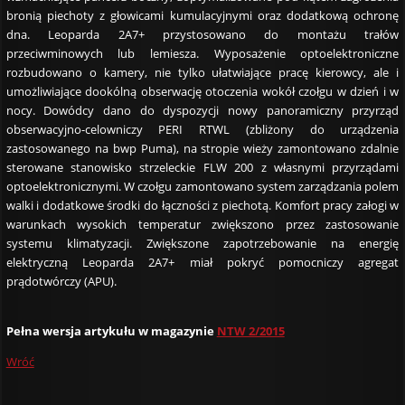
bronią piechoty z głowicami kumulacyjnymi oraz dodatkową ochronę
dna. Leoparda 2A7+ przystosowano do montażu trałów
przeciwminowych lub lemiesza. Wyposażenie optoelektroniczne
rozbudowano o kamery, nie tylko ułatwiające pracę kierowcy, ale i
umożliwiające dookólną obserwację otoczenia wokół czołgu w dzień i w
nocy. Dowódcy dano do dyspozycji nowy panoramiczny przyrząd
obserwacyjno-celowniczy PERI RTWL (zbliżony do urządzenia
zastosowanego na bwp Puma), na stropie wieży zamontowano zdalnie
sterowane stanowisko strzeleckie FLW 200 z własnymi przyrządami
optoelektronicznymi. W czołgu zamontowano system zarządzania polem
walki i dodatkowe środki do łączności z piechotą. Komfort pracy załogi w
warunkach wysokich temperatur zwiększono przez zastosowanie
systemu klimatyzacji. Zwiększone zapotrzebowanie na energię
elektryczną Leoparda 2A7+ miał pokryć pomocniczy agregat
prądotwórczy (APU).
Pełna wersja artykułu w magazynie
NTW 2/2015
Wróć