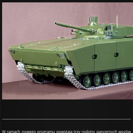
W ramach nowego programu powstają trzy rodziny pancernych wozów