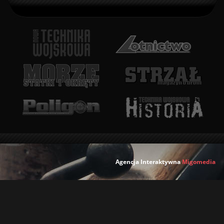
Agencja Interaktywna
Migomedia