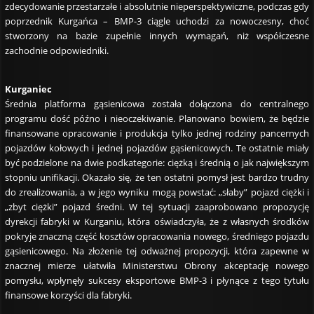
zdecydowanie przestarzałe i absolutnie nieperspektywiczne, podczas gdy
poprzednik Kurgańca – BMP-3 ciągle uchodzi za nowoczesny, choć
stworzony na bazie zupełnie innych wymagań, niż współczesne
zachodnie odpowiedniki.
Kurganiec
Średnia platforma gąsienicowa została dołączona do centralnego
programu dość późno i nieoczekiwanie. Planowano bowiem, że będzie
finansowane opracowanie i produkcja tylko jednej rodziny pancernych
pojazdów kołowych i jednej pojazdów gąsienicowych. Te ostatnie miały
być podzielone na dwie podkategorie: ciężką i średnią o jak największym
stopniu unifikacji. Okazało się, że ten ostatni pomysł jest bardzo trudny
do zrealizowania, a w jego wyniku mogą powstać: „słaby” pojazd ciężki i
„zbyt ciężki” pojazd średni. W tej sytuacji zaaprobowano propozycję
dyrekcji fabryki w Kurganiu, która oświadczyła, że z własnych środków
pokryje znaczną część kosztów opracowania nowego, średniego pojazdu
gąsienicowego. Na złożenie tej odważnej propozycji, która zapewne w
znacznej mierze ułatwiła Ministerstwu Obrony akceptację nowego
pomysłu, wpłynęły sukcesy eksportowe BMP-3 i płynące z tego tytułu
finansowe korzyści dla fabryki.