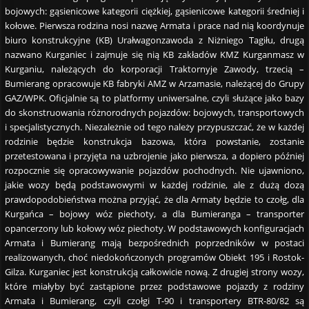
bojowych: gąsienicowe kategorii ciężkiej, gąsienicowe kategorii średniej i
kołowe. Pierwsza rodzina nosi nazwę Armata i prace nad nią koordynuje
biuro konstrukcyjne (KB) Urałwagonzawoda z Niżniego Tagiłu, drugą
nazwano Kurganiec i zajmuje się nią KB zakładów KMZ Kurganmasz w
Kurganiu, należących do korporacji Traktornyje Zawody, trzecią –
Bumierang opracowuje KB fabryki AMZ w Arzamasie, należącej do Grupy
GAZ/WPK. Oficjalnie są to platformy uniwersalne, czyli służące jako bazy
do skonstruowania różnorodnych pojazdów: bojowych, transportowych
i specjalistycznych. Niezależnie od tego należy przypuszczać, że w każdej
rodzinie będzie konstrukcja bazowa, która powstanie, zostanie
przetestowana i przyjęta na uzbrojenie jako pierwsza, a dopiero później
rozpocznie się opracowywanie pojazdów pochodnych. Nie ujawniono,
jakie wozy będą podstawowymi w każdej rodzinie, ale z dużą dozą
prawdopodobieństwa można przyjąć, że dla Armaty będzie to czołg, dla
Kurgańca – bojowy wóz piechoty, a dla Bumieranga – transporter
opancerzony lub kołowy wóz piechoty. W podstawowych konfiguracjach
Armata i Bumierang mają bezpośrednich poprzedników w postaci
realizowanych, choć niedokończonych programów Obiekt 195 i Rostok-
Gilza. Kurganiec jest konstrukcją całkowicie nową. Z drugiej strony wozy,
które miałyby być zastąpione przez podstawowe pojazdy z rodziny
Armata i Bumierang, czyli czołgi T-90 i transportery BTR-80/82 są