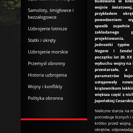
budowane w kilk
wojnie światowe
Samoloty, śmigłowce i
przykładem okr
bezzałogowce
powodzeniem wy
sposób zupełni
Uzbrojenie lotnicze
zakładanego 
projektowania
Statki i okręty
jednostki typó
Nagara
i
Sendai
Uzbrojenie morskie
początku lat 20. X
Przemysł obronny
wybuchu wojny na P
przestarzałe, a
Historia uzbrojenia
parametrów bojo
ustępowały nows
Wojny i konflikty
krążownikom lekki
większa część z ni
Polityka obronna
Japońskiej Cesarski
Nieliczne starcia na
potrzebuje licznych 
krótko przed wojną. 
okrętów, odpowiadają