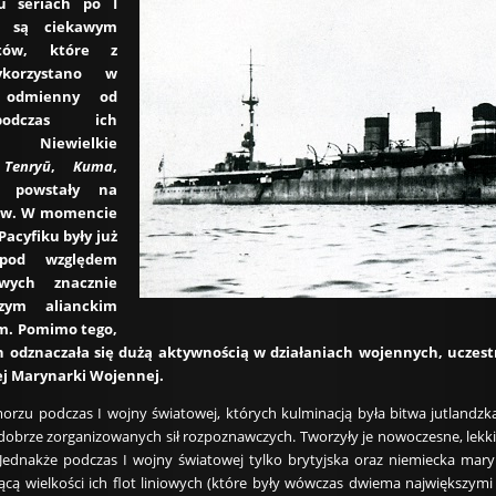
u seriach po I
j, są ciekawym
ętów, które z
korzystano w
e odmienny od
podczas ich
. Niewielkie
w
Tenryū
,
Kuma
,
powstały na
X w. W momencie
acyfiku były już
 pod względem
wych znacznie
zym alianckim
m. Pomimo tego,
ch odznaczała się dużą aktywnością w działaniach wojennych, uczes
ej Marynarki Wojennej.
 morzu podczas I wojny światowej, których kulminacją była bitwa jutlandz
i dobrze zorganizowanych sił rozpoznawczych. Tworzyły je nowoczesne, lekk
Jednakże podczas I wojny światowej tylko brytyjska oraz niemiecka mary
cą wielkości ich flot liniowych (które były wówczas dwiema największymi