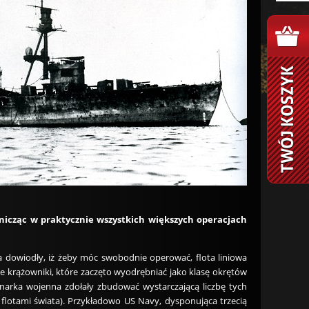
tnicząc w praktycznie wszystkich większych operacjach
ka dowiodły, iż żeby móc swobodnie operować, flota liniowa
ie krążowniki, które zaczęto wyodrębniać jako klasę okrętów
narka wojenna zdołały zbudować wystarczającą liczbę tych
 flotami świata). Przykładowo US Navy, dysponująca trzecią