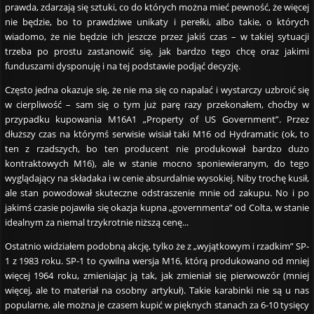
prawda, zdarzają się sztuki, co do których można mieć pewność, że więcej
nie będzie, bo to prawdziwe unikaty i perełki, albo takie, o których
wiadomo, że nie będzie ich jeszcze przez jakiś czas – w takiej sytuacji
trzeba po prostu zastanowić się, jak bardzo tego chcę oraz jakimi
funduszami dysponuję i na tej podstawie podjąć decyzję.
Często jedna okazuje się, że nie ma się co napalać i wystarczy uzbroić się
w cierpliwość – sam się o tym już parę razy przekonałem, choćby w
przypadku kupowania M16A1 „Property of US Government”. Przez
dłuższy czas na którymś serwisie wisiał taki M16 od Hydramatic (ok, to
ten z rzadszych, bo ten producent nie produkował bardzo dużo
kontraktowych M16), ale w stanie mocno sponiewieranym, do tego
wyglądający na składaka i w cenie absurdalnie wysokiej. Niby trochę kusił,
ale stan powodował skuteczne odstraszenie mnie od zakupu. No i po
jakimś czasie pojawiła się okazja kupna „governmenta” od Colta, w stanie
idealnym za niemal trzykrotnie niższą cenę...
Ostatnio widziałem podobną akcję, tylko że z „wyjątkowym i rzadkim” SP-
1 z 1983 roku. SP-1 to cywilna wersja M16, którą produkowano od mniej
więcej 1964 roku, zmieniając ją tak, jak zmieniał się pierwowzór (mniej
więcej, ale to materiał na osobny artykuł). Takie karabinki nie są u nas
popularne, ale można je czasem kupić w pięknych stanach za 6-10 tysięcy