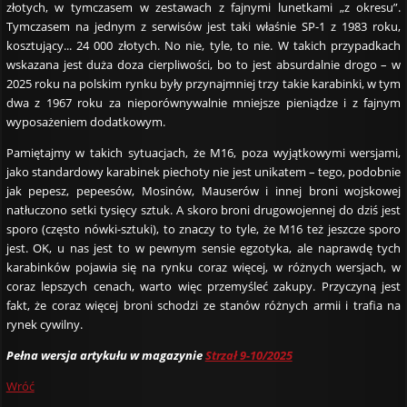
złotych, w tymczasem w zestawach z fajnymi lunetkami „z okresu”.
Tymczasem na jednym z serwisów jest taki właśnie SP-1 z 1983 roku,
kosztujący... 24 000 złotych. No nie, tyle, to nie. W takich przypadkach
wskazana jest duża doza cierpliwości, bo to jest absurdalnie drogo – w
2025 roku na polskim rynku były przynajmniej trzy takie karabinki, w tym
dwa z 1967 roku za nieporównywalnie mniejsze pieniądze i z fajnym
wyposażeniem dodatkowym.
Pamiętajmy w takich sytuacjach, że M16, poza wyjątkowymi wersjami,
jako standardowy karabinek piechoty nie jest unikatem – tego, podobnie
jak pepesz, pepeesów, Mosinów, Mauserów i innej broni wojskowej
natłuczono setki tysięcy sztuk. A skoro broni drugowojennej do dziś jest
sporo (często nówki-sztuki), to znaczy to tyle, że M16 też jeszcze sporo
jest. OK, u nas jest to w pewnym sensie egzotyka, ale naprawdę tych
karabinków pojawia się na rynku coraz więcej, w różnych wersjach, w
coraz lepszych cenach, warto więc przemyśleć zakupy. Przyczyną jest
fakt, że coraz więcej broni schodzi ze stanów różnych armii i trafia na
rynek cywilny.
Pełna wersja artykułu w magazynie
Strzał 9-10/2025
Wróć