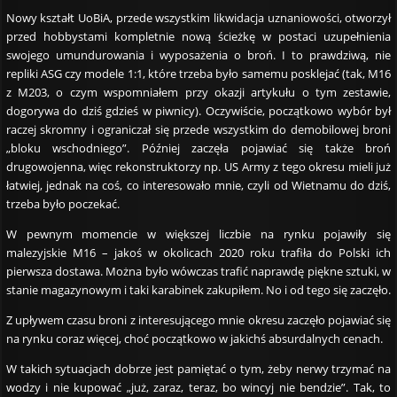
Nowy kształt UoBiA, przede wszystkim likwidacja uznaniowości, otworzył
przed hobbystami kompletnie nową ścieżkę w postaci uzupełnienia
swojego umundurowania i wyposażenia o broń. I to prawdziwą, nie
repliki ASG czy modele 1:1, które trzeba było samemu posklejać (tak, M16
z M203, o czym wspomniałem przy okazji artykułu o tym zestawie,
dogorywa do dziś gdzieś w piwnicy). Oczywiście, początkowo wybór był
raczej skromny i ograniczał się przede wszystkim do demobilowej broni
„bloku wschodniego”. Później zaczęła pojawiać się także broń
drugowojenna, więc rekonstruktorzy np. US Army z tego okresu mieli już
łatwiej, jednak na coś, co interesowało mnie, czyli od Wietnamu do dziś,
trzeba było poczekać.
W pewnym momencie w większej liczbie na rynku pojawiły się
malezyjskie M16 – jakoś w okolicach 2020 roku trafiła do Polski ich
pierwsza dostawa. Można było wówczas trafić naprawdę piękne sztuki, w
stanie magazynowym i taki karabinek zakupiłem. No i od tego się zaczęło.
Z upływem czasu broni z interesującego mnie okresu zaczęło pojawiać się
na rynku coraz więcej, choć początkowo w jakichś absurdalnych cenach.
W takich sytuacjach dobrze jest pamiętać o tym, żeby nerwy trzymać na
wodzy i nie kupować „już, zaraz, teraz, bo wincyj nie bendzie”. Tak, to