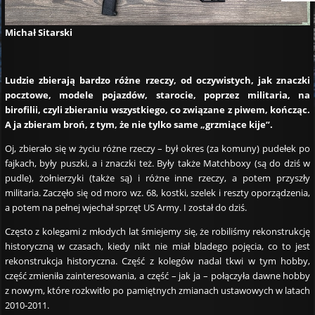
Michał Sitarski
Ludzie zbierają bardzo różne rzeczy, od oczywistych, jak znaczki
pocztowe, modele pojazdów, starocie, poprzez militaria, na
birofilii, czyli zbieraniu wszystkiego, co związane z piwem, kończąc.
A ja zbieram broń, z tym, że nie tylko same „grzmiące kije”.
Oj, zbierało się w życiu różne rzeczy – był okres (za komuny) pudełek po
fajkach, były puszki, a i znaczki też. Były także Matchboxy (są do dziś w
pudle), żołnierzyki (także są) i różne inne rzeczy, a potem przyszły
militaria. Zaczęło się od moro wz. 68, kostki, szelek i reszty oporządzenia,
a potem na pełnej wjechał sprzęt US Army. I został do dziś.
Często z kolegami z młodych lat śmiejemy się, że robiliśmy rekonstrukcję
historyczną w czasach, kiedy nikt nie miał bladego pojęcia, co to jest
rekonstrukcja historyczna. Część z kolegów nadal tkwi w tym hobby,
część zmieniła zainteresowania, a część – jak ja – połączyła dawne hobby
z nowym, które rozkwitło po pamiętnych zmianach ustawowych w latach
2010-2011.