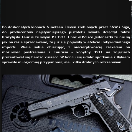
Po doskonałych klonach Nineteen Eleven zrobionych przez S&W i Siga,
do producentów najsłynniejszego pistoletu świata dołączył także
brazylijski Taurus ze swym PT 1911. Choć w Polsce Jedenastki te nie są
jak na razie sprzedawane, to już się pojawiły w efekcie indywidualnego
importu. Wiele sobie obiecując, z niecierpliwością czekałem na
możliwość postrzelania z Taurusa – kopytny 1911 na zdjęciach
prezentował się bardzo kusząco. W końcu się udało: spotkanie z Bykiem
sprawiło mi ogromną przyjemność, ale i kilka drobnych rozczarowań.