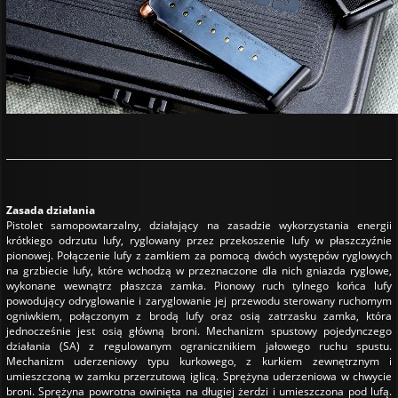
Zasada działania
Pistolet samopowtarzalny, działający na zasadzie wykorzystania energii
krótkiego odrzutu lufy, ryglowany przez przekoszenie lufy w płaszczyźnie
pionowej. Połączenie lufy z zamkiem za pomocą dwóch występów ryglowych
na grzbiecie lufy, które wchodzą w przeznaczone dla nich gniazda ryglowe,
wykonane wewnątrz płaszcza zamka. Pionowy ruch tylnego końca lufy
powodujący odryglowanie i zaryglowanie jej przewodu sterowany ruchomym
ogniwkiem, połączonym z brodą lufy oraz osią zatrzasku zamka, która
jednocześnie jest osią główną broni. Mechanizm spustowy pojedynczego
działania (SA) z regulowanym ogranicznikiem jałowego ruchu spustu.
Mechanizm uderzeniowy typu kurkowego, z kurkiem zewnętrznym i
umieszczoną w zamku przerzutową iglicą. Sprężyna uderzeniowa w chwycie
broni. Sprężyna powrotna owinięta na długiej żerdzi i umieszczona pod lufą.