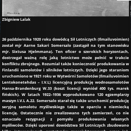
Zbigniew Lalak
26 października 1920 roku dowódcą Sił Lotniczych (Ilmailuvoimien)
został mjr Aarne Sakari Somersalo (zastąpił na tym stanowisku
mjr. Sixtusa Hjelmmana). Ten oficer o szerokich horyzontach,
dostrzegał ważną rolę jaką lotnictwo może pełnić w trakcie
konfliktu zbrojnego. Rozumiał także konieczność produkowania w
Finlandii samolotów i silników lotniczych. Dzięki jego staraniom
uruchomiono w 1921 roku w Wytwórni Samolotów (Ilmailuvoimien
Lentokonetehdas – I.V.L) licencyjną produkcję wodnosamolotów
Hansa-Brandenburg W.33 (koszt licencji wyniósł 400 tys. marek
fińskich). W latach 1922–1936 wyprodukowano 120 egzemplarzy
maszyn I.V.L A.22. Somersalo starał się także uruchomić produkcję
seryjną samolotu myśliwskiego także w oparciu o niemiecką
licencję. Ostatecznie nie zrealizowano tych zamierzeń, co nie
oznaczało rezygnacji z pomysłu produkowania własnych
myśliwców. Dzięki uporowi dowództwa Sił Lotniczych zbudowano