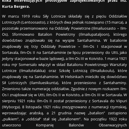
kilka interesujących prototypów zaprojektowanych przez inż.
Kurta Bergera.
W marcu 1919 roku Siły Lotnicze składały się z pięciu Oddziałów
Lotniczych (Lentoosasto), z których dwa jednak rozwiązano (15 marca), a
pozostałe przemianowano na Oddziały Powietrzne (Ilmailuosasto – Ilm-
Os). Sformowano Batalion Powietrzny (Ilmailupataljoon), którego
dowództwo znajdowało się na wyspie Santahamina. W batalionie
znajdowały się trzy Oddziały Powietrze – Ilm-Os I stacjonował w
Sortavala, Ilm-Os II na Santahaminie (w lipcu przeniesiony do Utti, jako
jedyny stacjonował w bazie lądowej), a Ilm-Os III w Koivisto. 1 marca 1921
roku mjr Somersalo włączył w skład Batalionu Powietrznego Warsztaty
Lotnicze (Ilmailutelakka) oraz Szkołę Lotniczą (Ilmailukoulu), które
znajdowały się na Santahaminie. W Helsinkach mieściło się dowództwo
Sił Lotniczych (Ilamiluesikunta), które przeniesiono z Santahaminy.
Zmieniono także numerację oddziałów. Zgodnie z nowym rozkazem Ilm-
Os I znajdował się w Utti, Ilm-Os II w Koivisto, a Ilm-Os III w Sortavala. W
sierpniu 1921 roku Ilm-Os II został przeniesiony z Sortavala do Viipuri
(Wyborga). 8 listopada 1921 roku zrezygnowano z numeracji rzymskiej,
wprowadzając arabską, a 21 grudnia nazwę „batalion” zastąpiono
„pułkiem”, a „oddział” stał się „batalionem”. Na początku 1922 roku
utworzono Kompanię Balonów Obserwacyjnych