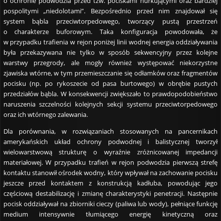
o ochronie podwodzia przed tzw. pociskami nurkującymi oraz bardziej
pospolitymi „niedolotami”. Bezpośrednio przed nim znajdował się
system bąbla przeciwtorpedowego, tworzący pustą przestrzeń
o charakterze buforowym. Taka konfiguracja powodowała, że
w przypadku trafienia w rejon poniżej linii wodnej energia oddziaływania
była przekazywana nie tylko w sposób sekwencyjny przez kolejne
warstwy przegrody, ale mogły również występować niekorzystne
zjawiska wtórne, w tym przemieszczanie się odłamków oraz fragmentów
pocisku (np. po rykoszecie od pasa burtowego) w obrębie pustych
przedziałów bąbla. W konsekwencji zwiększało to prawdopodobieństwo
naruszenia szczelności kolejnych sekcji systemu przeciwtorpedowego
oraz ich wtórnego zalewania.
Dla porównania, w rozwiązaniach stosowanych na pancernikach
amerykańskich układ ochrony podwodnej i balistycznej tworzył
wielowarstwową strukturę o wyraźnie zróżnicowanej impedancji
materiałowej. W przypadku trafień w rejon podwodzia pierwszą strefę
kontaktu stanowił ośrodek wodny, który wpływał na zachowanie pocisku
jeszcze przed kontaktem z konstrukcją kadłuba, powodując jego
częściową destabilizację i zmianę charakterystyki penetracji. Następnie
pocisk oddziaływał na zbiorniki cieczy (paliwa lub wody), pełniące funkcję
medium intensywnie tłumiącego energię kinetyczną oraz