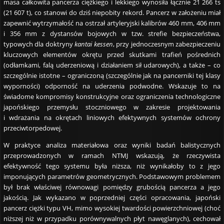
masa całkowita pancerza ciężkiego i lekkiego wynosiła łącznie 21 266 ts
(21 607 t), co stanowi do dziś niepobity rekord. Pancerz w założeniu miał
zapewnić wytrzymałość na ostrzał artyleryjski kalibrów 460 mm, 406 mm
i 356 mm z dystansów bojowych w tzw. strefie bezpieczeństwa,
typowych dla doktryny
kantai kessen
, przy jednoczesnym zabezpieczeniu
kluczowych elementów okrętu przed skutkami trafień pośrednich
(odłamkami, falą uderzeniową i działaniem sił udarowych), a także – co
szczególnie istotne – ograniczoną (szczególnie jak na pancerniki tej klasy
wyporności) odporność na uderzenia podwodne. Wskazuje to na
świadome kompromisy konstrukcyjne oraz ograniczenia technologiczne
japońskiego przemysłu stoczniowego w zakresie projektowania
i wdrażania na okrętach liniowych efektywnych systemów ochrony
przeciwtorpedowej.
W praktyce analiza materiałowa oraz wyniki badań balistycznych
przeprowadzonych w ramach NTMJ wskazują, że rzeczywista
efektywność tego systemu była niższa, niż wynikałoby to z jego
imponujących parametrów geometrycznych. Podstawowym problemem
był brak właściwej równowagi pomiędzy grubością pancerza a jego
jakością. Jak wykazano w poprzedniej części opracowania, japoński
pancerz ciężki typu VH, mimo wysokiej twardości powierzchniowej (choć
niższej niż w przypadku porównywalnych płyt nawęglanych), cechował