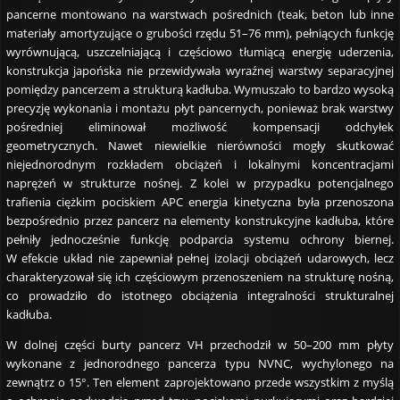
pancerne montowano na warstwach pośrednich (teak, beton lub inne
materiały amortyzujące o grubości rzędu 51–76 mm), pełniących funkcję
wyrównującą, uszczelniającą i częściowo tłumiącą energię uderzenia,
konstrukcja japońska nie przewidywała wyraźnej warstwy separacyjnej
pomiędzy pancerzem a strukturą kadłuba. Wymuszało to bardzo wysoką
precyzję wykonania i montażu płyt pancernych, ponieważ brak warstwy
pośredniej eliminował możliwość kompensacji odchyłek
geometrycznych. Nawet niewielkie nierówności mogły skutkować
niejednorodnym rozkładem obciążeń i lokalnymi koncentracjami
naprężeń w strukturze nośnej. Z kolei w przypadku potencjalnego
trafienia ciężkim pociskiem APC energia kinetyczna była przenoszona
bezpośrednio przez pancerz na elementy konstrukcyjne kadłuba, które
pełniły jednocześnie funkcję podparcia systemu ochrony biernej.
W efekcie układ nie zapewniał pełnej izolacji obciążeń udarowych, lecz
charakteryzował się ich częściowym przenoszeniem na strukturę nośną,
co prowadziło do istotnego obciążenia integralności strukturalnej
kadłuba.
W dolnej części burty pancerz VH przechodził w 50–200 mm płyty
wykonane z jednorodnego pancerza typu NVNC, wychylonego na
zewnątrz o 15°. Ten element zaprojektowano przede wszystkim z myślą