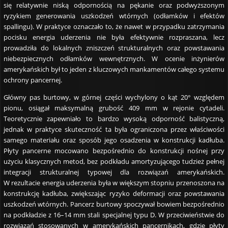
się relatywnie niską odpornością na pękanie oraz podwyższonym
ryzykiem generowania uszkodzeń wtórnych (odłamków i efektów
spallingu). W praktyce oznaczało to, że nawet w przypadku zatrzymania
pocisku energia uderzenia nie była efektywnie rozpraszana, lecz
prowadziła do lokalnych zniszczeń strukturalnych oraz powstawania
niebezpiecznych odłamków wewnętrznych. W ocenie inżynierów
amerykańskich był to jeden z kluczowych mankamentów całego systemu
ochrony pancernej.
Główny pas burtowy, w górnej części wychylony o kąt 20° względem
pionu, osiągał maksymalną grubość 409 mm w rejonie cytadeli.
Teoretycznie zapewniało to bardzo wysoką odporność balistyczną,
jednak w praktyce skuteczność ta była ograniczona przez właściwości
samego materiału oraz sposób jego osadzenia w konstrukcji kadłuba.
Płyty pancerne mocowano bezpośrednio do konstrukcji nośnej przy
użyciu klasycznych metod, bez podkładu amortyzującego tudzież pełnej
integracji strukturalnej typowej dla rozwiązań amerykańskich.
W rezultacie energia uderzenia była w większym stopniu przenoszona na
konstrukcję kadłuba, zwiększając ryzyko deformacji oraz powstawania
uszkodzeń wtórnych. Pancerz burtowy spoczywał bowiem bezpośrednio
na podkładzie z 16–14 mm stali specjalnej typu D. W przeciwieństwie do
rozwiązań stosowanych w amerykańskich pancernikach, gdzie płyty