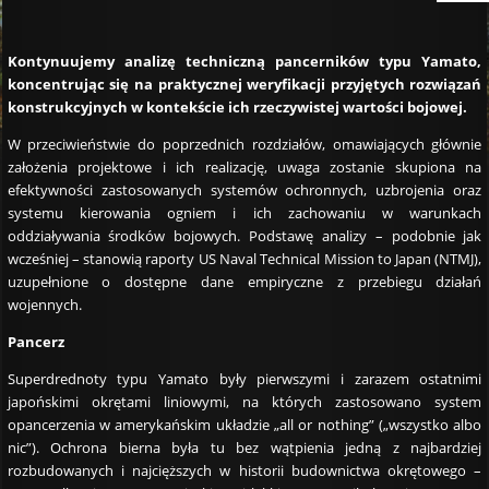
Kontynuujemy analizę techniczną pancerników typu Yamato,
koncentrując się na praktycznej weryfikacji przyjętych rozwiązań
konstrukcyjnych w kontekście ich rzeczywistej wartości bojowej.
W przeciwieństwie do poprzednich rozdziałów, omawiających głównie
założenia projektowe i ich realizację, uwaga zostanie skupiona na
efektywności zastosowanych systemów ochronnych, uzbrojenia oraz
systemu kierowania ogniem i ich zachowaniu w warunkach
oddziaływania środków bojowych. Podstawę analizy – podobnie jak
wcześniej – stanowią raporty US Naval Technical Mission to Japan (NTMJ),
uzupełnione o dostępne dane empiryczne z przebiegu działań
wojennych.
Pancerz
Superdrednoty typu Yamato były pierwszymi i zarazem ostatnimi
japońskimi okrętami liniowymi, na których zastosowano system
opancerzenia w amerykańskim układzie „all or nothing” („wszystko albo
nic”). Ochrona bierna była tu bez wątpienia jedną z najbardziej
rozbudowanych i najcięższych w historii budownictwa okrętowego –