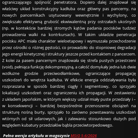
ograniczającego spójność penetratora. Dopiero dalej znajdował się
właściwy układ konstrukcyjny kadłuba oraz główny pas pancerny, na
nowych pancernikach usytuowany wewnętrznie i wychylony, co
zwiększało efektywną grubość ekwiwalentną przy ostrzałach ukośnych
(np. w kontekście bardziej stromych kątów padania pocisków tudzież
prowadzenia walki na kontrkursach). W takim układzie penetracja
pocisku APC miała charakter wieloetapowy i wymuszała przechodzenie
przez ośrodki o różnej gęstości, co prowadziło do stopniowej degradacji
jego energii kinetycznej i struktury jeszcze przed kontaktem z pancerzem.
Z kolei za pasem pancernym znajdowała się strefa pustych przestrzeni
(void), pełniąca funkcję dekompresyjną, a całość domykały jedna lub dwie
wzdłużne grodzie przeciwodłamkowe, ograniczające propagację
uszkodzeń do wnętrza kadłuba. W efekcie energia oddziaływania była
rozpraszana w sposób bardziej ciągły i segmentowy, co sprzyjało
lokalizacji uszkodzeń oraz ograniczeniu ich propagacji. W zestawieniu
z układem japońskim, w którym większy udział miały puste przedziały i –
w konsekwencji – bardziej bezpośrednie przenoszenie obciążeń na
strukturę nośną burty, sprzyjało to zarówno powstawaniu uszkodzeń
wtórnych od sił udarowych, jak i zalewaniu stosunkowo dużych pod
względem kubatury przedziałów bąbla przeciwtorpedowego.
Pełna wersja artykułu w magazynie
MSiO 5-6/2026