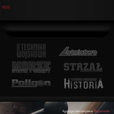
Wróć
Agencja Interaktywna
Migomedia