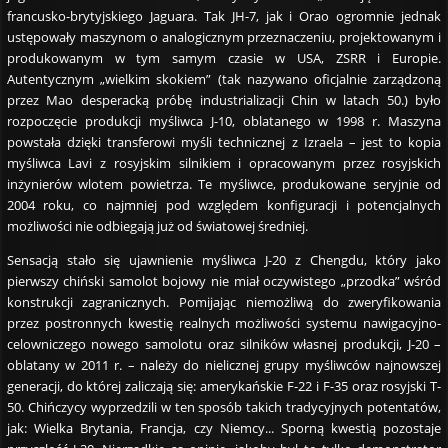
francusko-brytyjskiego Jaguara. Tak JH-7, jak i Orao ogromnie jednak
ustępowały maszynom o analogicznym przeznaczeniu, projektowanym i
produkowanym w tym samym czasie w USA, ZSRR i Europie.
Autentycznym „wielkim skokiem” (tak nazywano oficjalnie zarządzoną
przez Mao desperacką próbę industrializacji Chin w latach 50.) było
rozpoczęcie produkcji myśliwca J-10, oblatanego w 1998 r. Maszyna
powstała dzięki transferowi myśli technicznej z Izraela – jest to kopia
myśliwca Lavi z rosyjskim silnikiem i opracowanym przez rosyjskich
inżynierów wlotem powietrza. Te myśliwce, produkowane seryjnie od
2004 roku, co najmniej pod względem konfiguracji i potencjalnych
możliwości nie odbiegają już od światowej średniej.
Sensacją stało się ujawnienie myśliwca J-20 z Chengdu, który jako
pierwszy chiński samolot bojowy nie miał oczywistego „przodka” wśród
konstrukcji zagranicznych. Pomijając niemożliwą do zweryfikowania
przez postronnych kwestię realnych możliwości systemu nawigacyjno-
celowniczego nowego samolotu oraz silników własnej produkcji, J-20 –
oblatany w 2011 r. – należy do nielicznej grupy myśliwców najnowszej
generacji, do której zaliczają się: amerykańskie F-22 i F-35 oraz rosyjski T-
50. Chińczycy wyprzedzili w ten sposób takich tradycyjnych potentatów,
jak: Wielka Brytania, Francja, czy Niemcy... Sporną kwestią pozostaje