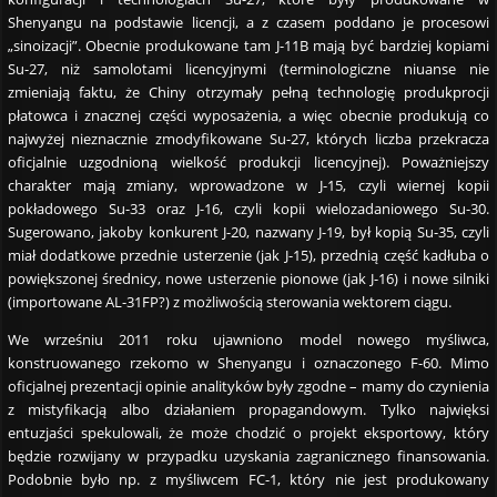
Shenyangu na podstawie licencji, a z czasem poddano je procesowi
„sinoizacji”. Obecnie produkowane tam J-11B mają być bardziej kopiami
Su-27, niż samolotami licencyjnymi (terminologiczne niuanse nie
zmieniają faktu, że Chiny otrzymały pełną technologię produkprocji
płatowca i znacznej części wyposażenia, a więc obecnie produkują co
najwyżej nieznacznie zmodyfikowane Su-27, których liczba przekracza
oficjalnie uzgodnioną wielkość produkcji licencyjnej). Poważniejszy
charakter mają zmiany, wprowadzone w J-15, czyli wiernej kopii
pokładowego Su-33 oraz J-16, czyli kopii wielozadaniowego Su-30.
Sugerowano, jakoby konkurent J-20, nazwany J-19, był kopią Su-35, czyli
miał dodatkowe przednie usterzenie (jak J-15), przednią część kadłuba o
powiększonej średnicy, nowe usterzenie pionowe (jak J-16) i nowe silniki
(importowane AL-31FP?) z możliwością sterowania wektorem ciągu.
We wrześniu 2011 roku ujawniono model nowego myśliwca,
konstruowanego rzekomo w Shenyangu i oznaczonego F-60. Mimo
oficjalnej prezentacji opinie analityków były zgodne – mamy do czynienia
z mistyfikacją albo działaniem propagandowym. Tylko najwięksi
entuzjaści spekulowali, że może chodzić o projekt eksportowy, który
będzie rozwijany w przypadku uzyskania zagranicznego finansowania.
Podobnie było np. z myśliwcem FC-1, który nie jest produkowany