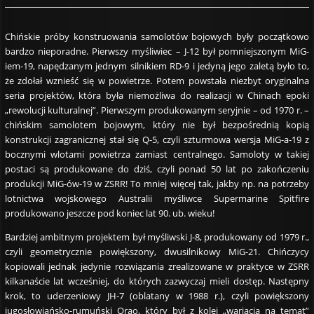
Chińskie próby konstruowania samolotów bojowych były początkowo
bardzo nieporadne. Pierwszy myśliwiec – J-12 był pomniejszonym MiG-
iem-19, napędzanym jednym silnikiem RD-9 i jedyną jego zaletą było to,
że zdołał wznieść się w powietrze. Potem powstała niezbyt oryginalna
seria projektów, która była niemożliwa do realizacji w Chinach epoki
„rewolucji kulturalnej”. Pierwszym produkowanym seryjnie – od 1970 r. –
chińskim samolotem bojowym, który nie był bezpośrednią kopią
konstrukcji zagranicznej stał się Q-5, czyli szturmowa wersja MiG-a-19 z
bocznymi wlotami powietrza zamiast centralnego. Samoloty w takiej
postaci są produkowane do dziś, czyli ponad 50 lat po zakończeniu
produkcji MiG-ów-19 w ZSRR! To mniej więcej tak, jakby np. na potrzeby
lotnictwa wojskowego Australii myśliwce Supermarine Spitfire
produkowano jeszcze pod koniec lat 90. ub. wieku!
Bardziej ambitnym projektem był myśliwski J-8, produkowany od 1979 r.,
czyli geometrycznie powiększony, dwusilnikowy MiG-21. Chińczycy
kopiowali jednak jedynie rozwiązania zrealizowane w praktyce w ZSRR
kilkanaście lat wcześniej, do których zazwyczaj mieli dostęp. Następny
krok, to uderzeniowy JH-7 (oblatany w 1988 r.), czyli powiększony
jugosłowiańsko-rumuński Orao, który był z kolei „wariacją na temat”