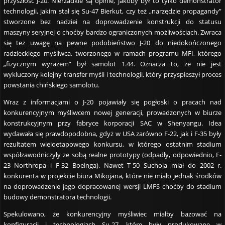
przyszłość J-20. Nierzadkie są opinie, jakoby był to tylko demonstrator
technologii, jakim stał się Su-47 Bierkut, czy też „narzędzie propagandy”
stworzone bez nadziei na doprowadzenie konstrukcji do statusu
maszyny seryjnej o choćby bardzo ograniczonych możliwościach. Zwraca
się też uwagę na pewne podobieństwo J-20 do niedokończonego
radzieckiego myśliwca, tworzonego w ramach programu MFI, którego
„fizycznym wyrazem” był samolot 1.44. Oznacza to, że nie jest
wykluczony kolejny transfer myśli i technologii, który przyspieszył proces
powstania chińskiego samolotu.
Wraz z informacjami o J-20 pojawiały się pogłoski o pracach nad
konkurencyjnym myśliwcem nowej generacji, prowadzonych w biurze
konstrukcyjnym przy fabryce korporacji SAC w Shenyangu. Idea
wydawała się prawdopodobna, gdyż w USA zarówno F-22, jak i F-35 były
rezultatem wieloetapowego konkursu, w którego ostatnim stadium
współzawodniczyły ze sobą realne prototypy (odpadły, odpowiednio, F-
23 Northropa i F-32 Boeinga). Nawet T-50 Suchoja miał do 2002 r.
konkurenta w projekcie biura Mikojana, które nie miało jednak środków
na doprowadzenie jego dopracowanej wersji LMFS choćby do stadium
budowy demonstratora technologii.
Spekulowano, że konkurencyjny myśliwiec miałby bazować na
konfiguracji i technologiach Su-27, które były produkowane w