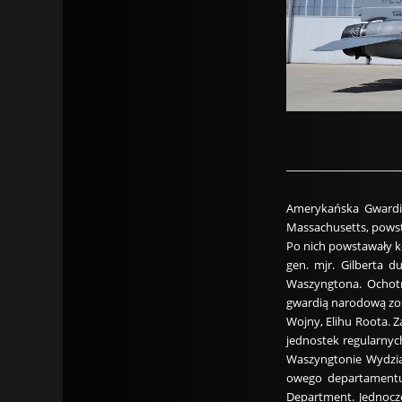
Amerykańska Gwardia
Massachusetts, powsta
Po nich powstawały ko
gen. mjr. Gilberta d
Waszyngtona. Ochotn
gwardią narodową zost
Wojny, Elihu Roota. 
jednostek regularnyc
Waszyngtonie Wydział
owego departamentu.
Department. Jednocze