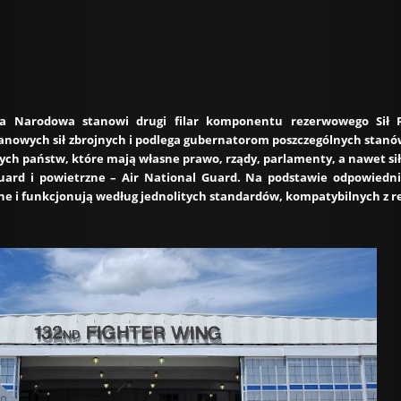
ia Narodowa stanowi drugi filar komponentu rezerwowego Sił 
tanowych sił zbrojnych i podlega gubernatorom poszczególnych stanó
ych państw, które mają własne prawo, rządy, parlamenty, a nawet si
ard i powietrzne – Air National Guard. Na podstawie odpowiedni
ne i funkcjonują według jednolitych standardów, kompatybilnych z r