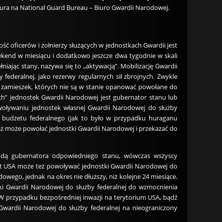
iura na National Guard Bureau – Biuro Gwardii Narodowej.
ść oficerów i żołnierzy służących w jednostkach Gwardii jest
eekend w miesiącu i dodatkowo jeszcze dwa tygodnie w skali
iając stany, nazywa się to „aktywacją”. Mobilizację Gwardii
federalnej, jako rezerwy regularnych sił zbrojnych. Zwykle
 zamieszek, których nie są w stanie opanować powołane do
” jednostek Gwardii Narodowej jest gubernator stanu lub
oływaniu jednostek własnej Gwardii Narodowej do służby
 budżetu federalnego (jak to było w przypadku huraganu
eż może powołać jednostki Gwardii Narodowej i przekazać do
odą gubernatora odpowiedniego stanu, wówczas wszyscy
ent USA może też powoływać jednostki Gwardii Narodowej do
wego, jednak na okres nie dłuższy, niż kolejne 24 miesiące.
ki Gwardii Narodowej do służby federalnej do wzmocnienia
 W przypadku bezpośredniej inwazji na terytorium USA, bądź
Gwardii Narodowej do służby federalnej na nieograniczony