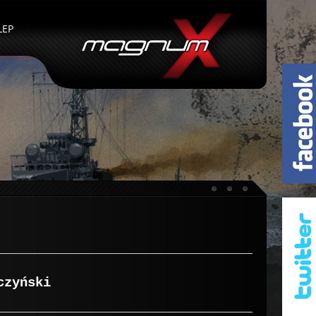
LEP
czyński