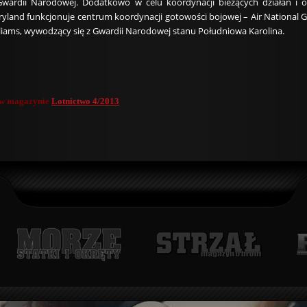
Gwardii Narodowej. Dodatkowo w celu koordynacji bieżących działań i o
yland funkcjonuje centrum koordynacji gotowości bojowej – Air National Gu
illiams, wywodzący się z Gwardii Narodowej stanu Południowa Karolina.
u w magazynie
Lotnictwo 4/2013