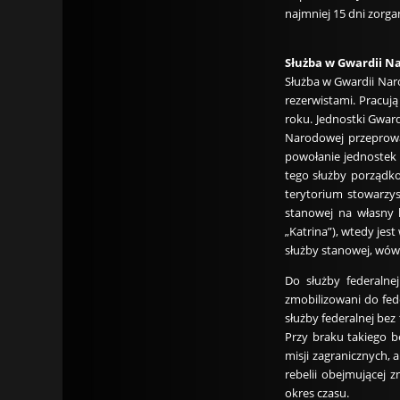
najmniej 15 dni zorg
Służba w Gwardii N
Służba w Gwardii Naro
rezerwistami. Pracuj
roku. Jednostki Gward
Narodowej przeprowad
powołanie jednostek 
tego służby porządk
terytorium stowarzy
stanowej na własny 
„Katrina”), wtedy je
służby stanowej, wów
Do służby federaln
zmobilizowani do fed
służby federalnej bez
Przy braku takiego 
misji zagranicznych,
rebelii obejmującej 
okres czasu.