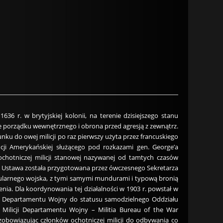
 r. w brytyjskiej kolonii, na terenie dzisiejszego stanu
ie porządku wewnętrznego i obrona przed agresją z zewnątrz.
ku do owej milicji po raz pierwszy użyta przez francuskiego
ucji Amerykańskiej służącego pod rozkazami gen. George’a
chotniczej milicji stanowej nazywanej od tamtych czasów
903. Ustawa została przygotowana przez ówczesnego Sekretarza
gularnego wojska, z tymi samymi mundurami i typową bronią
nia. Dla koordynowania tej działalności w 1903 r. powstał w
mach Departamentu Wojny do statusu samodzielnego Oddziału
Milicji Departamentu Wojny – Militia Bureau of the War
obowiązując członków ochotniczej milicji do odbywania co