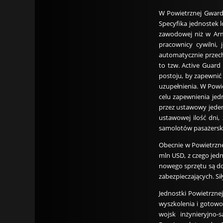
W Powietrznej Gwardi
Specyfika jednostek l
zawodowej niż w Arm
pracownicy cywilni,
automatycznie przech
to tzw. Active Guard
postoju, by zapewnić 
uzupełnienia. W Powi
celu zapewnienia jed
przez ustawowy jeden
ustawowej ilość dni,
samolotów pasażerskic
Obecnie w Powietrzne
mln USD, z czego jedn
nowego sprzętu są do
zabezpieczających. S
Jednostki Powietrzn
wyszkolenia i gotowoś
wojsk inżynieryjno