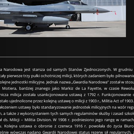
 Narodowa jest starsza od samych Stanów Zjednoczonych. W grudniu 1636
ły pierwsze trzy pułki ochotniczej milicji, których zadaniem było pilnowan
lejne jednostki milicyjne. Jednak nazwa „Gwardia Narodowa” został w stosun
u Motiera, bardziej znanego jako Markiz de La Fayette, w czasie Rewol
icza milicja została usankcjonowana ustawą z 1792 r. Funkcjonowanie o
ało ujednolicone przez kolejną ustawę o milicji z 1903 r., Militia Act of 1
Założeniem ustawy było standaryzowanie jednostek milicyjnych na wzór re
h, a także z wykorzystaniem tych samych regulaminów służby i zasad szkole
 ds. Milicji – Militia Division. W 1908 r. podniesiono jego rangę w ra
 Kolejna ustawa o obronie z czerwca 1916 r. powołała do życia Biuro 
śnie wówczas nadano Gwardii Narodowej status rezerw sił regularnych, z