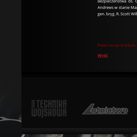
Bezpieczeństwa ds. 
Andrews w stanie Mar
gen. bryg. R. Scott W
Pełna wersja artykuł
Wróć