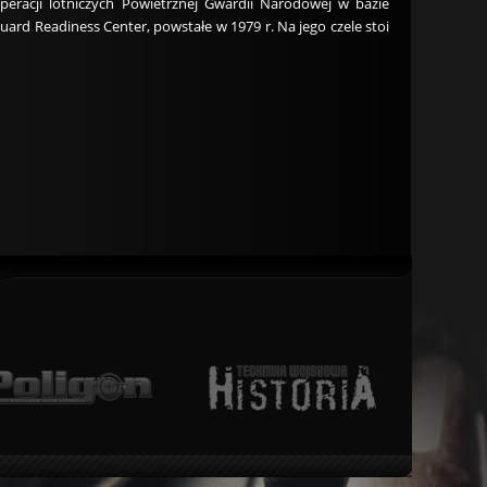
peracji lotniczych Powietrznej Gwardii Narodowej w bazie
ard Readiness Center, powstałe w 1979 r. Na jego czele stoi