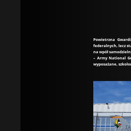
Powietrzna Gward
federalnych, lecz s
na wpół samodzieln
– Army National Gu
wyposażane, szkolo