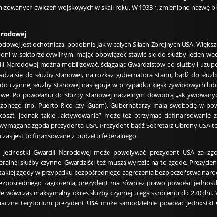
anizowanych ćwiczeń wojskowych w skali roku. W 1933 r. zmieniono nazwę b
arodowej
dowej jest ochotnicza, podobnie jak w całych Siłach Zbrojnych USA. Większo
ą oni w sektorze cywilnym, mając obowiązek stawić się do służby jeden w
ii Narodowej można mobilizować, ściągając Gwardzistów do służby i uzupełn
za się do służby stanowej, na rozkaz gubernatora stanu, bądź do służby 
do czynnej służby stanowej następuje w przypadku klęsk żywiołowych lub
owe. Po powołaniu do służby stanowej naczelnym dowódcą „aktywowanych
szonego (np. Puerto Rico czy Guam). Gubernatorzy mają swobodę w pow
koszt, jednak takie „aktywowanie” może też otrzymać dofinansowanie z
st wymagana zgoda prezydenta USA. Prezydent bądź Sekretarz Obrony USA t
czas jest to finansowane z budżetu federalnego.
ej jednostki Gwardii Narodowej może powoływać prezydent USA za zg
eralnej służby czynnej Gwardziści też muszą wyrazić na to zgodę. Prezyd
 takiej zgody w przypadku bezpośredniego zagrożenia bezpieczeństwa narodo
bezpośredniego zagrożenia, prezydent ma również prawo powołać jednost
 ale wówczas maksymalny okres służby czynnej ulega skróceniu do 270 dni.
znaczne terytorium prezydent USA może samodzielnie powołać jednostki 