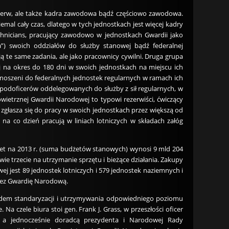
ezerw, ale także kadra zawodowa bądź częściowo zawodowa.
mal cały czas, dlatego w tych jednostkach jest więcej kadry
chnicians, pracujący zawodowo w jednostkach Gwardii jako
a”) swoich oddziałów do służby stanowej bądź federalnej
 te same zadania, ale jako pracownicy cywilni. Druga grupa
j na okres do 180 dni w swoich jednostkach na miejscu ich
zenoszeni do federalnych jednostek regularnych w ramach ich
 podoficerów oddelegowanych do służby z sił regularnych, w
wietrznej Gwardii Narodowej to typowi rezerwiści, ćwiczący
zgłasza się do pracy w swoich jednostkach przez większą od
 na co dzień pracują w liniach lotniczych w składach załóg
dżet na 2013 r. (suma budżetów stanowych) wynosi 9 mld 204
wie trzecie na utrzymanie sprzętu i bieżące działania. Zakupy
 jest 89 jednostek lotniczych i 579 jednostek naziemnych i
rzez Gwardię Narodową.
ędem standaryzacji i utrzymywania odpowiedniego poziomu
a czele biura stoi gen. Frank J. Grass, w przeszłości oficer
w, a jednocześnie doradcą prezydenta i Narodowej Rady