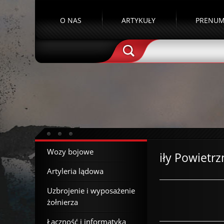
O NAS
ARTYKUŁY
PRENUM
Wozy bojowe
iły Powietr
Artyleria lądowa
Uzbrojenie i wyposażenie
żołnierza
Łączność i informatyka