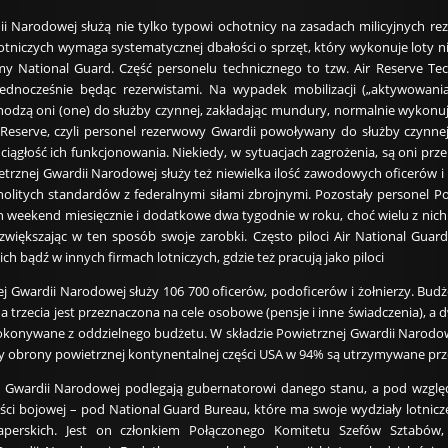
i Narodowej służą nie tylko typowi ochotnicy na zasadach milicyjnych r
otniczych wymaga systematycznej dbałości o sprzęt, który wykonuje loty nie
y National Guard. Część personelu technicznego to tzw. Air Reserve Te
 jednocześnie będąc rezerwistami. Na wypadek mobilizacji („aktywowani
odzą oni (one) do służby czynnej, zakładając mundury, normalnie wykonują
 Reserve, czyli personel rezerwowy Gwardii powoływany do służby czynne
ciągłość ich funkcjonowania. Niekiedy, w sytuacjach zagrożenia, są oni pr
etrznej Gwardii Narodowej służy też niewielka ilość zawodowych oficerów i
nolitych standardów z federalnymi siłami zbrojnymi. Pozostały personel Po
 weekend miesięcznie i dodatkowe dwa tygodnie w roku, choć wielu z nich 
 zwiększając w ten sposób swoje zarobki. Często piloci Air National Guard
h bądź w innych firmach lotniczych, gdzie też pracują jako piloci
j Gwardii Narodowej służy 106 700 oficerów, podoficerów i żołnierzy. Bu
a trzecia jest przeznaczona na cele osobowe (pensje i inne świadczenia), a d
konywane z oddzielnego budżetu. W składzie Powietrznej Gwardii Narodowej
iły obrony powietrznej kontynentalnej części USA w 94% są utrzymywane p
ej Gwardii Narodowej podlegają gubernatorowi danego stanu, a pod wzgl
ci bojowej – pod National Guard Bureau, które ma swoje wydziały lotnicze. N
-saperskich. Jest on członkiem Połączonego Komitetu Szefów Sztabó