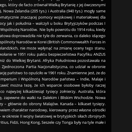
ego, który de facto zrównał Wielką Brytanię z jej ówczesnymi
, Nowa Zelandia (205 tys.) i Australia (940 tys.) mogły same
tomatycznie znaczącej pomocy wojskowej i materiałowej dla
nocy jak i południa – walczyli u boku Brytyjczyków podczas I
oku Wspólnotę Narodów. Nie było powrotu do 1914 roku, kiedy
światowa doprowadziła nie tyle do zerwania, co daleko idącego
 Wspólnoty Narodów w Korei (British Commonwealth Forces in
wozelandzkich, nie może wpłynąć na zmianę oceny tego stanu.
owołanie w 1951 roku paktu bezpieczeństwa Pacyfiku ANZUS
niż do Wielkiej Brytanii. Afryka Południowa pozostawała na
Zjednoczona Partia Nacjonalistyczna, co udział w obronie
cję państwo to opuściło w 1961 roku. Znamienne jest, że do
 Imperium i Wspólnotą Narodów państwa – Indie, Malaje i
tawić można tezę, że ich wsparcie osobowe byłoby raczej
 najwyżej kilkadziesiąt tysięcy żołnierzy. Australia, która
ę, zapewne do walki na Dalekim i Bliskim Wschodzie. Nowa
rzy – głównie do obrony Malajów. Kanada – kilkaset tysięcy.
owiem charakter narodowy, kierowany przez własne ośrodki
 w okresie II wojny światowej w brytyjskich siłach zbrojnych
tius, Fidżi, Hong Kong, Seszele czy Tonga były na tyle małe i