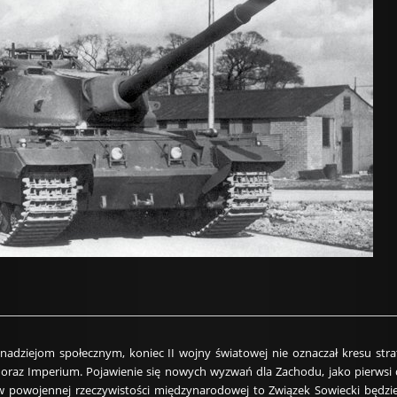
dziejom społecznym, koniec II wojny światowej nie oznaczał kresu strat
az Imperium. Pojawienie się nowych wyzwań dla Zachodu, jako pierwsi do
w powojennej rzeczywistości międzynarodowej to Związek Sowiecki będzie