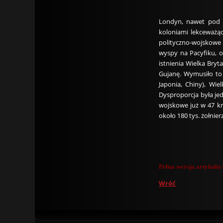
Londyn, nawet pod l
koloniami lekceważąc
polityczno-wojskowe w
wyspy na Pacyfiku, o
istnienia Wielka Bry
Gujanę. Wymusiło to 
Japonia, Chiny), Wie
Dysproporcja była je
wojskowe już w 47 kr
około 180 tys. żołnie
Pełna wersja artykuł
Wróć