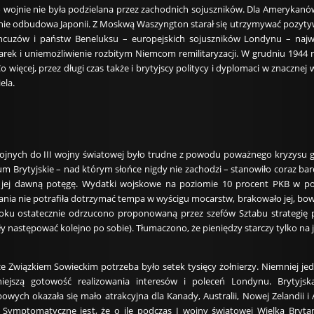
 wojnie nie była podzielana przez zachodnich sojuszników. Dla Ameryka
pnie odbudowa Japonii. Z Moskwą Waszyngton starał się utrzymywać pozytywn
rancuzów i państw Beneluksu – europejskich sojuszników Londynu – n
rek i uniemożliwienie rozbitym Niemcom remilitaryzacji. W grudniu 1944 ro
więcej, przez długi czas także i brytyjscy politycy i dyplomaci w znacznej
ela.
rojnych do III wojny światowej było trudne z powodu poważnego kryzysu g
m Brytyjskie – nad którym słońce nigdy nie zachodzi – stanowiło coraz bard
 jej dawną potęgę. Wydatki wojskowe na poziomie 10 procent PKB w po
ytania nie potrafiła dotrzymać tempa w wyścigu mocarstw, brakowało jej, b
roku ostatecznie odrzucono proponowaną przez szefów Sztabu strategię 
 następować kolejno po sobie). Tłumaczono, że pieniędzy starczy tylko na j
e Związkiem Sowieckim potrzeba było setek tysięcy żołnierzy. Niemniej j
niejszą gotowość realizowania interesów i poleceń Londynu. Brytyjs
bowych okazała się mało atrakcyjna dla Kanady, Australii, Nowej Zelandii 
 Symptomatyczne jest, że o ile podczas I wojny światowej Wielka Brytan