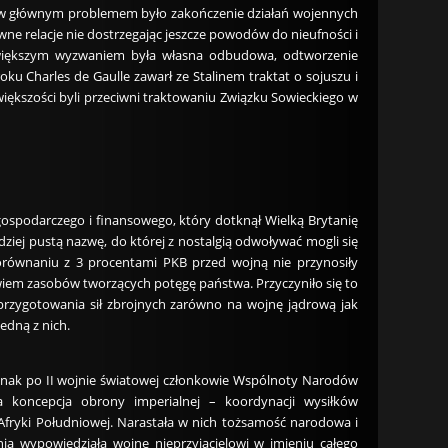
nów głównym problemem było zakończenie działań wojennych
e relacje nie dostrzegając jeszcze powodów do nieufności i
ajwiększym wyzwaniem była własna odbudowa, odtworzenie
ku Charles de Gaulle zawarł ze Stalinem traktat o sojuszu i
 większości byli przeciwni traktowaniu Związku Sowieckiego w
ospodarczego i finansowego, który dotknął Wielką Brytanię
ziej pustą nazwę, do której z nostalgią odwoływać mogli się
równaniu z 3 procentami PKB przed wojną nie przynosiły
owiem zasobów tworzących potęgę państwa. Przyczyniło się to
przygotowania sił zbrojnych zarówno na wojnę jądrową jak
edną z nich.
ednak po II wojnie światowej członkowie Wspólnoty Narodów
ka koncepcja obrony imperialnej – koordynacji wysiłków
i Afryki Południowej. Narastała w nich tożsamość narodowa i
ia wypowiedziała wojnę nieprzyjacielowi w imieniu całego