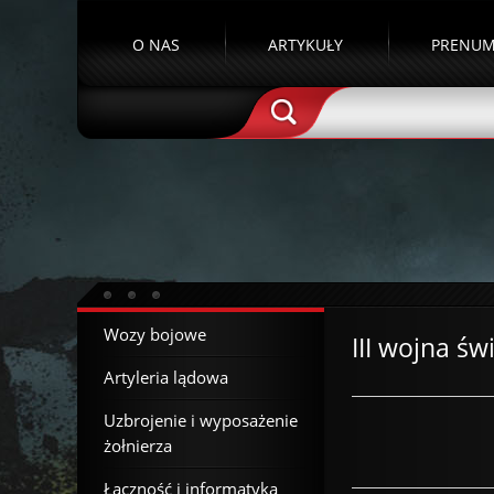
O NAS
ARTYKUŁY
PRENUM
Wozy bojowe
III wojna ś
Artyleria lądowa
Uzbrojenie i wyposażenie
żołnierza
Łączność i informatyka