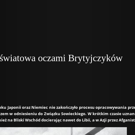
 światowa oczami Brytyjczyków
oku Japonii oraz Niemiec nie zakończyło procesu opracowywania pr
zem w odniesieniu do Związku Sowieckiego. W krótkim czasie uznano
eż na Bliski Wschód docierając nawet do Libii, a w Azji przez Afganist