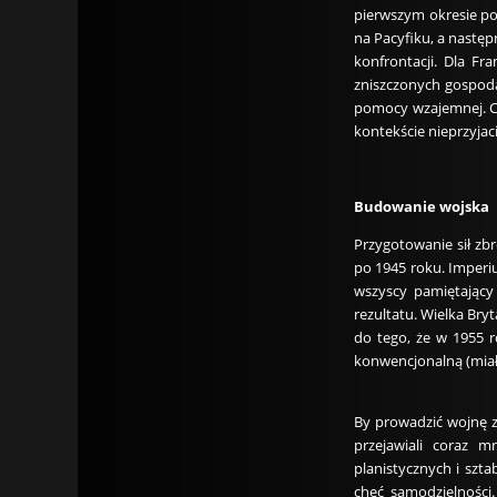
pierwszym okresie po
na Pacyfiku, a nastę
konfrontacji. Dla F
zniszczonych gospoda
pomocy wzajemnej. Co 
kontekście nieprzyjaci
Budowanie wojska
Przygotowanie sił zb
po 1945 roku. Imperiu
wszyscy pamiętający
rezultatu. Wielka Br
do tego, że w 1955 
konwencjonalną (miały
By prowadzić wojnę z
przejawiali coraz m
planistycznych i szta
chęć samodzielności.