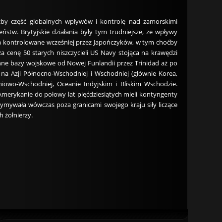
ćby część globalnych wpływów i kontrolę nad zamorskimi
ństw. Brytyjskie działania były tym trudniejsze, że wpływy
oria kontrolowane wcześniej przez Japończyków, w tym choćby
a cenę 50 starych niszczycieli US Navy stojąca na krawędzi
nne bazy wojskowe od Nowej Funlandii przez Trinidad aż po
 na Azji Północno-Wschodniej i Wschodniej (głównie Korea,
dniowo-Wschodniej, Oceanie Indyjskim i Bliskim Wschodzie.
Amerykanie do połowy lat pięćdziesiątych mieli kontyngenty
zymywała wówczas poza granicami swojego kraju siły liczące
 żołnierzy.