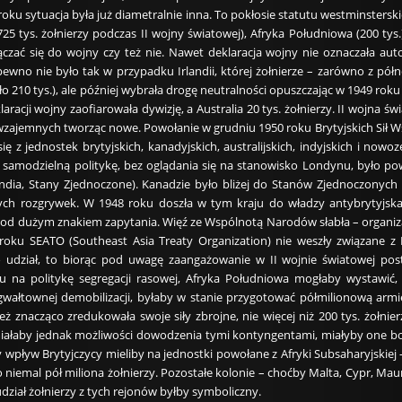
oku sytuacja była już diametralnie inna. To pokłosie statutu westminsterski
5 tys. żołnierzy podczas II wojny światowej), Afryka Południowa (200 tys.)
czać się do wojny czy też nie. Nawet deklaracja wojny nie oznaczała au
 pewno nie było tak w przypadku Irlandii, której żołnierze – zarówno z pół
ło 210 tys.), ale później wybrała drogę neutralności opuszczając w 1949 r
aracji wojny zaofiarowała dywizję, a Australia 20 tys. żołnierzy. II wojna 
 wzajemnych tworząc nowe. Powołanie w grudniu 1950 roku Brytyjskich Sił
się z jednostek brytyjskich, kanadyjskich, australijskich, indyjskich i no
 samodzielną politykę, bez oglądania się na stanowisko Londynu, było p
andia, Stany Zjednoczone). Kanadzie było bliżej do Stanów Zjednoczonych 
ch rozgrywek. W 1948 roku doszła w tym kraju do władzy antybrytyjska 
 pod dużym znakiem zapytania. Więź ze Wspólnotą Narodów słabła – organiza
oku SEATO (Southeast Asia Treaty Organization) nie weszły związane z
o udział, to biorąc pod uwagę zaangażowanie w II wojnie światowej pos
du na politykę segregacji rasowej, Afryka Południowa mogłaby wystawić, co
wałtownej demobilizacji, byłaby w stanie przygotować półmilionową armi
eż znacząco zredukowała swoje siły zbrojne, nie więcej niż 200 tys. żołnie
miałaby jednak możliwości dowodzenia tymi kontyngentami, miałyby one b
 wpływ Brytyjczycy mieliby na jednostki powołane z Afryki Subsaharyjskiej –
o niemal pół miliona żołnierzy. Pozostałe kolonie – choćby Malta, Cypr, Mauri
udział żołnierzy z tych rejonów byłby symboliczny.