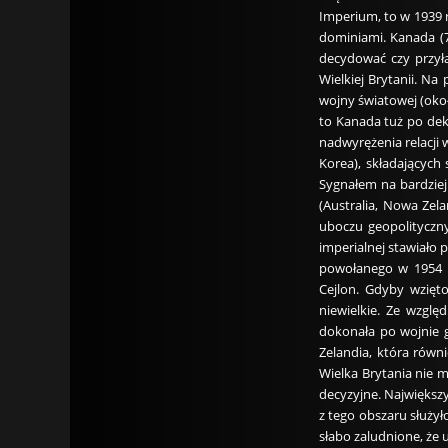
Imperium, to w 1939 r
dominiami. Kanada (72
decydować czy przyłą
Wielkiej Brytanii. Na
wojny światowej (oko
to Kanada tuż po dekl
nadwyrężenia relacji
Korea), składających 
Sygnałem na bardziej
(Australia, Nowa Zel
uboczu geopolityczny
imperialnej stawiało
powołanego w 1954 r
Cejlon. Gdyby wzięt
niewielkie. Ze wzglę
dokonała po wojnie g
Zelandia, która równi
Wielka Brytania nie 
decyzyjne. Największy
z tego obszaru służył
słabo zaludnione, że 