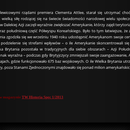
ewicowymi rządami premiera Clementa Attlee, starał się utrzymać cho
 wielką siłę rodzącej się na świecie świadomości narodowej wielu społecze
 Dalekiej Azji zaczęli wyraźnie zwiększać Amerykanie, którzy zajęli teryt
raz południową część Półwyspu Koreańskiego. Było to tym łatwiejsze, że z
tania zgodziła się we wrześniu 1940 roku udostępnić Amerykanom swoje ce
podzielenie się strefami wpływów – o ile Amerykanie skoncentrowali się
lka Brytania pozostała w tradycyjnych dla siebie obszarach – Azji Połu
dnak wyraźna – podczas gdy Brytyjczycy zmniejszali swoje zaangażowanie, 
ajach, gdzie funkcjonowało 675 baz wojskowych. O ile Wielka Brytania utr
rzy, poza Stanami Zjednoczonymi znajdowało się ponad milion amerykańskich
u w magazynie
TW Historia Spec 1/2013