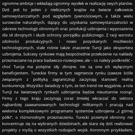
ogromne ambicje i wkładają ogromny wysiłek w realizację swych planów.
Dziś jest to jeden z nielicznych krajów na świecie całkowicie
samowystarczalnych pod względem żywnościowym, a także wielu
surowców naturalnych, dążący do uzyskania samowystarczalności w
zakresie technologii obronnych oraz produkcji uzbrojenia i wyposażenia
dla sił zbrojnych i służb ochrony porządku publicznego. Z racji wzrostu
zdolności produkcyjnych i nowo pozyskanych możliwości
technologicznych, stale rośnie także znaczenie Turcji jako eksportera
uzbrojenia. Sukcesy rynkowe mają bezpośrednie przełożenie na nakłady
przeznaczane na prace badawczo-rozwojowe, ale – co należy podkreślić –
choć Turcja ma potężne siły zbrojne, nie są one ich wyłącznym
beneficjentem. Tureckie firmy w tym segmencie rynku (zawsze ściśle
związanym z polityką zagraniczną) zaczynają stanowić realną
konkurencję. Wszystko świadczy o tym, że ten trend nie wygaśnie, a rola
Turcji na światowych rynkach uzbrojenia będzie nieustannie rosnąć.
Firmy z tego kraju zaczynają coraz śmielej wkraczać do sektora
najbardziej zaawansowanych technologii militarnych i pracują nad
wieloma kompleksowymi programami systemów uzbrojenia „z górnej
półki”, o różnorodnym przeznaczeniu. Turecki przemysł obronny nie
koncentruje się na wybranych dziedzinach, ale stara się dziś realizować
projekty z myślą o wszystkich rodzajach wojsk. Koronnym przykładem,