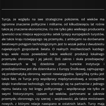
Turcja, ze względu na swe strategiczne położenie, od wieków ma
ogromne znaczenie polityczne i militarne, od kilkudziesięciu lat rośnie
także jej znaczenie ekonomiczne, i to nie tylko jako wielkiego producenta
żywności oraz miejsca wypoczynku setek tysięcy europejskich turystów,
ale także kraju rozwijającego się przemysłu, z ambicjami na dorównanie
światowym potęgom technologicznym. Jest to wszak jedna z dwudziestu
największych gospodarek świata. O realnych możliwościach każdego
kraju wiele może powiedzieć także wielkość produkcji lokalnego
przemysłu obronnego i jej jakość. Dziś zakres i skala przedsięwzięć
realizowanych w tej dziedzinie przez tureckie instytucje i
przedsiębiorstwa jest dla dziennikarza z Europy Środkowej, zajmującego
się problematyką obronną, wprost niewiarygodna. Specyfiką rynku jest
także fakt, że Turcja przy współpracy międzynarodowej, a szczególnie
dzięki transferowi technologii, nie orientuje się na partnerów z jednego
rejonu świata czy też kręgu politycznego – współpracuje nie tylko ze
swymi historycznymi, czasem od wieków, partnerami w zakresie
przemysłu obronnego, czy szerzej – wojskowości, ale także mnóstwem
nowych, z którymi relacje nawiązano w ostatnich latach. Turcy mają