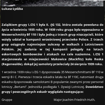
Łukasz Łydżba
Zalążkiem grupy I./ZG 1 była II. /JG 132, która została powołana do
życia w kwietniu 1935 roku. W 1939 roku grupa była wyposażona w
Messerschmitty Bf 110 i była jedną z trzech grup niszczycieli, które
wzięły udział w kampanii wrześniowej przeciwko Polsce. Z trzech
grup osiągnęła najmniejsze sukcesy w walkach z Lotnictwem
Polskim. Jej zadania w tej kampanii polegały na lotach
eskortowych bombowców i atakach na cele naziemne.
I./ZG 1
stacjonowała w miejscowości Makowice (Mackfitz) koło Reska
(Regenwalde), dokąd jej samoloty przeleciały 24 sierpnia 1939 roku.
1 września 1939 roku I./ZG 1 dysponowała 35 Messerschmittami Bf 110 w
wersji B i C. Pierwsza i trzecia eskadra latała na Bf 110C, natomiast druga
eskadra dysponowała samolotami B popularnie zwanymi przez personel
lotniczy „Bertami”. Jednostka podlegała 1. Dywizji Lotniczej.
Dowództwo
grupy i poszczególnych eskadr wyglądało następująco:
Gruppe Major Joachim Friedrich Huth,