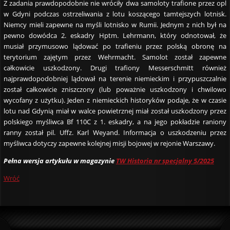
Z zadania prawdopodobnie nie wróciły dwa samoloty trafione przez opl
w Gdyni podczas ostrzeliwania z lotu koszącego tamtejszych lotnisk.
Niemcy mieli zapewne na myśli lotnisko w Rumii. Jednym z nich był na
pewno dowódca 2. eskadry Hptm. Lehrmann, który odnotował, że
musiał przymusowo lądować po trafieniu przez polską obronę na
terytorium zajętym przez Wehrmacht. Samolot został zapewne
całkowicie uszkodzony. Drugi trafiony Messerschmitt również
najprawdopodobniej lądował na terenie niemieckim i przypuszczalnie
został całkowicie zniszczony (lub poważnie uszkodzony i chwilowo
wycofany z użytku). Jeden z niemieckich historyków podaje, że w czasie
lotu nad Gdynią miał w walce powietrznej miał został uszkodzony przez
polskiego myśliwca Bf 110C z 1. eskadry, a na jego pokładzie raniony
ranny został pil. Uffz. Karl Weyand. Informacja o uszkodzeniu przez
myśliwca dotyczy zapewne kolejnej misji bojowej w rejonie Warszawy.
Pełna wersja artykułu w magazynie
TW Historia nr specjalny 5/2025
Wróć