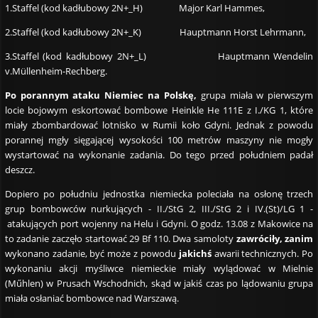
1.Staffel (kod kadłubowy 2N+_H) Major Karl Hammes,
2.Staffel (kod kadłubowy 2N+_K) Hauptmann Horst Lehrmann,
3.Staffel (kod kadłubowy 2N+_L) Hauptmann Wendelin
v.Müllenheim-Rechberg.
Po porannym ataku Niemiec na Polskę,
grupa miała w pierwszym
locie bojowym eskortować bombowe Heinkle He 111E z I./KG 1, które
miały zbombardować lotnisko w Rumii koło Gdyni. Jednak z powodu
porannej mgły sięgającej wysokości 100 metrów maszyny nie mogły
wystartować na wykonanie zadania. Do tego przed południem padał
deszcz.
Dopiero po południu jednostka niemiecka poleciała na osłonę trzech
grup bombowców nurkujących - II./StG 2, III./StG 2 i IV.(St)/LG 1 -
atakujących port wojenny na Helu i Gdyni. O godz. 13.08 z Makowice na
to zadanie zaczęło startować 29 Bf 110. Dwa samoloty
zawróciły, zanim
wykonano zadanie, być może z powodu
jakichś
awarii technicznych. Po
wykonaniu akcji myśliwce niemieckie miały wylądować w Mielnie
(Műhlen) w Prusach Wschodnich, skąd w jakiś czas po lądowaniu grupa
miała osłaniać bombowce nad Warszawą.