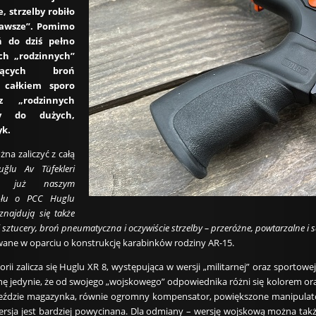
, strzelby robiło
 zawsze”. Pomimo
 do dziś pełno
ch „rodzinnych”
iących broń
 całkiem sporo
z „rodzinnych
ły do dużych,
yk.
na zaliczyć z całą
uğlu Av Tüfekleri
aną już naszym
kułu o PCC Huglu
znajdują się także
 sztucery, broń pneumatyczna i oczywiście strzelby – przeróżne, powtarzalne i
ne w oparciu o konstrukcję karabinków rodziny AR-15.
gorii zalicza się Huglu XR 8, występująca w wersji „militarnej” oraz sportow
 jedynie, że od swojego „wojskowego” odpowiednika różni się kolorem oraz
eździe magazynka, równie ogromny kompensator, powiększone manipulatory
ersja jest bardziej powycinana. Dla odmiany – wersję wojskową można 