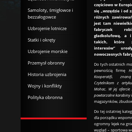
częściowo w Europie
Samoloty, śmigłowce i
się „wszędzie i od
bezzałogowce
różnych zawirowań
jest tam niewielki
Uzbrojenie lotnicze
fabryczek rob
gładkolufową, a i
Statki i okręty
takich, które 
interesów” uros
Uzbrojenie morskie
nowoczesnych fabr
Przemysł obronny
Do tych ostatnich moż
pewnością firmę
H
Historia uzbrojenia
Kooperatifi, zn
Czytelnikom z arty
Wojny i konflikty
Mohac. W jej ofercie 
powtarzalne karabiny i
Polityka obronna
magazynków, zbudowa
Do tej ostatniej kate
dla porządku wspomnę
ogromny lejek na gni
wygląd – sportowa w