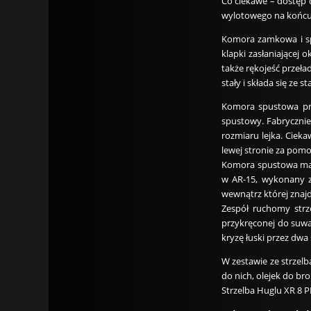
Co ciekawe – dostęp 
wylotowego na końcu 
Komora zamkowa i sp
klapki zasłaniającej 
także rękojeść przeł
stały i składa się z
Komora spustowa prz
spustowy. Fabryczni
rozmiaru lejka. Ciek
lewej stronie za pomo
Komora spustowa ma s
w AR-15, wykonany z
wewnątrz której znajd
Zespół ruchomy strze
przykręconej do suwa
kryzę łuski przez dwa
W zestawie ze strzel
do nich, olejek do bro
Strzelba Huglu XR 8 P