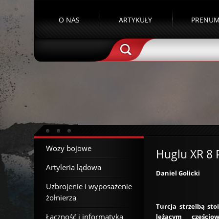
O NAS
ARTYKUŁY
PRENUM
Wozy bojowe
Huglu XR 8 
Artyleria lądowa
Daniel Golicki
Uzbrojenie i wyposażenie
żołnierza
Turcja strzelbą sto
Łączność i informatyka
leżącym części