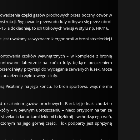
dprowadzenia części gazów prochowych przez boczny otwór w
nstrukcji. Ryglowanie przewodu lufy odbywa się przez obrót
5, a dokładniej, to ich tłokowych wersji w stylu np. HK416.
jest uważany za wyznacznik ergonomii w broni strzeleckiej i
montowania czoków wewnętrznych – w komplecie z bronią
ontowane fabrycznie na końcu lufy, będące połączeniem
przerośnięty przyrząd do wyciągania zerwanych łusek. Może
a urządzenia wylotowego z lufy.
ą Picatinny na jego końcu. To broń sportowa, więc nie ma
zed działaniem gazów prochowych. Bardziej jednak chodzi o
 który – w pewnym uproszczeniu – nieco przypomina ten ze
trzelania ładunkami lekkimi i ciężkimi) i wchodzącego weń,
czonym na jego górnej części. Tłok podparty jest sprężyną