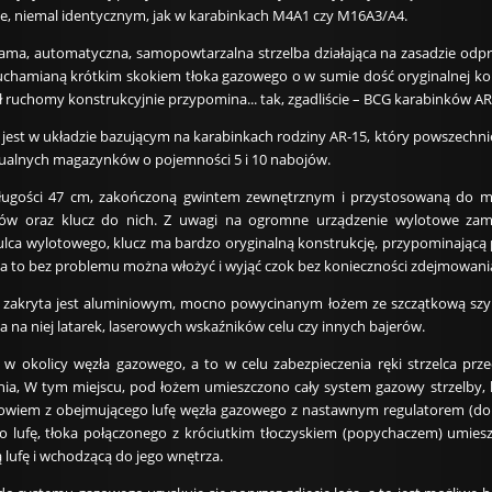
, niemal identycznym, jak w karabinkach M4A1 czy M16A3/A4.
 sama, automatyczna, samopowtarzalna strzelba działająca na zasadzie o
ruchamianą krótkim skokiem tłoka gazowego o w sumie dość oryginalnej ko
ł ruchomy konstrukcyjnie przypomina... tak, zgadliście – BCG karabinków AR-1
est w układzie bazującym na karabinkach rodziny AR-15, który powszechnie 
trualnych magazynków o pojemności 5 i 10 nabojów.
długości 47 cm, zakończoną gwintem zewnętrznym i przystosowaną do 
ków oraz klucz do nich. Z uwagi na ogromne urządzenie wylotowe zam
ca wylotowego, klucz ma bardzo oryginalną konstrukcję, przypominającą 
 za to bez problemu można włożyć i wyjąć czok bez konieczności zdejmowani
i zakryta jest aluminiowym, mocno powycinanym łożem ze szczątkową szyn
 na niej latarek, laserowych wskaźników celu czy innych bajerów.
e w okolicy węzła gazowego, a to w celu zabezpieczenia ręki strzelca pr
nia, W tym miejscu, pod łożem umieszczono cały system gazowy strzelby,
bowiem z obejmującego lufę węzła gazowego z nastawnym regulatorem (do s
 lufę, tłoka połączonego z króciutkim tłoczyskiem (popychaczem) umiesz
lufę i wchodzącą do jego wnętrza.