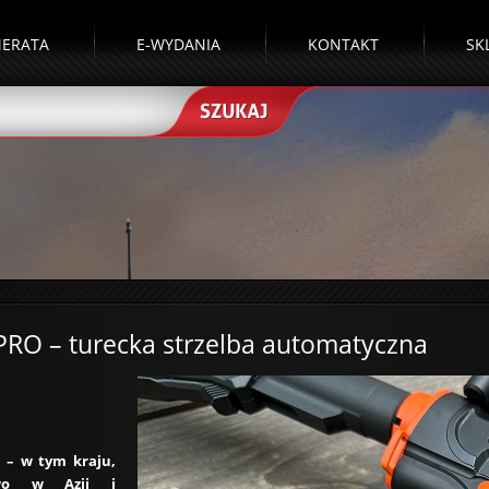
ERATA
E-WYDANIA
KONTAKT
SK
PRO – turecka strzelba automatyczna
i – w tym kraju,
owo w Azji i