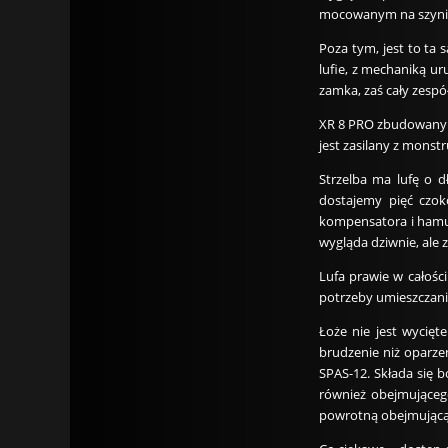
mocowanym na szynie
Poza tym, jest to ta
lufie, z mechaniką u
zamka, zaś cały zespó
XR 8 PRO zbudowany j
jest zasilany z mons
Strzelba ma lufę o 
dostajemy pięć czo
kompensatora i hamul
wygląda dziwnie, ale
Lufa prawie w całośc
potrzeby umieszczania
Łoże nie jest wycięt
brudzenie niż oparze
SPAS-12. Składa się 
również obejmującego
powrotną obejmującą 