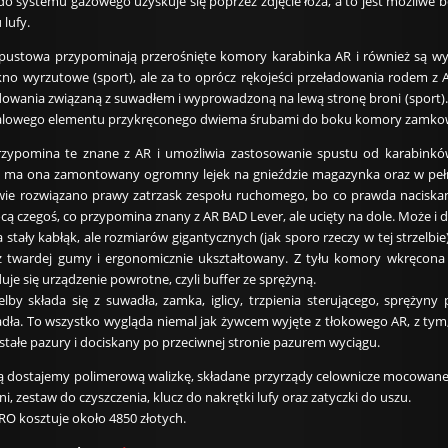
do systemu gazowego uzyskuje się poprzez zdjęcie łoża, a to jest możliw
lufy.
ustowa przypominają przerośnięte komory karabinka AR i również są 
okno wyrzutowe (sport), ale za to oprócz rękojeści przeładowania rodem z 
adowania związaną z suwadłem i wyprowadzoną na lewą stronę broni (sport).
e stalowego elementu przykręconego dwiema śrubami do boku komory zamko
ypomina te znane z AR i umożliwia zastosowanie spustu od karabinków, 
e ma ona zamontowany ogromny lejek na gnieździe magazynka oraz w peł
awie rozwiązano prawy zatrzask zespołu ruchomego, bo co prawda naciskam
cą czegoś, co przypomina znany z AR BAD Lever, ale ucięty na dole. Może i dz
tały kabłąk, ale rozmiarów gigantycznych (jak sporo rzeczy w tej strzel
 twardej gumy i ergonomicznie ukształtowany. Z tyłu komory wkręcona 
uje się urządzenie powrotne, czyli buffer ze sprężyną.
lby składa się z suwadła, zamka, iglicy, trzpienia sterującego, sprężyny
dła. To wszystko wygląda niemal jak żywcem wyjęte z tłokowego AR, z tym, 
 stałe pazury i dociskany po przeciwnej stronie pazurem wyciągu.
bą dostajemy polimerową walizkę, składane przyrządy celownicze mocowane
ni, zestaw do czyszczenia, klucz do nakrętki lufy oraz zatyczki do uszu.
RO kosztuje około 4850 złotych.