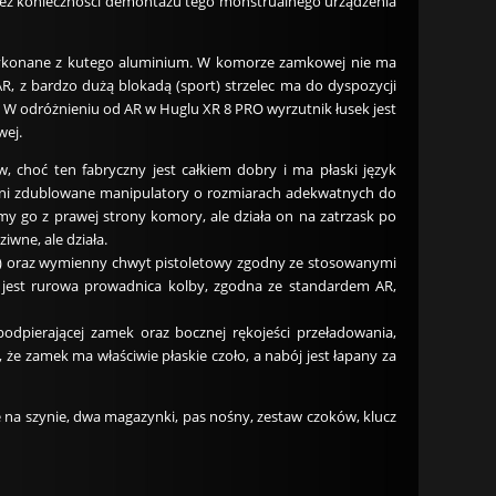
e bez konieczności demontażu tego monstrualnego urządzenia
wykonane z kutego aluminium. W komorze zamkowej nie ma
AR, z bardzo dużą blokadą (sport) strzelec ma do dyspozycji
 W odróżnieniu od AR w Huglu XR 8 PRO wyrzutnik łusek jest
wej.
choć ten fabryczny jest całkiem dobry i ma płaski język
ni zdublowane manipulatory o rozmiarach adekwatnych do
y go z prawej strony komory, ale działa on na zatrzask po
iwne, ale działa.
bie) oraz wymienny chwyt pistoletowy zgodny ze stosowanymi
jest rurowa prowadnica kolby, zgodna ze standardem AR,
 podpierającej zamek oraz bocznej rękojeści przeładowania,
że zamek ma właściwie płaskie czoło, a nabój jest łapany za
 na szynie, dwa magazynki, pas nośny, zestaw czoków, klucz