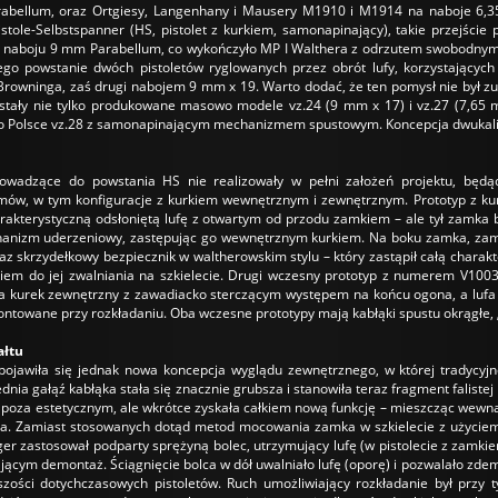
abellum, oraz Ortgiesy, Langenhany i Mausery M1910 i M1914 na naboje 6,
tole-Selbstspanner (HS, pistolet z kurkiem, samonapinający), takie przejśc
 naboju 9 mm Parabellum, co wykończyło MP I Walthera z odrzutem swobodnym, d
go powstanie dwóch pistoletów ryglowanych przez obrót lufy, korzystających 
Browninga, zaś drugi nabojem 9 mm x 19. Warto dodać, że ten pomysł nie był zu
owstały nie tylko produkowane masowo modele vz.24 (9 mm x 17) i vz.27 (7,65
o Polsce vz.28 z samonapinającym mechanizmem spustowym. Koncepcja dwukali
rowadzące do powstania HS nie realizowały w pełni założeń projektu, będ
mów, w tym konfiguracje z kurkiem wewnętrznym i zewnętrznym. Prototyp z 
kterystyczną odsłoniętą lufę z otwartym od przodu zamkiem – ale tył zamka by
hanizm uderzeniowy, zastępując go wewnętrznym kurkiem. Na boku zamka, zami
az skrzydełkowy bezpiecznik w waltherowskim stylu – który zastąpił całą chara
kiem do jej zwalniania na szkielecie. Drugi wczesny prototyp z numerem V1003 
a kurek zewnętrzny z zawadiacko sterczącym występem na końcu ogona, a lufa je
towane przy rozkładaniu. Oba wczesne prototypy mają kabłąki spustu okrągłe, „
ałtu
ojawiła się jednak nowa koncepcja wyglądu zewnętrznego, w której tradycyjne 
dnia gałąź kabłąka stała się znacznie grubsza i stanowiła teraz fragment falistej 
poza estetycznym, ale wkrótce zyskała całkiem nową funkcję – mieszcząc wewn
a. Zamiast stosowanych dotąd metod mocowania zamka w szkielecie z użyciem 
rger zastosował podparty sprężyną bolec, utrzymujący lufę (w pistolecie z za
jącym demontaż. Ściągnięcie bolca w dół uwalniało lufę (oporę) i pozwalało z
zości dotychczasowych pistoletów. Ruch umożliwiający rozkładanie był przy 