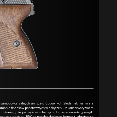
ów samopowtarzalnych ani szału Cudownych Siódemek, na miarę
załamanie finansów państwowych w połączeniu z konserwatyzmem
ięc dziwnego, że początkowo chętnych do naśladowania „pomyłki
ktowego wariantu PPK na pistolet służbowy formacji uzbrojonych