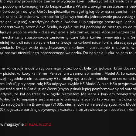
zić występy prowadzące zamka w wycięcia szyn i odłączyć od szkieletu całą gór
 podobnym koncepcyjnie do bezpiecznika z PP, ale z uwagi na zastrzeżenia pa
m obróconym do tyłu. Obrót bezpiecznika wciągał iglicę do wnętrza zamka i lek
ęcie kanału. Uniesiona w ten sposób iglica wy chodziła jednocześnie poza zasięg c
zającej w iglicę) o tradycyjnej formie kwadratu lub stojącego prostokąta, lecz o
 opatentowany przez Alexa Seidla, w ogóle nie był podobny do niczego, co do tej
ączyła wspólna wada – duże wycięcie z tyłu zamka, przez które zanieczyszcze
 mechanizmy spustowo-uderzeniowe igliczne lub z kurkiem wewnętrznym. Seid
niej kontroli nad napięciem kurka. Swojemu kurkowi nadał formę obracającego s
ożeniach. Drugą wadę dotychczasowych kurków – zaczepianie o ubranie w
a postaci niewielkiego poprzecznego wałeczka. Do napięcia kurka palcem to je
na koncepcja modelu ryglowanego przez obrót była już gotowa, broń doczeka
– pistolet kurkowy kal. 9 mm Parabellum z samonapinaniem, Model A. To oznacze
wczej – zgodnie z nim ostateczny HSc miałby być trzecim modelem po rzekomo is
mm krótki”, przy czym rolę HSa odgrywa zwykle HS Model A, a za HSb przyjmowane
ywistości szef V-Abt August Weiss (chyba jednak lepiej poinformowany od autorów
jedynie, że był on trzecim w ogóle pistoletem Mausera z kurkiem zewnętrznym
kładnie to napisane jest zresztą w pierwszym zdaniu fabrycznej instrukcji d
e do nabojów 9 mm Browninga (V1005, niemal dokład nie według rysunków Modelu
007, o jeszcze bardziej opływowych kształtach i ze zrewidowanym bezpiecznikie
u w magazynie
STRZAŁ 6/2012