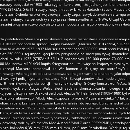
masowy popyt dał w 1933 roku sygnał konkurencji, że jednak jest klient na t
/PPK (STRZAŁ 5-6/11) ruszyły natychmiast w kilku zakładach (Sauer, Mauser, G
one zamówienia na broń wojskową zmusiły część fabryk do zwolnienia tempa prac
cz zamawianych w setkach ty sięcy przez Heereswaffenamt (HWA, Urząd Uzbroj
ześniej program rozwojowy pistoletu samopowtarzalnego prowadzony w zakład
erta pistoletowa Mausera przedstawiała się dość rozpaczliwie: najnowocześniejsz
. Reszta pochodziła sprzed I wojny światowej (Mauser M1910 i 1914, STRZAŁ 4/
imo to w latach 1932–1937 Mauser sprzedał ponad 380 000 sztuk broni krótkiej 
j: aż 250 000 z tej imponującej liczby przypadało na następną żywą skamielinę
ndorfu w roku 1933 (STRZAŁ 5-6/11). Z pozostałych 130 000 ponad 70 000 st
000 Mauserów M1914/34 kupiła Kriegsmarine – tak więc na krajowym cywilnym ryn
 zarząd Mausera postanowił, że Wir können auch („my też potrafimy”) i z
m nowego własnego pistoletu samopowtarzalnego z samonapinaniem, jako odpowi
hswehry i policji pytania o następcę P.08. Zarząd zamówił dwa modele: jeden 
 9 mm Browninga dla policji i na rynek cywilny. Główny konstruktor V-Abt, 
erownik wydziału, August Weiss zlecił zadanie skonstruowania nowego m
ującemu inżynierowi Alexowi Seidlowi. Alexius Wilhelm Seidel (1909–1989) był 
działu karabinowego. Młody Alex rozpoczął pracę u Mausera w wieku 17 lat, a ż
politechnice w Esslingen, w czasie których należeli do jednego Burschenschaft
studiów w roku 1932 Seidel wrócił do Oberndorfu i został zatrudniony w V-Abt
klem, mieli teraz skonstruować nową rodzinę pistoletów samopowtarzalnych M
ieckiej recepty na pistoletowe typoszeregi, zakładającej zbudowanie uniwersal
 powstały rodziny Waltherów Mod.4/Mod.6/Mod.7 oraz PP/PPK/MP I, strzelając
wninga kalibrów 6,35 mm, 7,65 mm i 9 mm, po 9 mm Parabellum. Według tej 