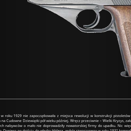
w roku 1929 nie zapoczątkowała z miejsca rewolucji w konstrukcji pistolet
na Cudowne Dziewiątki pół wieku później. Wręcz przeciwnie – Wielki Kryzys, 
ilnych nabywców o mało nie doprowadziły nowatorskiej firmy do upadku. Nic w
ło. Dopiero po dojściu do władzy Hitlera, wybór stworzonego w roku 1931 kompa