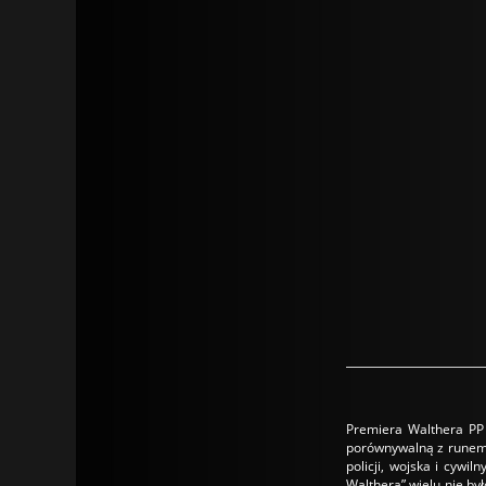
Premiera Walthera PP 
porównywalną z runem 
policji, wojska i cyw
Walthera” wielu nie by