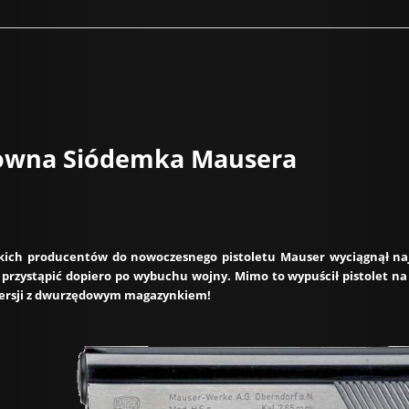
owna Siódemka Mausera
ich producentów do nowoczesnego pistoletu Mauser wyciągnął naj
 przystąpić dopiero po wybuchu wojny. Mimo to wypuścił pistolet n
 wersji z dwurzędowym magazynkiem!