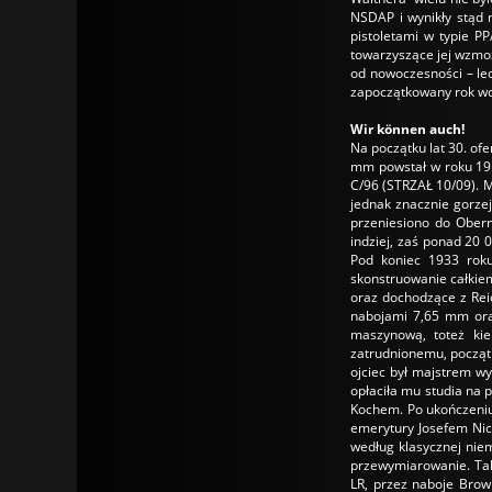
NSDAP i wynikły stąd 
pistoletami w typie PP
towarzyszące jej wzmoż
od nowoczesności – le
zapoczątkowany rok wc
Wir können auch!
Na początku lat 30. of
mm powstał w roku 1919
C/96 (STRZAŁ 10/09). M
jednak znacznie gorze
przeniesiono do Ober
indziej, zaś ponad 20 
Pod koniec 1933 roku
skonstruowanie całkie
oraz dochodzące z Reic
nabojami 7,65 mm oraz
maszynową, toteż ki
zatrudnionemu, początk
ojciec był majstrem wy
opłaciła mu studia na 
Kochem. Po ukończeniu 
emerytury Josefem Nic
według klasycznej niem
przewymiarowanie. Tak
LR, przez naboje Bro