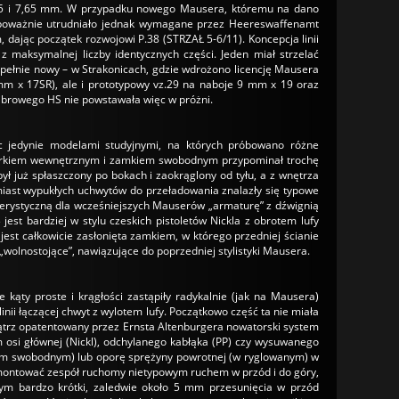
35 i 7,65 mm. W przypadku nowego Mausera, któremu na dano
ie poważnie utrudniało jednak wymagane przez Heereswaffenamt
ając początek rozwojowi P.38 (STRZAŁ 5-6/11). Koncepcja linii
z maksymalnej liczby identycznych części. Jeden miał strzelać
pełnie nowy – w Strakonicach, gdzie wdrożono licencję Mausera
 mm x 17SR), ale i prototypowy vz.29 na naboje 9 mm x 19 oraz
browego HS nie powstawała więc w próżni.
ąc jedynie modelami studyjnymi, na których próbowano różne
kurkiem wewnętrznym i zamkiem swobodnym przypominał trochę
ł już spłaszczony po bokach i zaokrąglony od tyłu, a z wnętrza
ast wypukłych uchwytów do przeładowania znalazły się typowe
kterystyczną dla wcześniejszych Mauserów „armaturę” z dźwignią
jest bardziej w stylu czeskich pistoletów Nickla z obrotem lufy
st całkowicie zasłonięta zamkiem, w którego przedniej ścianie
wolnostojące”, nawiązujące do poprzedniej stylistyki Mausera.
kąty proste i krągłości zastąpiły radykalnie (jak na Mausera)
linii łączącej chwyt z wylotem lufy. Początkowo część ta nie miała
ątrz opatentowany przez Ernsta Altenburgera nowatorski system
osi głównej (Nickl), odchylanego kabłąka (PP) czy wysuwanego
mkiem swobodnym) lub oporę sprężyny powrotnej (w ryglowanym) w
demontować zespół ruchomy nietypowym ruchem w przód i do góry,
tym bardzo krótki, zaledwie około 5 mm przesunięcia w przód