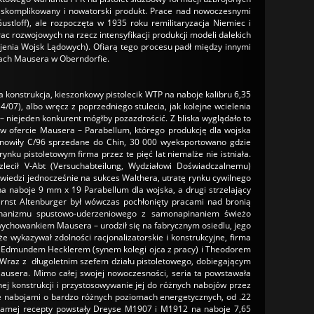
ak skomplikowany i nowatorski produkt. Prace nad nowoczesnymi
ustloff), ale rozpoczęta w 1935 roku remilitaryzacja Niemiec i
 rozwojowych na rzecz intensyfikacji produkcji modeli dalekich
enia Wojsk Lądowych). Ofiarą tego procesu padł między innymi
ach Mausera w Oberndorfie.
a konstrukcja, kieszonkowy pistolecik WTP na naboje kalibru 6,35
07), albo wręcz z poprzedniego stulecia, jak kolejne wcielenia
– niejeden konkurent mógłby pozazdrościć. Z bliska wyglądało to
 w ofercie Mausera – Parabellum, którego produkcję dla wojska
anowiły C/96 sprzedane do Chin, 30 000 wyeksportowano gdzie
ku pistoletowym firma przez te pięć lat niemalże nie istniała.
lecił V-Abt (Versuchabteilung, Wydziałowi Doświadczalnemu)
edzi jednocześnie na sukces Walthera, utratę rynku cywilnego
na naboje 9 mm x 19 Parabellum dla wojska, a drugi strzelający
Ernst Altenburger był wówczas pochłonięty pracami nad bronią
echanizmu spustowo-uderzeniowego z samonapinaniem świeżo
wychowankiem Mausera – urodził się na fabrycznym osiedlu, jego
e wykazywał zdolności racjonalizatorskie i konstrukcyjne, firma
u z Edmundem Hecklerem (synem kolegi ojca z pracy) i Theodorem
. Wraz z długoletnim szefem działu pistoletowego, dobiegającym
ausera. Mimo całej swojej nowoczesności, seria ta powstawała
nej konstrukcji i przystosowywanie jej do różnych nabojów przez
e nabojami o bardzo różnych poziomach energetycznych, od .22
samej recepty powstały Dreyse M1907 i M1912 na naboje 7,65