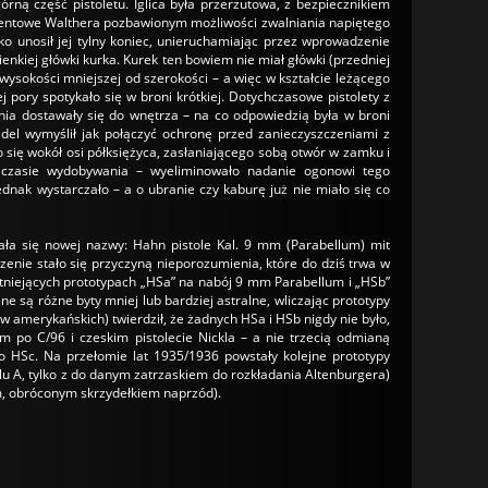
ną część pistoletu. Iglica była przerzutowa, z bezpiecznikiem
tentowe Walthera pozbawionym możliwości zwalniania napiętego
ko unosił jej tylny koniec, unieruchamiając przez wprowadzenie
ienkiej główki kurka. Kurek ten bowiem nie miał główki (przedniej
 wysokości mniejszej od szerokości – a więc w kształcie leżącego
 pory spotykało się w broni krótkiej. Dotychczasowe pistolety z
nia dostawały się do wnętrza – na co odpowiedzią była w broni
el wymyślił jak połączyć ochronę przed zanieczyszczeniami z
ię wokół osi półksiężyca, zasłaniającego sobą otwór w zamku i
 czasie wydobywania – wyeliminowało nadanie ogonowi tego
dnak wystarczało – a o ubranie czy kaburę już nie miało się co
ła się nowej nazwy: Hahn pistole Kal. 9 mm (Parabellum) mit
nie stało się przyczyną nieporozumienia, które do dziś trwa w
tniejących prototypach „HSa” na nabój 9 mm Parabellum i „HSb”
 są różne byty mniej lub bardziej astralne, wliczając prototypy
 amerykańskich) twierdził, że żadnych HSa i HSb nigdy nie było,
 po C/96 i czeskim pistolecie Nickla – a nie trzecią odmianą
o HSc. Na przełomie lat 1935/1936 powstały kolejne prototypy
 A, tylko z do danym zatrzaskiem do rozkładania Altenburgera)
m, obróconym skrzydełkiem naprzód).