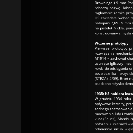
Browninga i 9 mm Par
roboczą nazwę Hahnpis
ryglowanie zamka przy
HS zakładała wobec te
nabojami 7,65 i 9 mm 
na pistolet Nickla, p
konstruowany z myślą 
Wczesne prototypy
Pierwsze prototypy p
rozwiązania mechaniz
M1914 – zachował chara
usunięto iglicowy mec
rowki do odciągania or
bezpiecznika i przycis
(STRZAŁ 2/09). Broń m
osadzono łożysko demon
1935: HS nabiera kszt
W grudniu 1934 roku p
opływowe kształty, prze
żadnego zastosowania 
mocowania lufy i zamk
klina (Sauer), Altenbu
położeniu uniemożliwia
odmiennie niż w więks