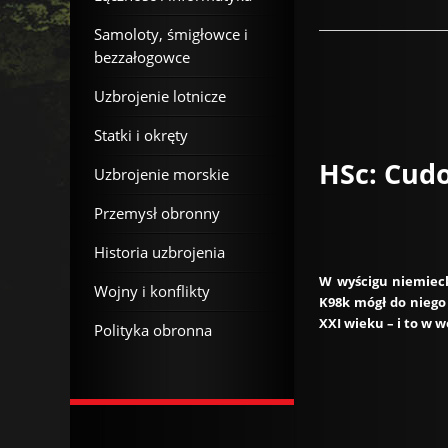
Samoloty, śmigłowce i
bezzałogowce
Uzbrojenie lotnicze
Statki i okręty
HSc: Cud
Uzbrojenie morskie
Przemysł obronny
Historia uzbrojenia
W wyścigu niemieck
Wojny i konflikty
K98k mógł do niego
XXI wieku – i to w
Polityka obronna