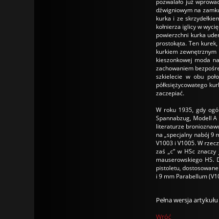
pozwalało już wprowad
dźwigniowym na zamku,
kurka i ze skrzydełkie
kołnierza iglicy w wyci
powierzchni kurka uder
prostokąta. Ten kurek,
kurkiem zewnętrznym ł
kieszonkowej moda na
zachowaniem bezpośred
szkielecie w obu poł
półksiężycowatego kurk
zaczepiać.
W roku 1935, gdy ogól
Spannabzug, Modell A 
literaturze broniozna
na „specjalny nabój 9 
V1003 i V1005. W rzecz
zaś „c” w HSc znaczy 
mauserowskiego HS. Do
pistoletu, dostosowan
i 9 mm Parabellum (V1
Pełna wersja artykuł
Wróć