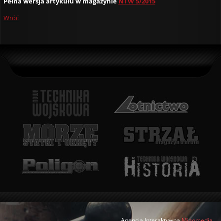
Pełna wersja artykułu w magazynie
NTW 5/2015
Wróć
Agencja Interaktywna
Migomedia