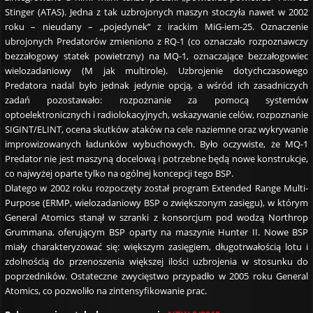
Stinger (ATAS). Jedna z tak uzbrojonych maszyn stoczyła nawet w 2002
roku – nieudany – „pojedynek” z irackim MiG-iem-25. Oznaczenie
ubrojonych Predatorów zmieniono z RQ-1 (co oznaczało rozpoznawczy
bezzałogowy statek powietrzny) na MQ-1, oznaczające bezzałogowiec
wielozadaniowy (M jak multirole). Uzbrojenie dotychczasowego
Predatora nadal było jednak jedynie opcją, a wśród ich zasadniczych
zadań pozostawało: rozpoznanie za pomocą systemów
optoelektronicznych i radiolokacyjnych, wskazywanie celów, rozpoznanie
SIGINT/ELINT, ocena skutków ataków na cele naziemne oraz wykrywanie
improwizowanych ładunków wybuchowych. Było oczywiste, że MQ-1
Predator nie jest maszyną docelową i potrzebne będą nowe konstrukcje,
co najwyżej oparte tylko na ogólnej koncepcji tego BSP.
Dlatego w 2002 roku rozpoczęty został program Extended Range Multi-
Purpose (ERMP, wielozadaniowy BSP o zwiększonym zasięgu), w którym
General Atomics stanął w szranki z konsorcjum pod wodzą Northrop
Grummana, oferującym BSP oparty na maszynie Hunter II. Nowe BSP
miały charakteryzować się: większym zasięgiem, długotrwałością lotu i
zdolnością do przenoszenia większej ilości uzbrojenia w stosunku do
poprzedników. Ostateczne zwycięstwo przypadło w 2005 roku General
Atomics, co pozwoliło na zintensyfikowanie prac.