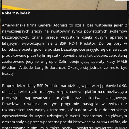
Robert Włodek
Amerykańska firma General Atomics to dzisiaj bez wątpienia jeden z
najważniejszych graczy na światowym rynku powietrznych systemów
bezzałogowych, znana przede wszystkim dzięki dużym aparatom
latającym, wywodzącym się z BSP RQ-1 Predator. Do tej pory w
kontekście przetargów na polskie bezzałogowce przyjęło się uznawać, że
produkowane przez tę firmę statki powietrzne są tak złożone, że zostaną
zaoferowane jedynie w grupie Zefir, obejmującą aparaty klasy MALE
(Medium Altitude Long Endurance). Okazuje się jednak, że może być
inaczej.
Praprzodek rodziny BSP Predator narodził się w pierwszej połowie lat 90.
ubiegłego wieku jako maszyna rozpoznawcza i platforma umożliwiająca
precyzyjne naprowadzanie artylerii oraz lotnictwa załogowego.
Prawdziwa rewolucja w tym programie nastąpiła w związku z
rozpoczęciem tzw. wojny z terrorem, która doprowadziła do szerokiego
wprowadzenia do użycia uzbrojonych wersji Predatorów. Ich głównym
orężem stały się przeciwpancerne pociski kierowane AGM-114 Hellfire, ale
zintegrowano z nimi m.in. także pociski „powietrze-powietrze” AIM-92