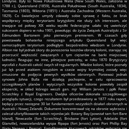
Londynie. Były to: Nowa Południowa Walia (New South Wales, założona w
1788 r.), Queensland (1859), Australia Południowa (South Australia, 1834),
Tasmania (1803), Wiktoria (1851) i Australia Zachodnia (Western Australia,
1829). Co światlejsze umysły zdawały sobie sprawę z faktu, że brak
współpracy między terytoriami brytyjskimi nie służy ich interesom, ale
trwające od połowy XIX wieku wysiłki federacyjne udało się uwieńczyć
sukcesem dopiero w roku 1901, powołując do życia Związek Australijski z Sir
Edmundem Bartonem jako pierwszym premierem. W czasach gdy
powstawała bohaterka niniejszego artykułu Queensland był więc
samorządnym terytorium podległym bezpośrednio władzom w Londynie.
Albion nie był jednak skory do ponoszenia kosztów obrony kolonii, starając się
przerzucić większość związanych z tym ciężarów na barki miejscowej
ludności. Reagując na inne, pilniejsze potrzeby, w roku 1870 Brytyjczycy
wycofali z Australii całość swych sił regularnych. Władze kolonii, które poznały
już lęk przed atakiem rosyjskim w czasie wojny krymskiej zostały więc
zmuszone do podjęcia pewnych wysiłków obronnych. Ponieważ jednak
synowie Johna Bulla nie działają pochopnie, w celu opracowania
szczegółowych planów i wytycznych wszystkie kolonie powołały zespół
ekspercki, w skład którego weszli gen. mjr William Jervois i ppłk Peter
Scratchley z Royal Engineers. Dwójka oficerów dokonała szczegółowego
przeglądu sytuacji, czego rezultatem był przedstawiony w 1877 roku raport,
będący przez następne 30 lat fundamentem wszystkich działań obronnych w
Australii i Nowej Zelandii. Dokument koncentrował się na obronie wybrzeża i
zalecał ufortyfikowanie takich rejonów jak: Botany Bay (powstał tam fort Bare
Island), Newcastle (fort Scratchley), Brisbane (fort Lytton), Adelaide (fort
Glanville), nowozelandzka wyspa Ripapa (fort Jervois) oraz Port Phillip Bay
(forty Nepean i Pearce). Fortyfikowanie kluczowych odcinków wybrzeża nie