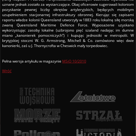
uznane jednak zostało za wystarczające. Obaj oficerowie sugerowali koloniom
pozyskanie pewnej liczby okrętów artyleryjskich, będących mobilnym
uzupełnieniem stacjonarnej infrastruktury obronnej. Kierując się zapisami
raportu władze kolonii Queensland utworzyły w 1883 roku lokalną siłę morską
zwaną Queensland Maritime Defence Force. Wyposażenie uzyskano
wykorzystując zasoby lokalne (uzbrojono pięć szaland nadając im dumne
miano „kanonierek pomocniczych”) i kupując jednostki w metropolii. W
brytyjskiej stoczni W. G. Armstrong, Mitchell & Co. zamówiono więc dwie
kanonierki, zaś u J. Thornycrofta w Cheswick mały torpedowiec.
Pełna wersja artykułu w magazynie
MSiO 10/2010
Wróć