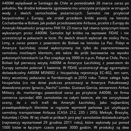
A400M wylądował w Santiago de Chile w poniedziałek 26 marca zaraz po
południu. Na drodze kołowania zgotowano mu uroczyste przyjęcie w strugach
wody z dwóch samochodów pożarniczych. Samolot nie przyleciał
bezpośrednio z Europy, ale zrobił przedtem krótki postój na lotnisku
Cochabamba w Boliwii. Jak podali przedstawiciele Airbusa, przelot z Europy do
Ameryki Aktualności programu PAK FA 23 marca był równo tysięcznym lotem
wykonanym przez A400M. Samolot był krótko na wystawie FIDAE i nie
uczestniczył w pokazach w locie. Po dwóch dniach wyleciał do stolicy Peru,
Limy, a zaraz potem z powrotem do Boliwii na lotnisko La Paz. Pobyt w
Ameryce Łacińskiej został wykorzystany nie tylko do zaprezentowania
samolotu możliwym klientom, ale także do prób bazowania na wysoko
położonych lotniskach: La Paz znajduje się 3990 m n.p.m. Pobyt w Chile, Peru i
Boliwii był pierwszą wizytą A400M w Ameryce Łacińskiej; z powrotem do
Europy samolot poleciał 1 kwietnia. W FIDAE uczestniczył drugi egzemplarz
doświadczalny A400M MSN002 z hiszpańską rejestracją EC-402, ten sam,
który wcześniej pokazano w Farnborough w 2010 roku. Także załoga była
hiszpańska (co nie dziwi podczas prezentacji w Ameryce Południowej)
dowodzona przez Ignacio „Nacho” Lombo. Gustavo Garcia, wiceprezes Airbus
Military ds. marketingu powiedział zaraz po przylocie A400M, że firma
zamierza sprzedać 400 samolotów na całym świecie, ale nie zaryzykował
oceny, ile z nich trafi do Ameryki Łacińskiej. Jako najbardziej
prawdopodobnych klientów w regionie wymienił państwa już użytkujące
samoloty transportowe Airbusa (CASA 212, 235 i 295): Meksyk, Brazylię,
Kolumbię i Chile. W tej chwili w próbach jest pięć samolotów doświadczalnych
(najnowszy wystartował 29 grudnia 2011 roku), które wykonały już ponad
1000 lotów w łącznym czasie prawie 3000 godzin. W produkcji są dwa