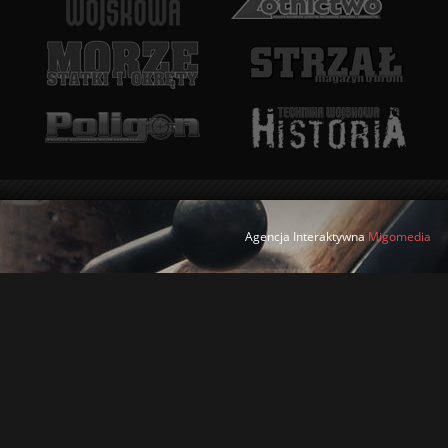
Agencja Interaktywna
Migomedia